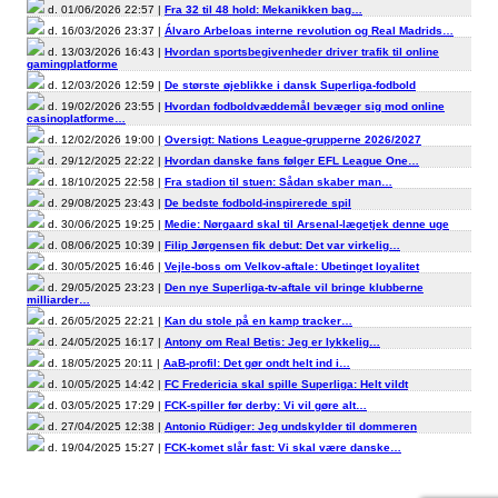
d. 01/06/2026 22:57 |
Fra 32 til 48 hold: Mekanikken bag…
d. 16/03/2026 23:37 |
Álvaro Arbeloas interne revolution og Real Madrids…
d. 13/03/2026 16:43 |
Hvordan sportsbegivenheder driver trafik til online
gamingplatforme
d. 12/03/2026 12:59 |
De største øjeblikke i dansk Superliga-fodbold
d. 19/02/2026 23:55 |
Hvordan fodboldvæddemål bevæger sig mod online
casinoplatforme…
d. 12/02/2026 19:00 |
Oversigt: Nations League-grupperne 2026/2027
d. 29/12/2025 22:22 |
Hvordan danske fans følger EFL League One…
d. 18/10/2025 22:58 |
Fra stadion til stuen: Sådan skaber man…
d. 29/08/2025 23:43 |
De bedste fodbold-inspirerede spil
d. 30/06/2025 19:25 |
Medie: Nørgaard skal til Arsenal-lægetjek denne uge
d. 08/06/2025 10:39 |
Filip Jørgensen fik debut: Det var virkelig…
d. 30/05/2025 16:46 |
Vejle-boss om Velkov-aftale: Ubetinget loyalitet
d. 29/05/2025 23:23 |
Den nye Superliga-tv-aftale vil bringe klubberne
milliarder…
d. 26/05/2025 22:21 |
Kan du stole på en kamp tracker…
d. 24/05/2025 16:17 |
Antony om Real Betis: Jeg er lykkelig…
d. 18/05/2025 20:11 |
AaB-profil: Det gør ondt helt ind i…
d. 10/05/2025 14:42 |
FC Fredericia skal spille Superliga: Helt vildt
d. 03/05/2025 17:29 |
FCK-spiller før derby: Vi vil gøre alt…
d. 27/04/2025 12:38 |
Antonio Rüdiger: Jeg undskylder til dommeren
d. 19/04/2025 15:27 |
FCK-komet slår fast: Vi skal være danske…