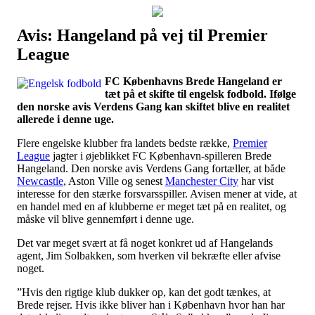
Avis: Hangeland på vej til Premier
Наши партнеры
League
лучшие займы
FC Københavns Brede Hangeland er
tæt på et skifte til engelsk fodbold. Ifølge
den norske avis Verdens Gang kan skiftet blive en realitet
allerede i denne uge.
Flere engelske klubber fra landets bedste række,
Premier
League
jagter i øjeblikket FC København-spilleren Brede
Hangeland. Den norske avis Verdens Gang fortæller, at både
Newcastle
, Aston Ville og senest
Manchester City
har vist
interesse for den stærke forsvarsspiller. Avisen mener at vide, at
en handel med en af klubberne er meget tæt på en realitet, og
måske vil blive gennemført i denne uge.
Det var meget svært at få noget konkret ud af Hangelands
agent, Jim Solbakken, som hverken vil bekræfte eller afvise
noget.
”Hvis den rigtige klub dukker op, kan det godt tænkes, at
Brede rejser. Hvis ikke bliver han i København hvor han har