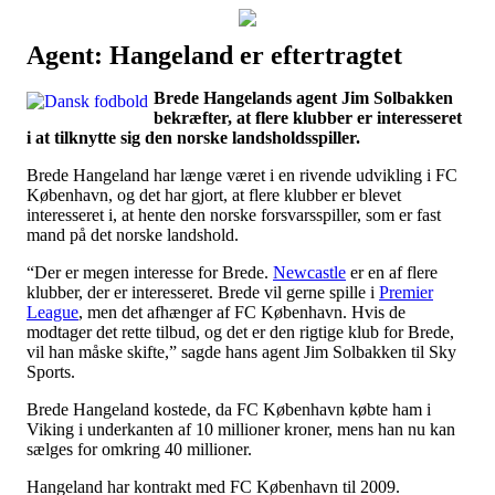
Agent: Hangeland er eftertragtet
Наши партнеры
Brede Hangelands agent Jim Solbakken
лучшие займы
bekræfter, at flere klubber er interesseret
i at tilknytte sig den norske landsholdsspiller.
Brede Hangeland har længe været i en rivende udvikling i FC
København, og det har gjort, at flere klubber er blevet
interesseret i, at hente den norske forsvarsspiller, som er fast
mand på det norske landshold.
“Der er megen interesse for Brede.
Newcastle
er en af flere
klubber, der er interesseret. Brede vil gerne spille i
Premier
League
, men det afhænger af FC København. Hvis de
modtager det rette tilbud, og det er den rigtige klub for Brede,
vil han måske skifte,” sagde hans agent Jim Solbakken til Sky
Sports.
Brede Hangeland kostede, da FC København købte ham i
Viking i underkanten af 10 millioner kroner, mens han nu kan
sælges for omkring 40 millioner.
Hangeland har kontrakt med FC København til 2009.