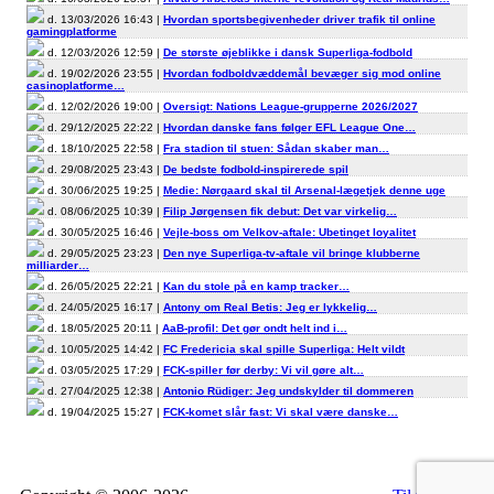
d. 13/03/2026 16:43 |
Hvordan sportsbegivenheder driver trafik til online
gamingplatforme
d. 12/03/2026 12:59 |
De største øjeblikke i dansk Superliga-fodbold
d. 19/02/2026 23:55 |
Hvordan fodboldvæddemål bevæger sig mod online
casinoplatforme…
d. 12/02/2026 19:00 |
Oversigt: Nations League-grupperne 2026/2027
d. 29/12/2025 22:22 |
Hvordan danske fans følger EFL League One…
d. 18/10/2025 22:58 |
Fra stadion til stuen: Sådan skaber man…
d. 29/08/2025 23:43 |
De bedste fodbold-inspirerede spil
d. 30/06/2025 19:25 |
Medie: Nørgaard skal til Arsenal-lægetjek denne uge
d. 08/06/2025 10:39 |
Filip Jørgensen fik debut: Det var virkelig…
d. 30/05/2025 16:46 |
Vejle-boss om Velkov-aftale: Ubetinget loyalitet
d. 29/05/2025 23:23 |
Den nye Superliga-tv-aftale vil bringe klubberne
milliarder…
d. 26/05/2025 22:21 |
Kan du stole på en kamp tracker…
d. 24/05/2025 16:17 |
Antony om Real Betis: Jeg er lykkelig…
d. 18/05/2025 20:11 |
AaB-profil: Det gør ondt helt ind i…
d. 10/05/2025 14:42 |
FC Fredericia skal spille Superliga: Helt vildt
d. 03/05/2025 17:29 |
FCK-spiller før derby: Vi vil gøre alt…
d. 27/04/2025 12:38 |
Antonio Rüdiger: Jeg undskylder til dommeren
d. 19/04/2025 15:27 |
FCK-komet slår fast: Vi skal være danske…