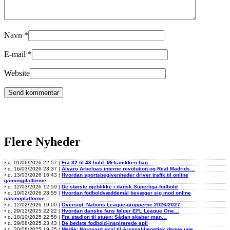
Navn
*
E-mail
*
Website
Flere Nyheder
d. 01/06/2026 22:57 |
Fra 32 til 48 hold: Mekanikken bag…
d. 16/03/2026 23:37 |
Álvaro Arbeloas interne revolution og Real Madrids…
d. 13/03/2026 16:43 |
Hvordan sportsbegivenheder driver trafik til online
gamingplatforme
d. 12/03/2026 12:59 |
De største øjeblikke i dansk Superliga-fodbold
d. 19/02/2026 23:55 |
Hvordan fodboldvæddemål bevæger sig mod online
casinoplatforme…
d. 12/02/2026 19:00 |
Oversigt: Nations League-grupperne 2026/2027
d. 29/12/2025 22:22 |
Hvordan danske fans følger EFL League One…
d. 18/10/2025 22:58 |
Fra stadion til stuen: Sådan skaber man…
d. 29/08/2025 23:43 |
De bedste fodbold-inspirerede spil
d. 30/06/2025 19:25 |
Medie: Nørgaard skal til Arsenal-lægetjek denne uge