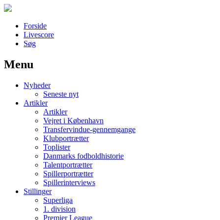
Forside
Livescore
Søg
Menu
Наши партнеры
Nyheder
лучшие займы
Seneste nyt
Artikler
Artikler
Vejret i København
Transfervindue-gennemgange
Klubportrætter
Toplister
Danmarks fodboldhistorie
Talentportrætter
Spillerportrætter
Spillerinterviews
Stillinger
Superliga
1. division
Premier League