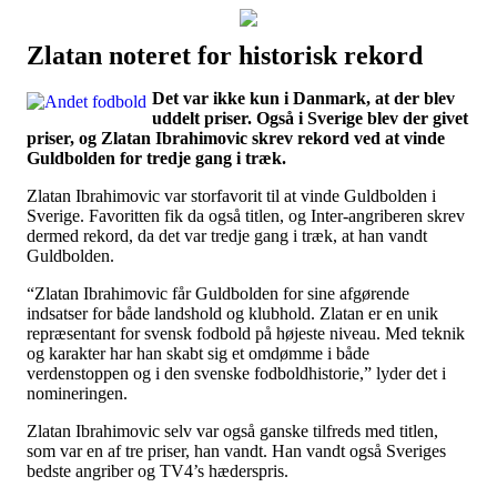
Zlatan noteret for historisk rekord
Наши партнеры
Det var ikke kun i Danmark, at der blev
лучшие займы
uddelt priser. Også i Sverige blev der givet
priser, og Zlatan Ibrahimovic skrev rekord ved at vinde
Guldbolden for tredje gang i træk.
Zlatan Ibrahimovic var storfavorit til at vinde Guldbolden i
Sverige. Favoritten fik da også titlen, og Inter-angriberen skrev
dermed rekord, da det var tredje gang i træk, at han vandt
Guldbolden.
“Zlatan Ibrahimovic får Guldbolden for sine afgørende
indsatser for både landshold og klubhold. Zlatan er en unik
repræsentant for svensk fodbold på højeste niveau. Med teknik
og karakter har han skabt sig et omdømme i både
verdenstoppen og i den svenske fodboldhistorie,” lyder det i
nomineringen.
Zlatan Ibrahimovic selv var også ganske tilfreds med titlen,
som var en af tre priser, han vandt. Han vandt også Sveriges
bedste angriber og TV4’s hæderspris.