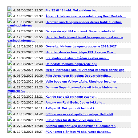
d. 01/06/2026 22:57 |
Fra 32 til 48 hold: Mekanikken bag…
d. 16/03/2026 23:37 |
Álvaro Arbeloas interne revolution og Real Madrids…
d. 13/03/2026 16:43 |
Hvordan sportsbegivenheder driver trafik til online
gamingplatforme
d. 12/03/2026 12:59 |
De største øjeblikke i dansk Superliga-fodbold
d. 19/02/2026 23:55 |
Hvordan fodboldvæddemål bevæger sig mod online
casinoplatforme…
d. 12/02/2026 19:00 |
Oversigt: Nations League-grupperne 2026/2027
d. 29/12/2025 22:22 |
Hvordan danske fans følger EFL League One…
d. 18/10/2025 22:58 |
Fra stadion til stuen: Sådan skaber man…
d. 29/08/2025 23:43 |
De bedste fodbold-inspirerede spil
d. 30/06/2025 19:25 |
Medie: Nørgaard skal til Arsenal-lægetjek denne uge
d. 08/06/2025 10:39 |
Filip Jørgensen fik debut: Det var virkelig…
d. 30/05/2025 16:46 |
Vejle-boss om Velkov-aftale: Ubetinget loyalitet
d. 29/05/2025 23:23 |
Den nye Superliga-tv-aftale vil bringe klubberne
milliarder…
d. 26/05/2025 22:21 |
Kan du stole på en kamp tracker…
d. 24/05/2025 16:17 |
Antony om Real Betis: Jeg er lykkelig…
d. 18/05/2025 20:11 |
AaB-profil: Det gør ondt helt ind i…
d. 10/05/2025 14:42 |
FC Fredericia skal spille Superliga: Helt vildt
d. 03/05/2025 17:29 |
FCK-spiller før derby: Vi vil gøre alt…
d. 27/04/2025 12:38 |
Antonio Rüdiger: Jeg undskylder til dommeren
d. 19/04/2025 15:27 |
FCK-komet slår fast: Vi skal være danske…