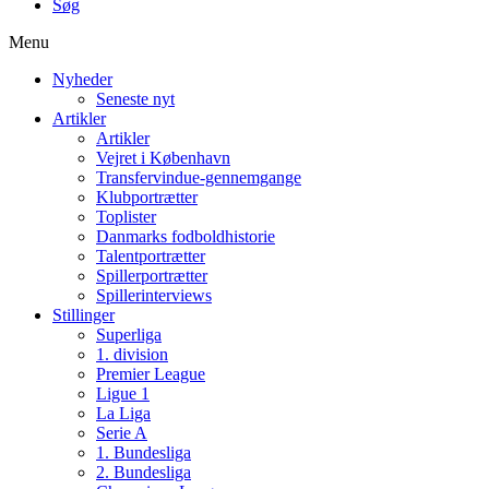
Søg
Menu
Nyheder
Seneste nyt
Artikler
Artikler
Vejret i København
Transfervindue-gennemgange
Klubportrætter
Toplister
Danmarks fodboldhistorie
Talentportrætter
Spillerportrætter
Spillerinterviews
Stillinger
Superliga
1. division
Premier League
Ligue 1
La Liga
Serie A
1. Bundesliga
2. Bundesliga