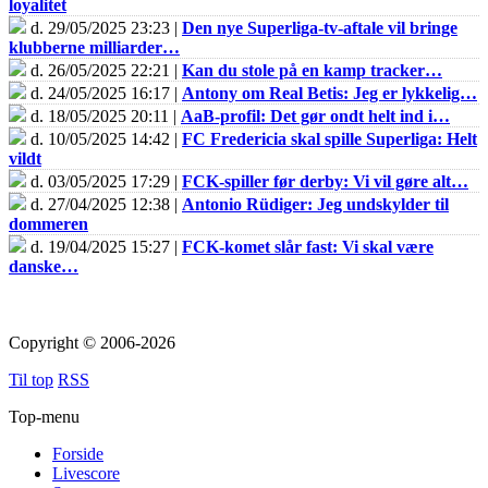
loyalitet
d. 29/05/2025 23:23 |
Den nye Superliga-tv-aftale vil bringe
klubberne milliarder…
d. 26/05/2025 22:21 |
Kan du stole på en kamp tracker…
d. 24/05/2025 16:17 |
Antony om Real Betis: Jeg er lykkelig…
d. 18/05/2025 20:11 |
AaB-profil: Det gør ondt helt ind i…
d. 10/05/2025 14:42 |
FC Fredericia skal spille Superliga: Helt
vildt
d. 03/05/2025 17:29 |
FCK-spiller før derby: Vi vil gøre alt…
d. 27/04/2025 12:38 |
Antonio Rüdiger: Jeg undskylder til
dommeren
d. 19/04/2025 15:27 |
FCK-komet slår fast: Vi skal være
danske…
Copyright © 2006-2026
Til top
RSS
Top-menu
Forside
Livescore