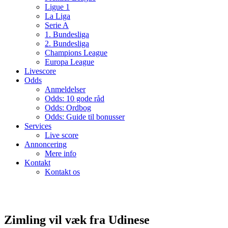
Ligue 1
La Liga
Serie A
1. Bundesliga
2. Bundesliga
Champions League
Europa League
Livescore
Odds
Anmeldelser
Odds: 10 gode råd
Odds: Ordbog
Odds: Guide til bonusser
Services
Live score
Annoncering
Mere info
Kontakt
Kontakt os
Zimling vil væk fra Udinese