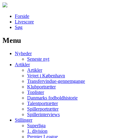
Forside
Livescore
Søg
Menu
Наши партнеры
Nyheder
лучшие займы
Seneste nyt
Artikler
Artikler
Vejret i København
Transfervindue-gennemgange
Klubportrætter
Toplister
Danmarks fodboldhistorie
Talentportrætter
Spillerportrætter
Spillerinterviews
Stillinger
Superliga
1. division
Premier League