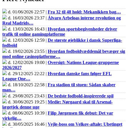
d. 01/06/2026 22:57 |
Fra 32 til 48 hold: Mekanikken bag…
d. 16/03/2026 23:37 |
Álvaro Arbeloas interne revolution og
Real Madrids…
d. 13/03/2026 16:43 |
Hvordan sportsbegivenheder driver
trafik til online gamingplatforme
d. 12/03/2026 12:59 |
De største øjeblikke i dansk Superliga-
fodbold
d. 19/02/2026 23:55 |
Hvordan fodboldvæddemål bevæger sig
mod online casinoplatforme…
d. 12/02/2026 19:00 |
Oversigt: Nations League-grupperne
2026/2027
d. 29/12/2025 22:22 |
Hvordan danske fans følger EFL
League One…
d. 18/10/2025 22:58 |
Fra stadion til stuen: Sådan skaber
man…
d. 29/08/2025 23:43 |
De bedste fodbold-inspirerede spil
d. 30/06/2025 19:25 |
Medie: Nørgaard skal til Arsenal-
lægetjek denne uge
d. 08/06/2025 10:39 |
Filip Jørgensen fik debut: Det var
virkelig…
d. 30/05/2025 16:46 |
Vejle-boss om Velkov-aftale: Ubetinget