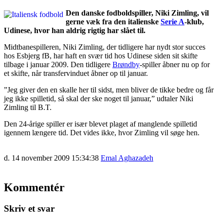
Den danske fodboldspiller, Niki Zimling, vil
gerne væk fra den italienske
Serie A
-klub,
Udinese, hvor han aldrig rigtig har slået til.
Midtbanespilleren, Niki Zimling, der tidligere har nydt stor succes
hos Esbjerg fB, har haft en svær tid hos Udinese siden sit skifte
tilbage i januar 2009. Den tidligere
Brøndby
-spiller åbner nu op for
et skifte, når transfervinduet åbner op til januar.
”Jeg giver den en skalle her til sidst, men bliver de tikke bedre og får
jeg ikke spilletid, så skal der ske noget til januar,” udtaler Niki
Zimling til B.T.
Den 24-årige spiller er især blevet plaget af manglende spilletid
igennem længere tid. Det vides ikke, hvor Zimling vil søge hen.
d. 14 november 2009 15:34:38
Emal Aghazadeh
Kommentér
Skriv et svar