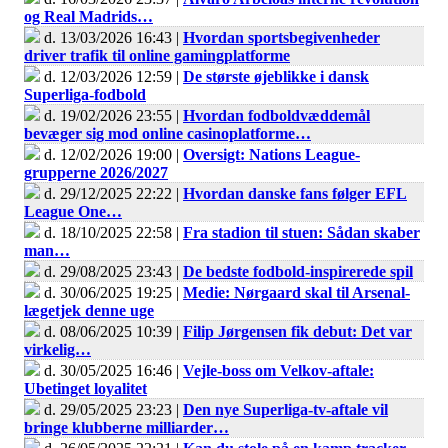
og Real Madrids…
d. 13/03/2026 16:43 |
Hvordan sportsbegivenheder
driver trafik til online gamingplatforme
d. 12/03/2026 12:59 |
De største øjeblikke i dansk
Superliga-fodbold
d. 19/02/2026 23:55 |
Hvordan fodboldvæddemål
bevæger sig mod online casinoplatforme…
d. 12/02/2026 19:00 |
Oversigt: Nations League-
grupperne 2026/2027
d. 29/12/2025 22:22 |
Hvordan danske fans følger EFL
League One…
d. 18/10/2025 22:58 |
Fra stadion til stuen: Sådan skaber
man…
d. 29/08/2025 23:43 |
De bedste fodbold-inspirerede spil
d. 30/06/2025 19:25 |
Medie: Nørgaard skal til Arsenal-
lægetjek denne uge
d. 08/06/2025 10:39 |
Filip Jørgensen fik debut: Det var
virkelig…
d. 30/05/2025 16:46 |
Vejle-boss om Velkov-aftale:
Ubetinget loyalitet
d. 29/05/2025 23:23 |
Den nye Superliga-tv-aftale vil
bringe klubberne milliarder…