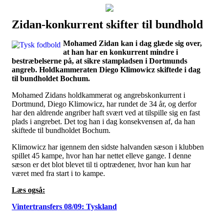
Zidan-konkurrent skifter til bundhold
Наши партнеры
Mohamed Zidan kan i dag glæde sig over,
лучшие займы
at han har en konkurrent mindre i
bestræbelserne på, at sikre stampladsen i Dortmunds
angreb. Holdkammeraten Diego Klimowicz skiftede i dag
til bundholdet Bochum.
Mohamed Zidans holdkammerat og angrebskonkurrent i
Dortmund, Diego Klimowicz, har rundet de 34 år, og derfor
har den aldrende angriber haft svært ved at tilspille sig en fast
plads i angrebet. Det tog han i dag konsekvensen af, da han
skiftede til bundholdet Bochum.
Klimowicz har igennem den sidste halvanden sæson i klubben
spillet 45 kampe, hvor han har nettet elleve gange. I denne
sæson er det blot blevet til ti optrædener, hvor han kun har
været med fra start i to kampe.
Læs også:
Vintertransfers 08/09: Tyskland