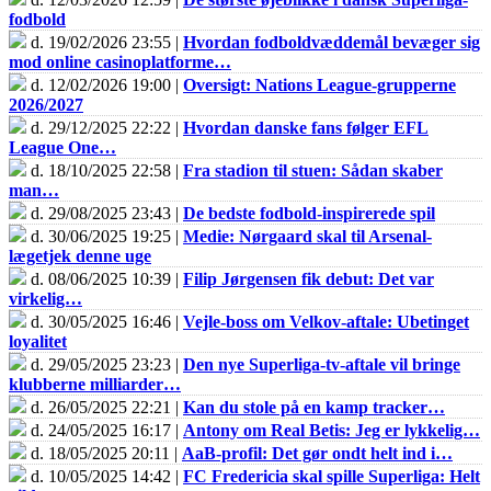
fodbold
d. 19/02/2026 23:55 |
Hvordan fodboldvæddemål bevæger sig
mod online casinoplatforme…
d. 12/02/2026 19:00 |
Oversigt: Nations League-grupperne
2026/2027
d. 29/12/2025 22:22 |
Hvordan danske fans følger EFL
League One…
d. 18/10/2025 22:58 |
Fra stadion til stuen: Sådan skaber
man…
d. 29/08/2025 23:43 |
De bedste fodbold-inspirerede spil
d. 30/06/2025 19:25 |
Medie: Nørgaard skal til Arsenal-
lægetjek denne uge
d. 08/06/2025 10:39 |
Filip Jørgensen fik debut: Det var
virkelig…
d. 30/05/2025 16:46 |
Vejle-boss om Velkov-aftale: Ubetinget
loyalitet
d. 29/05/2025 23:23 |
Den nye Superliga-tv-aftale vil bringe
klubberne milliarder…
d. 26/05/2025 22:21 |
Kan du stole på en kamp tracker…
d. 24/05/2025 16:17 |
Antony om Real Betis: Jeg er lykkelig…
d. 18/05/2025 20:11 |
AaB-profil: Det gør ondt helt ind i…
d. 10/05/2025 14:42 |
FC Fredericia skal spille Superliga: Helt