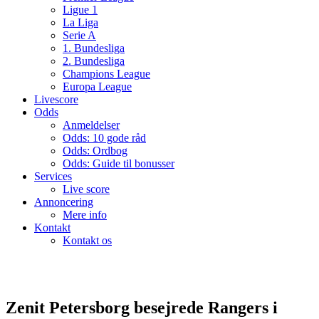
Ligue 1
La Liga
Serie A
1. Bundesliga
2. Bundesliga
Champions League
Europa League
Livescore
Odds
Anmeldelser
Odds: 10 gode råd
Odds: Ordbog
Odds: Guide til bonusser
Services
Live score
Annoncering
Mere info
Kontakt
Kontakt os
Zenit Petersborg besejrede Rangers i