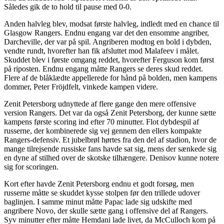
Således gik de to hold til pause med 0-0.
Anden halvleg blev, modsat første halvleg, indledt med en chance til
Glasgow Rangers. Endnu engang var det den ensomme angriber,
Darcheville, der var på spil. Angriberen modtog en bold i dybden,
vendte rundt, hvorefter han fik afsluttet mod Malafeev i målet.
Skuddet blev i første omgang reddet, hvorefter Ferguson kom først
på riposten. Endnu engang måtte Rangers se deres skud reddet.
Flere af de blåklædte appellerede for hånd på bolden, men kampens
dommer, Peter Fröjdfelt, vinkede kampen videre.
Zenit Petersborg udnyttede af flere gange den mere offensive
version Rangers. Det var da også Zenit Petersborg, der kunne sætte
kampens første scoring ind efter 70 minutter. Flot dybdespil af
russerne, der kombinerede sig vej gennem den ellers kompakte
Rangers-defensiv. Et jubelbrøl hørtes fra den del af stadion, hvor de
mange tilrejsende russiske fans havde sat sig, mens der sænkede sig
en dyne af stilhed over de skotske tilhængere. Denisov kunne notere
sig for scoringen.
Kort efter havde Zenit Petersborg endnu et godt forsøg, men
russerne måtte se skuddet kysse stolpen før den trillede udover
baglinjen. I samme minut måtte Papac lade sig udskifte med
angribere Novo, der skulle sætte gang i offensive del af Rangers.
Syv minutter efter måtte Hemdani lade livet, da McCulloch kom på