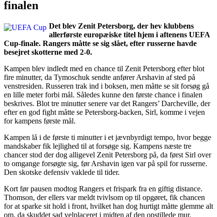
finalen
Det blev Zenit Petersborg, der hev klubbens
allerførste europæiske titel hjem i aftenens UEFA
Cup-finale. Rangers måtte se sig slået, efter russerne havde
besejret skotterne med 2-0.
Kampen blev indledt med en chance til Zenit Petersborg efter blot
fire minutter, da Tymoschuk sendte anfører Arshavin af sted på
venstresiden. Russeren trak ind i boksen, men måtte se sit forsøg gå
en lille meter forbi mål. Således kunne den første chance i finalen
beskrives. Blot tre minutter senere var det Rangers’ Darcheville, der
efter en god fight måtte se Petersborg-backen, Sirl, komme i vejen
for kampens første mål.
Kampen lå i de første ti minutter i et jævnbyrdigt tempo, hvor begge
mandskaber fik lejlighed til at forsøge sig. Kampens næste tre
chancer stod der dog alligevel Zenit Petersborg på, da først Sirl over
to omgange forsøgte sig, før Arshavin igen var på spil for russerne.
Den skotske defensiv vaklede til tider.
Kort før pausen modtog Rangers et frispark fra en giftig distance.
Thomson, der ellers var meldt tvivlsom op til opgøret, fik chancen
for at sparke sit hold i front, hvilket han dog hurtigt måtte glemme alt
om, da skuddet sad velplaceret i midten af den opstillede mur.