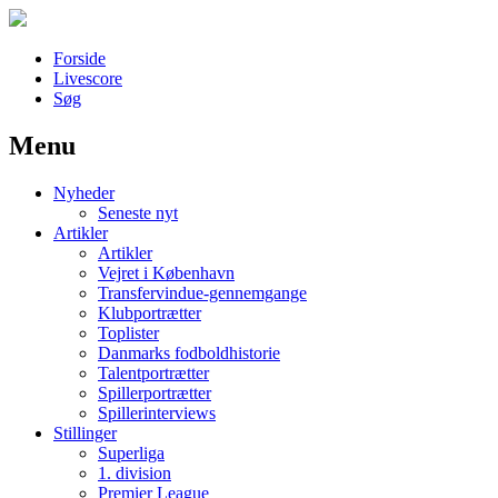
Forside
Livescore
Søg
Menu
Наши партнеры
Nyheder
лучшие займы
Seneste nyt
Artikler
Artikler
Vejret i København
Transfervindue-gennemgange
Klubportrætter
Toplister
Danmarks fodboldhistorie
Talentportrætter
Spillerportrætter
Spillerinterviews
Stillinger
Superliga
1. division
Premier League