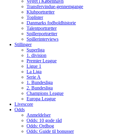
Vejret i København
Transfervindue-gennemgange
Klubportrætter
Toplister
Danmarks fodboldhistorie
Talentportrætter
Spillerportrætter
Spillerinterviews
Stillinger
Superliga
1. division
Premier League
Ligue 1
La Liga
Serie A
1. Bundesliga
2. Bundesliga
Champions League
Europa League
Livescore
Odds
Anmeldelser
Odds: 10 gode råd
Odds: Ordbog
Odds: Guide til bonusser