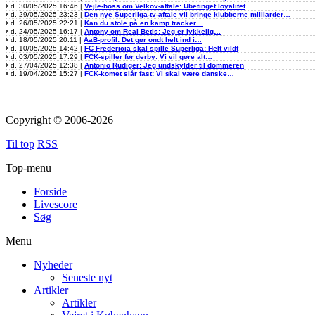
d. 30/05/2025 16:46 |
Vejle-boss om Velkov-aftale: Ubetinget loyalitet
d. 29/05/2025 23:23 |
Den nye Superliga-tv-aftale vil bringe klubberne milliarder…
d. 26/05/2025 22:21 |
Kan du stole på en kamp tracker…
d. 24/05/2025 16:17 |
Antony om Real Betis: Jeg er lykkelig…
d. 18/05/2025 20:11 |
AaB-profil: Det gør ondt helt ind i…
d. 10/05/2025 14:42 |
FC Fredericia skal spille Superliga: Helt vildt
d. 03/05/2025 17:29 |
FCK-spiller før derby: Vi vil gøre alt…
d. 27/04/2025 12:38 |
Antonio Rüdiger: Jeg undskylder til dommeren
d. 19/04/2025 15:27 |
FCK-komet slår fast: Vi skal være danske…
Copyright © 2006-2026
Til top
RSS
Top-menu
Forside
Livescore
Søg
Menu
Nyheder
Seneste nyt
Artikler
Artikler