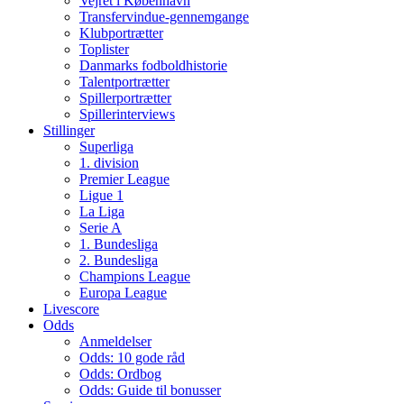
Vejret i København
Transfervindue-gennemgange
Klubportrætter
Toplister
Danmarks fodboldhistorie
Talentportrætter
Spillerportrætter
Spillerinterviews
Stillinger
Superliga
1. division
Premier League
Ligue 1
La Liga
Serie A
1. Bundesliga
2. Bundesliga
Champions League
Europa League
Livescore
Odds
Anmeldelser
Odds: 10 gode råd
Odds: Ordbog
Odds: Guide til bonusser