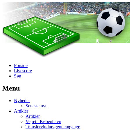
Forside
Livescore
Søg
Menu
Наши партнеры
Nyheder
лучшие займы
Seneste nyt
Artikler
Artikler
Vejret i København
Transfervindue-gennemgange