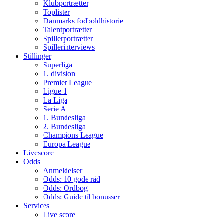
Klubportrætter
Toplister
Danmarks fodboldhistorie
Talentportrætter
Spillerportrætter
Spillerinterviews
Stillinger
Superliga
1. division
Premier League
Ligue 1
La Liga
Serie A
1. Bundesliga
2. Bundesliga
Champions League
Europa League
Livescore
Odds
Anmeldelser
Odds: 10 gode råd
Odds: Ordbog
Odds: Guide til bonusser
Services
Live score