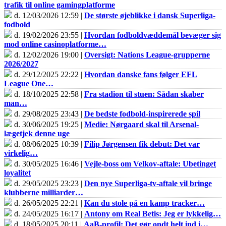
trafik til online gamingplatforme
d. 12/03/2026 12:59 |
De største øjeblikke i dansk Superliga-
fodbold
d. 19/02/2026 23:55 |
Hvordan fodboldvæddemål bevæger sig
mod online casinoplatforme…
d. 12/02/2026 19:00 |
Oversigt: Nations League-grupperne
2026/2027
d. 29/12/2025 22:22 |
Hvordan danske fans følger EFL
League One…
d. 18/10/2025 22:58 |
Fra stadion til stuen: Sådan skaber
man…
d. 29/08/2025 23:43 |
De bedste fodbold-inspirerede spil
d. 30/06/2025 19:25 |
Medie: Nørgaard skal til Arsenal-
lægetjek denne uge
d. 08/06/2025 10:39 |
Filip Jørgensen fik debut: Det var
virkelig…
d. 30/05/2025 16:46 |
Vejle-boss om Velkov-aftale: Ubetinget
loyalitet
d. 29/05/2025 23:23 |
Den nye Superliga-tv-aftale vil bringe
klubberne milliarder…
d. 26/05/2025 22:21 |
Kan du stole på en kamp tracker…
d. 24/05/2025 16:17 |
Antony om Real Betis: Jeg er lykkelig…
d. 18/05/2025 20:11 |
AaB-profil: Det gør ondt helt ind i…