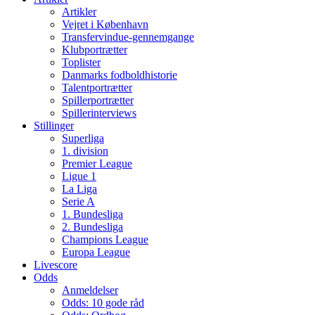
Artikler
Vejret i København
Transfervindue-gennemgange
Klubportrætter
Toplister
Danmarks fodboldhistorie
Talentportrætter
Spillerportrætter
Spillerinterviews
Stillinger
Superliga
1. division
Premier League
Ligue 1
La Liga
Serie A
1. Bundesliga
2. Bundesliga
Champions League
Europa League
Livescore
Odds
Anmeldelser
Odds: 10 gode råd