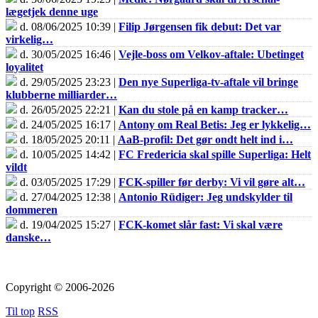
lægetjek denne uge
d. 08/06/2025 10:39 |
Filip Jørgensen fik debut: Det var
virkelig…
d. 30/05/2025 16:46 |
Vejle-boss om Velkov-aftale: Ubetinget
loyalitet
d. 29/05/2025 23:23 |
Den nye Superliga-tv-aftale vil bringe
klubberne milliarder…
d. 26/05/2025 22:21 |
Kan du stole på en kamp tracker…
d. 24/05/2025 16:17 |
Antony om Real Betis: Jeg er lykkelig…
d. 18/05/2025 20:11 |
AaB-profil: Det gør ondt helt ind i…
d. 10/05/2025 14:42 |
FC Fredericia skal spille Superliga: Helt
vildt
d. 03/05/2025 17:29 |
FCK-spiller før derby: Vi vil gøre alt…
d. 27/04/2025 12:38 |
Antonio Rüdiger: Jeg undskylder til
dommeren
d. 19/04/2025 15:27 |
FCK-komet slår fast: Vi skal være
danske…
Copyright © 2006-2026
Til top
RSS