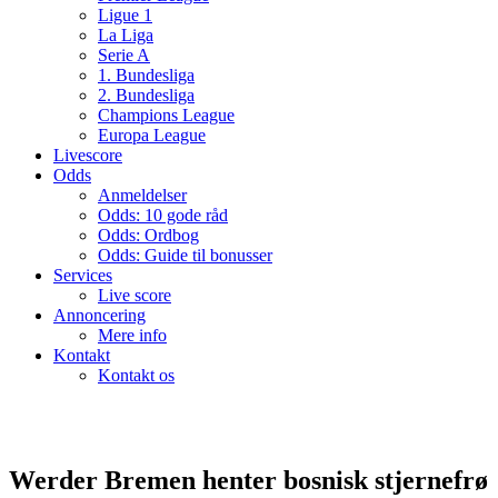
Ligue 1
La Liga
Serie A
1. Bundesliga
2. Bundesliga
Champions League
Europa League
Livescore
Odds
Anmeldelser
Odds: 10 gode råd
Odds: Ordbog
Odds: Guide til bonusser
Services
Live score
Annoncering
Mere info
Kontakt
Kontakt os
Werder Bremen henter bosnisk stjernefrø