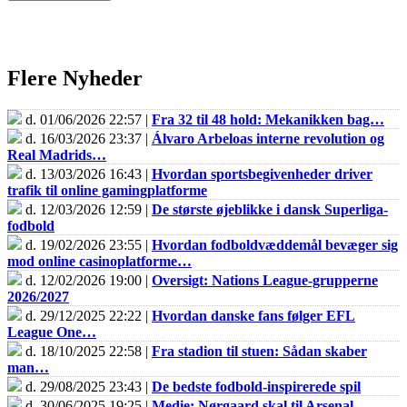
Flere Nyheder
d. 01/06/2026 22:57 |
Fra 32 til 48 hold: Mekanikken bag…
d. 16/03/2026 23:37 |
Álvaro Arbeloas interne revolution og
Real Madrids…
d. 13/03/2026 16:43 |
Hvordan sportsbegivenheder driver
trafik til online gamingplatforme
d. 12/03/2026 12:59 |
De største øjeblikke i dansk Superliga-
fodbold
d. 19/02/2026 23:55 |
Hvordan fodboldvæddemål bevæger sig
mod online casinoplatforme…
d. 12/02/2026 19:00 |
Oversigt: Nations League-grupperne
2026/2027
d. 29/12/2025 22:22 |
Hvordan danske fans følger EFL
League One…
d. 18/10/2025 22:58 |
Fra stadion til stuen: Sådan skaber
man…
d. 29/08/2025 23:43 |
De bedste fodbold-inspirerede spil
d. 30/06/2025 19:25 |
Medie: Nørgaard skal til Arsenal-