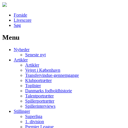
Forside
Livescore
Søg
Menu
Наши партнеры
Nyheder
лучшие займы
Seneste nyt
Artikler
Artikler
Vejret i København
Transfervindue-gennemgange
Klubportrætter
Toplister
Danmarks fodboldhistorie
Talentportrætter
Spillerportrætter
Spillerinterviews
Stillinger
Superliga
1. division
Premier League