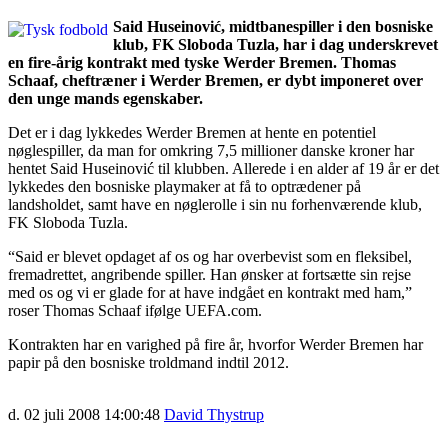
Said Huseinović, midtbanespiller i den bosniske
klub, FK Sloboda Tuzla, har i dag underskrevet
en fire-årig kontrakt med tyske Werder Bremen. Thomas
Schaaf, cheftræner i Werder Bremen, er dybt imponeret over
den unge mands egenskaber.
Det er i dag lykkedes Werder Bremen at hente en potentiel
nøglespiller, da man for omkring 7,5 millioner danske kroner har
hentet Said Huseinović til klubben. Allerede i en alder af 19 år er det
lykkedes den bosniske playmaker at få to optrædener på
landsholdet, samt have en nøglerolle i sin nu forhenværende klub,
FK Sloboda Tuzla.
“Said er blevet opdaget af os og har overbevist som en fleksibel,
fremadrettet, angribende spiller. Han ønsker at fortsætte sin rejse
med os og vi er glade for at have indgået en kontrakt med ham,”
roser Thomas Schaaf ifølge UEFA.com.
Kontrakten har en varighed på fire år, hvorfor Werder Bremen har
papir på den bosniske troldmand indtil 2012.
d. 02 juli 2008 14:00:48
David Thystrup