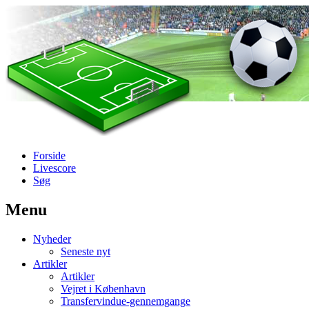
Forside
Livescore
Søg
Menu
Наши партнеры
Nyheder
лучшие займы
Seneste nyt
Artikler
Artikler
Vejret i København
Transfervindue-gennemgange