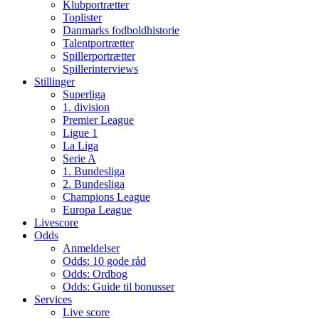
Klubportrætter
Toplister
Danmarks fodboldhistorie
Talentportrætter
Spillerportrætter
Spillerinterviews
Stillinger
Superliga
1. division
Premier League
Ligue 1
La Liga
Serie A
1. Bundesliga
2. Bundesliga
Champions League
Europa League
Livescore
Odds
Anmeldelser
Odds: 10 gode råd
Odds: Ordbog
Odds: Guide til bonusser
Services
Live score