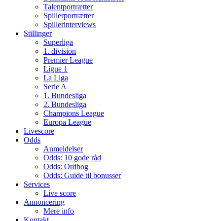
Talentportrætter
Spillerportrætter
Spillerinterviews
Stillinger
Superliga
1. division
Premier League
Ligue 1
La Liga
Serie A
1. Bundesliga
2. Bundesliga
Champions League
Europa League
Livescore
Odds
Anmeldelser
Odds: 10 gode råd
Odds: Ordbog
Odds: Guide til bonusser
Services
Live score
Annoncering
Mere info
Kontakt