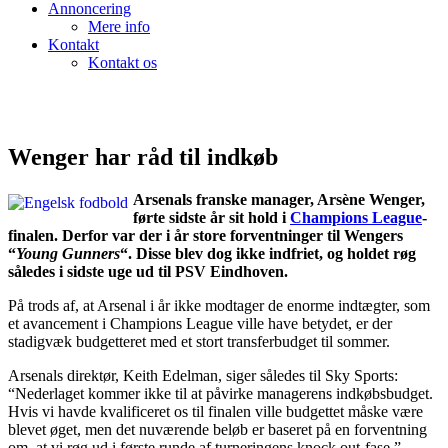
Annoncering
Mere info
Kontakt
Kontakt os
Wenger har råd til indkøb
Arsenals franske manager, Arsène Wenger,
førte sidste år sit hold i
Champions League
-
finalen. Derfor var der i år store forventninger til Wengers
“
Young Gunners
“. Disse blev dog ikke indfriet, og holdet røg
således i sidste uge ud til PSV Eindhoven.
På trods af, at Arsenal i år ikke modtager de enorme indtægter, som
et avancement i Champions League ville have betydet, er der
stadigvæk budgetteret med et stort transferbudget til sommer.
Arsenals direktør, Keith Edelman, siger således til Sky Sports:
“Nederlaget kommer ikke til at påvirke managerens indkøbsbudget.
Hvis vi havde kvalificeret os til finalen ville budgettet måske være
blevet øget, men det nuværende beløb er baseret på en forventning
om, at vi røg ud i første runde af turneringens knock out-fase.”