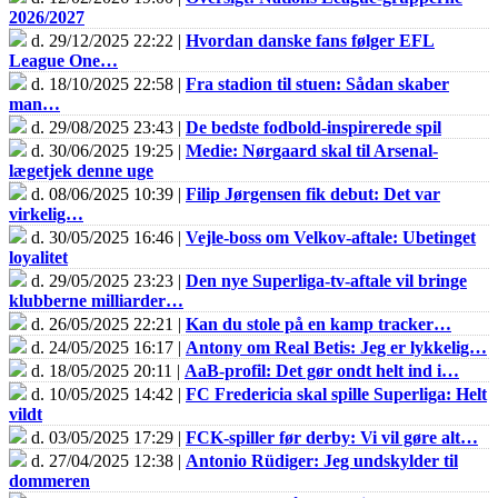
2026/2027
d. 29/12/2025 22:22 |
Hvordan danske fans følger EFL
League One…
d. 18/10/2025 22:58 |
Fra stadion til stuen: Sådan skaber
man…
d. 29/08/2025 23:43 |
De bedste fodbold-inspirerede spil
d. 30/06/2025 19:25 |
Medie: Nørgaard skal til Arsenal-
lægetjek denne uge
d. 08/06/2025 10:39 |
Filip Jørgensen fik debut: Det var
virkelig…
d. 30/05/2025 16:46 |
Vejle-boss om Velkov-aftale: Ubetinget
loyalitet
d. 29/05/2025 23:23 |
Den nye Superliga-tv-aftale vil bringe
klubberne milliarder…
d. 26/05/2025 22:21 |
Kan du stole på en kamp tracker…
d. 24/05/2025 16:17 |
Antony om Real Betis: Jeg er lykkelig…
d. 18/05/2025 20:11 |
AaB-profil: Det gør ondt helt ind i…
d. 10/05/2025 14:42 |
FC Fredericia skal spille Superliga: Helt
vildt
d. 03/05/2025 17:29 |
FCK-spiller før derby: Vi vil gøre alt…
d. 27/04/2025 12:38 |
Antonio Rüdiger: Jeg undskylder til
dommeren