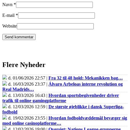
Navn
*
E-mail
*
Website
Flere Nyheder
d. 01/06/2026 22:57 |
Fra 32 til 48 hold: Mekanikken bag…
d. 16/03/2026 23:37 |
Álvaro Arbeloas interne revolution og
Real Madrids…
d. 13/03/2026 16:43 |
Hvordan sportsbegivenheder driver
trafik til online gamingplatforme
d. 12/03/2026 12:59 |
De største øjeblikke i dansk Superliga-
fodbold
d. 19/02/2026 23:55 |
Hvordan fodboldvæddemål bevæger sig
mod online casinoplatforme…
d. 12/02/2026 19:00 |
Oversigt: Nations League-grupperne