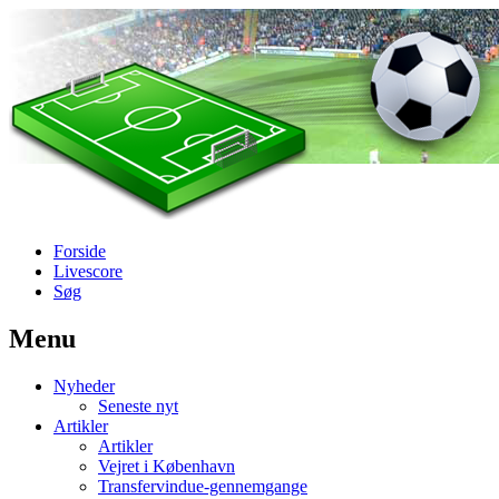
Forside
Livescore
Søg
Menu
Наши партнеры
Nyheder
лучшие займы
Seneste nyt
Artikler
Artikler
Vejret i København
Transfervindue-gennemgange