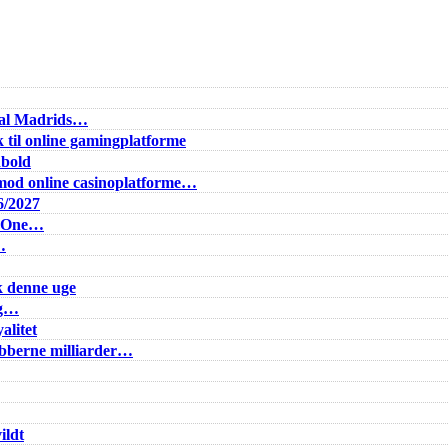
Real Madrids…
 til online gamingplatforme
dbold
od online casinoplatforme…
6/2027
e One…
…
k denne uge
ig…
alitet
lubberne milliarder…
ildt