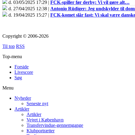
d. 03/05/2025 17:29 |
FCK-spiller før derby: Vi vil gøre alt…
d. 27/04/2025 12:38 |
Antonio Rüdiger: Jeg undskylder til do
d. 19/04/2025 15:27 |
FCK-komet slår fast: Vi skal være dans
Copyright © 2006-2026
Til top
RSS
Top-menu
Forside
Livescore
Søg
Menu
Nyheder
Seneste nyt
Artikler
Artikler
Vejret i København
Transfervindue-gennemgange
Klubportrætter