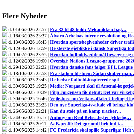
Flere Nyheder
d. 01/06/2026 22:57 |
Fra 32 til 48 hold: Mekanikken bag…
d. 16/03/2026 23:37 |
Álvaro Arbeloas interne revolution og 
d. 13/03/2026 16:43 |
Hvordan sportsbegivenheder driver trafik
d. 12/03/2026 12:59 |
De største øjeblikke i dansk Superliga-fo
d. 19/02/2026 23:55 |
Hvordan fodboldvæddemål bevæger sig m
d. 12/02/2026 19:00 |
Oversigt: Nations League-grupperne 202
d. 29/12/2025 22:22 |
Hvordan danske fans følger EFL Leagu
d. 18/10/2025 22:58 |
Fra stadion til stuen: Sådan skaber man
d. 29/08/2025 23:43 |
De bedste fodbold-inspirerede spil
d. 30/06/2025 19:25 |
Medie: Nørgaard skal til Arsenal-lægetje
d. 08/06/2025 10:39 |
Filip Jørgensen fik debut: Det var virkel
d. 30/05/2025 16:46 |
Vejle-boss om Velkov-aftale: Ubetinget loy
d. 29/05/2025 23:23 |
Den nye Superliga-tv-aftale vil bringe k
d. 26/05/2025 22:21 |
Kan du stole på en kamp tracker…
d. 24/05/2025 16:17 |
Antony om Real Betis: Jeg er lykkelig…
d. 18/05/2025 20:11 |
AaB-profil: Det gør ondt helt ind i…
d. 10/05/2025 14:42 |
FC Fredericia skal spille Superliga: Helt v