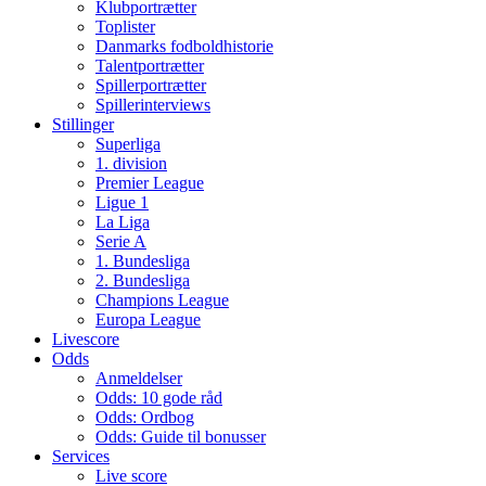
Klubportrætter
Toplister
Danmarks fodboldhistorie
Talentportrætter
Spillerportrætter
Spillerinterviews
Stillinger
Superliga
1. division
Premier League
Ligue 1
La Liga
Serie A
1. Bundesliga
2. Bundesliga
Champions League
Europa League
Livescore
Odds
Anmeldelser
Odds: 10 gode råd
Odds: Ordbog
Odds: Guide til bonusser
Services
Live score