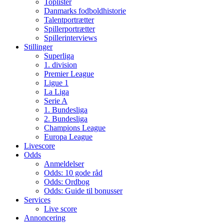
Toplister
Danmarks fodboldhistorie
Talentportrætter
Spillerportrætter
Spillerinterviews
Stillinger
Superliga
1. division
Premier League
Ligue 1
La Liga
Serie A
1. Bundesliga
2. Bundesliga
Champions League
Europa League
Livescore
Odds
Anmeldelser
Odds: 10 gode råd
Odds: Ordbog
Odds: Guide til bonusser
Services
Live score
Annoncering