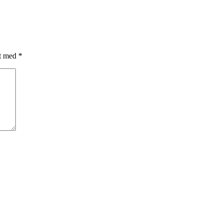
et med
*