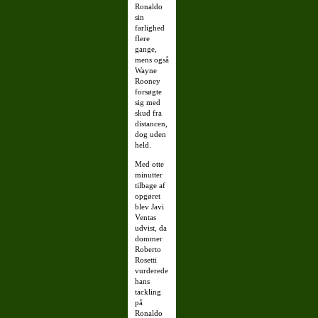
Ronaldo
sin
farlighed
flere
gange,
mens også
Wayne
Rooney
forsøgte
sig med
skud fra
distancen,
dog uden
held.
Med otte
minutter
tilbage af
opgøret
blev Javi
Ventas
udvist, da
dommer
Roberto
Rosetti
vurderede
hans
tackling
på
Ronaldo