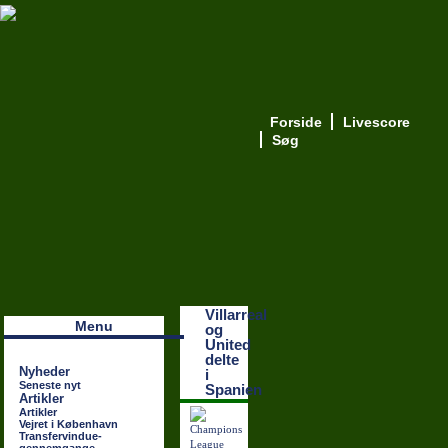
Forside
Livescore
Søg
Наши партнеры
лучшие займы
Villarreal
Menu
og
United
delte
Nyheder
i
Seneste nyt
Spanien
Artikler
Artikler
Vejret i København
Transfervindue-