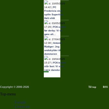
d. 10/05/2025
14:42 |
FC
Fredericia skal
spille Superliga:
Helt vildt
d. 03/05/2025
17:29 |
FCK-spiller
før derby: Vi vil
gøre alt…
d. 27/04/2025
12:38 |
Antonio
Rüdiger: Jeg
undskylder til
dommeren
d. 19/04/2025
15:27 |
FCK-komet
slår fast: Vi skal
være danske…
Copyright © 2006-2026
Til top
RSS
Top-menu
Forside
Livescore