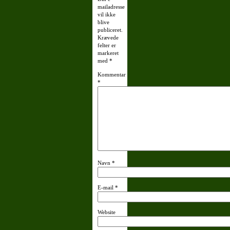
mailadresse
vil ikke
blive
publiceret.
Krævede
felter er
markeret
med
*
Kommentar
*
Navn
*
E-mail
*
Website