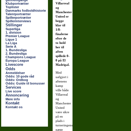
gennemgange
Villarreal
Klubportrætter
Toplister
og
Danmarks fodboldhistorie
Manchester
Talentportrætter
United er
Spillerportrætter
begge
Spillerinterviews
Stillinger
klar til
Superliga
1/8-
1. division
finalerne
Premier League
efter de
Ligue 1
to hold
La Liga
Serie A
her til
1. Bundesliga
aften
2. Bundesliga
spillede 0-
Champions League
0 på El
Europa League
Livescore
Madrigal.
Odds
Med
Anmeldelser
Odds: 10 gode råd
uafgjort i
Odds: Ordbog
aftenens
Odds: Guide til bonusser
kamp
Services
ville både
Live score
Villarreal
Annoncering
og
Mere info
Kontakt
Manchester
Kontakt os
United
være sikre
på en
plads i
turneringens
næste