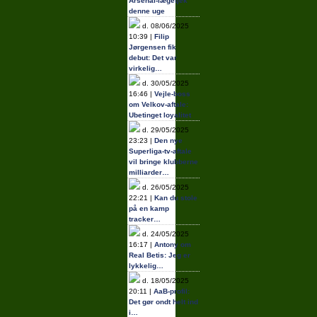
Arsenal-lægetjek
denne uge
d. 08/06/2025
10:39 |
Filip
Jørgensen fik
debut: Det var
virkelig…
d. 30/05/2025
16:46 |
Vejle-boss
om Velkov-aftale:
Ubetinget loyalitet
d. 29/05/2025
23:23 |
Den nye
Superliga-tv-aftale
vil bringe klubberne
milliarder…
d. 26/05/2025
22:21 |
Kan du stole
på en kamp
tracker…
d. 24/05/2025
16:17 |
Antony om
Real Betis: Jeg er
lykkelig…
d. 18/05/2025
20:11 |
AaB-profil:
Det gør ondt helt ind
i…