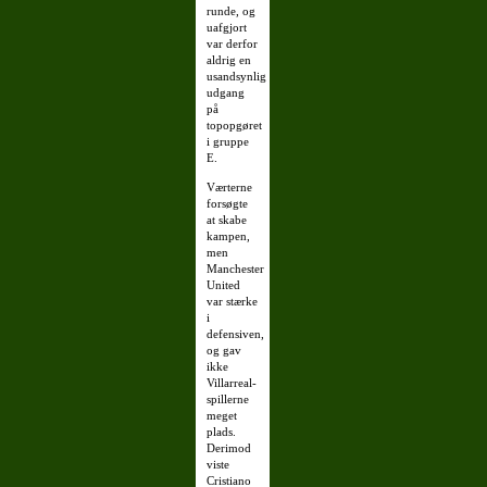
runde, og
uafgjort
var derfor
aldrig en
usandsynlig
udgang
på
topopgøret
i gruppe
E.
Værterne
forsøgte
at skabe
kampen,
men
Manchester
United
var stærke
i
defensiven,
og gav
ikke
Villarreal-
spillerne
meget
plads.
Derimod
viste
Cristiano