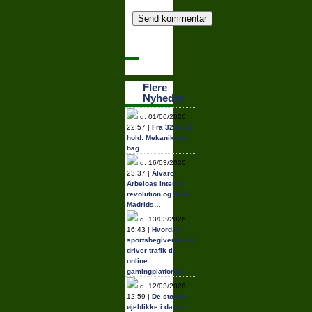
Flere
Nyheder
d. 01/06/2026
22:57 |
Fra 32 til 48
hold: Mekanikken
bag…
d. 16/03/2026
23:37 |
Álvaro
Arbeloas interne
revolution og Real
Madrids…
d. 13/03/2026
16:43 |
Hvordan
sportsbegivenheder
driver trafik til
online
gamingplatforme
d. 12/03/2026
12:59 |
De største
øjeblikke i dansk