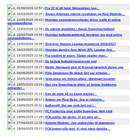
d. 01/06/2026 22:57 |
Fra 32 til 48 hold: Mekanikken bag…
d. 16/03/2026 23:37 |
Álvaro Arbeloas interne revolution og Real Madrids…
d. 13/03/2026 16:43 |
Hvordan sportsbegivenheder driver trafik til online
gamingplatforme
d. 12/03/2026 12:59 |
De største øjeblikke i dansk Superliga-fodbold
d. 19/02/2026 23:55 |
Hvordan fodboldvæddemål bevæger sig mod online
casinoplatforme…
d. 12/02/2026 19:00 |
Oversigt: Nations League-grupperne 2026/2027
d. 29/12/2025 22:22 |
Hvordan danske fans følger EFL League One…
d. 18/10/2025 22:58 |
Fra stadion til stuen: Sådan skaber man…
d. 29/08/2025 23:43 |
De bedste fodbold-inspirerede spil
d. 30/06/2025 19:25 |
Medie: Nørgaard skal til Arsenal-lægetjek denne uge
d. 08/06/2025 10:39 |
Filip Jørgensen fik debut: Det var virkelig…
d. 30/05/2025 16:46 |
Vejle-boss om Velkov-aftale: Ubetinget loyalitet
d. 29/05/2025 23:23 |
Den nye Superliga-tv-aftale vil bringe klubberne
milliarder…
d. 26/05/2025 22:21 |
Kan du stole på en kamp tracker…
d. 24/05/2025 16:17 |
Antony om Real Betis: Jeg er lykkelig…
d. 18/05/2025 20:11 |
AaB-profil: Det gør ondt helt ind i…
d. 10/05/2025 14:42 |
FC Fredericia skal spille Superliga: Helt vildt
d. 03/05/2025 17:29 |
FCK-spiller før derby: Vi vil gøre alt…
d. 27/04/2025 12:38 |
Antonio Rüdiger: Jeg undskylder til dommeren
d. 19/04/2025 15:27 |
FCK-komet slår fast: Vi skal være danske…