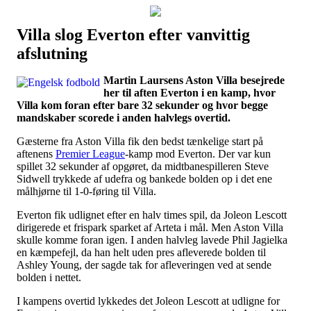
Villa slog Everton efter vanvittig
Наши партнеры
afslutning
лучшие займы
Martin Laursens Aston Villa besejrede
her til aften Everton i en kamp, hvor
Villa kom foran efter bare 32 sekunder og hvor begge
mandskaber scorede i anden halvlegs overtid.
Gæsterne fra Aston Villa fik den bedst tænkelige start på
aftenens
Premier League
-kamp mod Everton. Der var kun
spillet 32 sekunder af opgøret, da midtbanespilleren Steve
Sidwell trykkede af udefra og bankede bolden op i det ene
målhjørne til 1-0-føring til Villa.
Everton fik udlignet efter en halv times spil, da Joleon Lescott
dirigerede et frispark sparket af Arteta i mål. Men Aston Villa
skulle komme foran igen. I anden halvleg lavede Phil Jagielka
en kæmpefejl, da han helt uden pres afleverede bolden til
Ashley Young, der sagde tak for afleveringen ved at sende
bolden i nettet.
I kampens overtid lykkedes det Joleon Lescott at udligne for