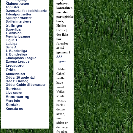
gennemgange
ophævet
Klubportrætter
Toplister
kontrakten
Danmarks fodboldhistorie
med den
Talentportrætter
portugisiske
Spillerportrætter
back,
Spillerinterviews
Stillinger
Helder
Superliga
Cabral,
1. division
der ikke
Premier League
har
Ligue 1
formået
La Liga
Serie A
at slå
1. Bundesliga
igennem i
2. Bundesliga
SAS
Champions League
Ligaen
.
Europa League
Livescore
Helder
Odds
Cabral
Anmeldelser
Odds: 10 gode råd
skulle
Odds: Ordbog
have
Odds: Guide til bonusser
været
Services
Vejles
Live score
solide
Annoncering
venstre
Mere info
Kontakt
back i
Kontakt os
denne
sæson,
men
sådan er
det langt
fra gået.