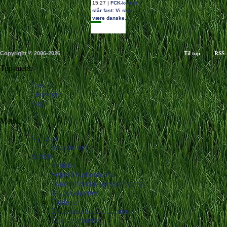
15:27 |
FCK-komet
slår fast: Vi skal
være danske…
Copyright © 2006-2026
Til top
RSS
Top-menu
Forside
Livescore
Søg
Menu
Nyheder
Seneste nyt
Artikler
Artikler
Vejret i København
Transfervindue-gennemgange
Klubportrætter
Toplister
Danmarks fodboldhistorie
Talentportrætter