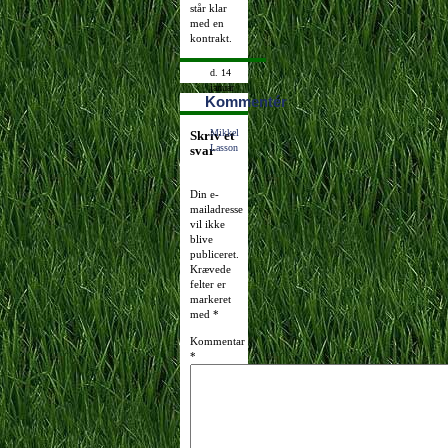
står klar
med en
kontrakt.
d. 14
januar
Kommentér
2009
17:16:01
Mikkel
Skriv et
Lasson
svar
Din e-
mailadresse
vil ikke
blive
publiceret.
Krævede
felter er
markeret
med
*
Kommentar
*