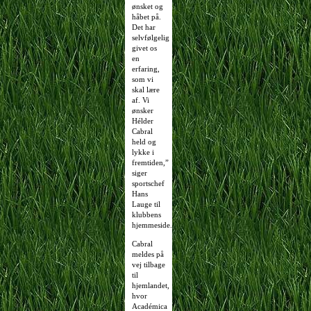
ønsket og
håbet på.
Det har
selvfølgelig
givet os
en
erfaring,
som vi
skal lære
af. Vi
ønsker
Hélder
Cabral
held og
lykke i
fremtiden,”
siger
sportschef
Hans
Lauge til
klubbens
hjemmeside.
Cabral
meldes på
vej tilbage
til
hjemlandet,
hvor
Académica