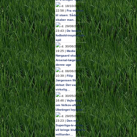
d. 18/10/2025
22:58 |
Fra stadion
til stuen: Sådan
skaber man…
d. 29/08/2025
23:43 |
De bedste
fodbold-inspirerede
spil
d. 30/06/2025
19:25 |
Medie:
Nørgaard skal til
Arsenal-lægetjek
denne uge
d. 08/06/2025
10:39 |
Filip
Jørgensen fik
debut: Det var
virkelig…
d. 30/05/2025
16:46 |
Vejle-boss
om Velkov-aftale:
Ubetinget loyalitet
d. 29/05/2025
23:23 |
Den nye
Superliga-tv-aftale
vil bringe klubberne
milliarder…