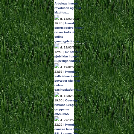
Arbeloas interne
revolution og Real
Madrids…
d. 13/03/2026
16:43 |
Hvordan
sportsbegivenheder
driver trafik til
online
gamingplatforme
d. 12/03/2026
12:59 |
De største
øjeblikke i dansk
Superliga-fodbold
d. 19/02/2026
23:55 |
Hvordan
fodboldvæddemål
bevæger sig mod
online
casinoplatforme…
d. 12/02/2026
19:00 |
Oversigt:
Nations League-
grupperne
2026/2027
d. 29/12/2025
22:22 |
Hvordan
danske fans følger
EFL League One…