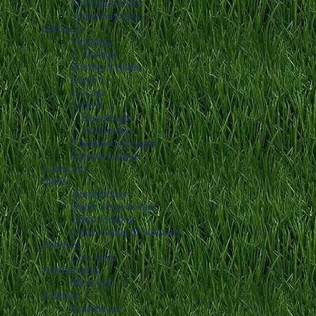
Spillerportrætter
Spillerinterviews
Stillinger
Superliga
1. division
Premier League
Ligue 1
La Liga
Serie A
1. Bundesliga
2. Bundesliga
Champions League
Europa League
Livescore
Odds
Anmeldelser
Odds: 10 gode råd
Odds: Ordbog
Odds: Guide til bonusser
Services
Live score
Annoncering
Mere info
Kontakt
Kontakt os