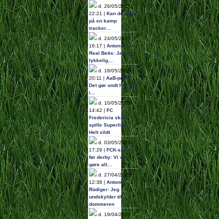
d. 26/05/2025
22:21 |
Kan du stole
på en kamp
tracker…
d. 24/05/2025
16:17 |
Antony om
Real Betis: Jeg er
lykkelig…
d. 18/05/2025
20:11 |
AaB-profil:
Det gør ondt helt ind
i…
d. 10/05/2025
14:42 |
FC
Fredericia skal
spille Superliga:
Helt vildt
d. 03/05/2025
17:29 |
FCK-spiller
før derby: Vi vil
gøre alt…
d. 27/04/2025
12:38 |
Antonio
Rüdiger: Jeg
undskylder til
dommeren
d. 19/04/2025