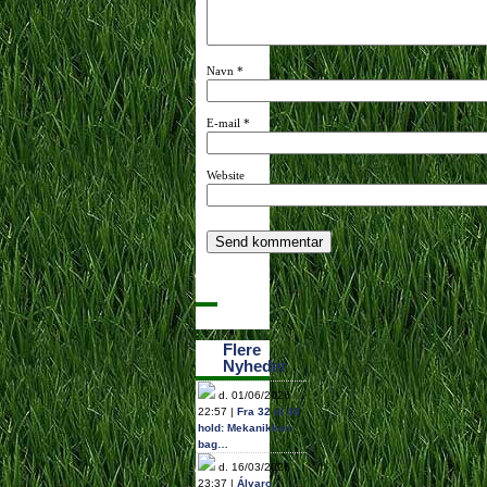
Navn
*
E-mail
*
Website
Flere
Nyheder
d. 01/06/2026
22:57 |
Fra 32 til 48
hold: Mekanikken
bag…
d. 16/03/2026
23:37 |
Álvaro