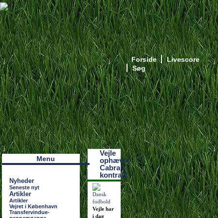
Forside
Livescore
Søg
Наши партнеры
лучшие займы
Vejle
Menu
ophæver
Cabrals
kontrakt
Nyheder
Seneste nyt
Artikler
Artikler
Vejret i København
Vejle har
Transfervindue-
i dag