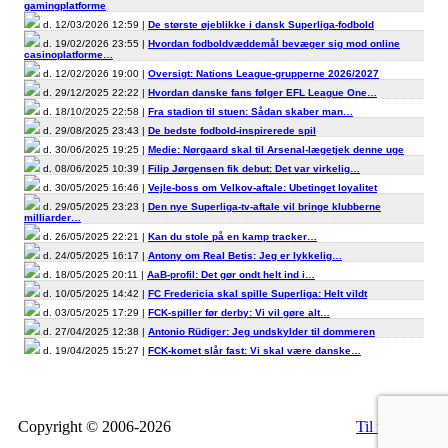
gamingplatforme
d. 12/03/2026 12:59 |
De største øjeblikke i dansk Superliga-fodbold
d. 19/02/2026 23:55 |
Hvordan fodboldvæddemål bevæger sig mod online
casinoplatforme…
d. 12/02/2026 19:00 |
Oversigt: Nations League-grupperne 2026/2027
d. 29/12/2025 22:22 |
Hvordan danske fans følger EFL League One…
d. 18/10/2025 22:58 |
Fra stadion til stuen: Sådan skaber man…
d. 29/08/2025 23:43 |
De bedste fodbold-inspirerede spil
d. 30/06/2025 19:25 |
Medie: Nørgaard skal til Arsenal-lægetjek denne uge
d. 08/06/2025 10:39 |
Filip Jørgensen fik debut: Det var virkelig…
d. 30/05/2025 16:46 |
Vejle-boss om Velkov-aftale: Ubetinget loyalitet
d. 29/05/2025 23:23 |
Den nye Superliga-tv-aftale vil bringe klubberne
milliarder…
d. 26/05/2025 22:21 |
Kan du stole på en kamp tracker…
d. 24/05/2025 16:17 |
Antony om Real Betis: Jeg er lykkelig…
d. 18/05/2025 20:11 |
AaB-profil: Det gør ondt helt ind i…
d. 10/05/2025 14:42 |
FC Fredericia skal spille Superliga: Helt vildt
d. 03/05/2025 17:29 |
FCK-spiller før derby: Vi vil gøre alt…
d. 27/04/2025 12:38 |
Antonio Rüdiger: Jeg undskylder til dommeren
d. 19/04/2025 15:27 |
FCK-komet slår fast: Vi skal være danske…
Copyright © 2006-2026
Til top
RSS