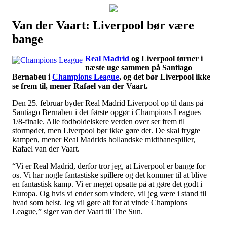
Van der Vaart: Liverpool bør være
Наши партнеры
bange
лучшие займы
Real Madrid
og Liverpool tørner i
næste uge sammen på Santiago
Bernabeu i
Champions League
, og det bør Liverpool ikke
se frem til, mener Rafael van der Vaart.
Den 25. februar byder Real Madrid Liverpool op til dans på
Santiago Bernabeu i det første opgør i Champions Leagues
1/8-finale. Alle fodboldelskere verden over ser frem til
stormødet, men Liverpool bør ikke gøre det. De skal frygte
kampen, mener Real Madrids hollandske midtbanespiller,
Rafael van der Vaart.
“Vi er Real Madrid, derfor tror jeg, at Liverpool er bange for
os. Vi har nogle fantastiske spillere og det kommer til at blive
en fantastisk kamp. Vi er meget opsatte på at gøre det godt i
Europa. Og hvis vi ender som vindere, vil jeg være i stand til
hvad som helst. Jeg vil gøre alt for at vinde Champions
League,” siger van der Vaart til The Sun.