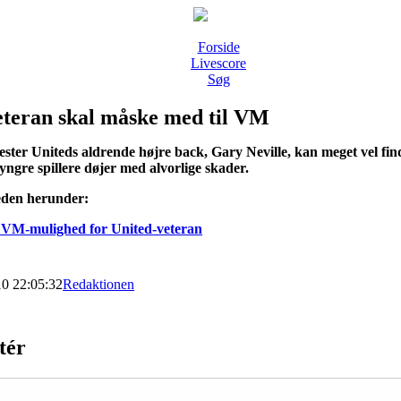
Forside
Livescore
Søg
eteran skal måske med til VM
ter Uniteds aldrende højre back, Gary Neville, kan meget vel find
ngre spillere døjer med alvorlige skader.
eden herunder:
 VM-mulighed for United-veteran
10 22:05:32
Redaktionen
tér