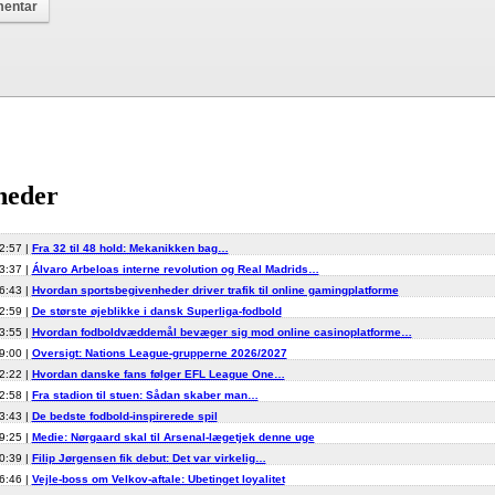
heder
2:57 |
Fra 32 til 48 hold: Mekanikken bag…
3:37 |
Álvaro Arbeloas interne revolution og Real Madrids…
6:43 |
Hvordan sportsbegivenheder driver trafik til online gamingplatforme
2:59 |
De største øjeblikke i dansk Superliga-fodbold
3:55 |
Hvordan fodboldvæddemål bevæger sig mod online casinoplatforme…
9:00 |
Oversigt: Nations League-grupperne 2026/2027
2:22 |
Hvordan danske fans følger EFL League One…
2:58 |
Fra stadion til stuen: Sådan skaber man…
3:43 |
De bedste fodbold-inspirerede spil
9:25 |
Medie: Nørgaard skal til Arsenal-lægetjek denne uge
0:39 |
Filip Jørgensen fik debut: Det var virkelig…
6:46 |
Vejle-boss om Velkov-aftale: Ubetinget loyalitet