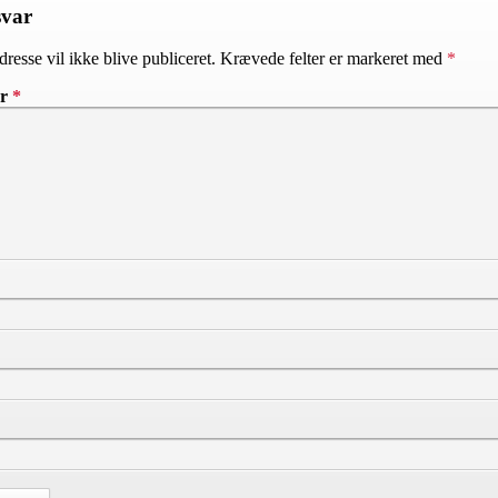
svar
resse vil ikke blive publiceret.
Krævede felter er markeret med
*
ar
*