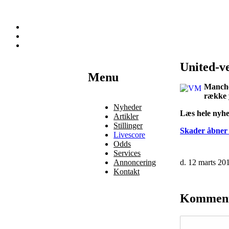
United-v
Наши партнеры
Menu
Manches
лучшие займы
række y
Nyheder
Læs hele nyh
Artikler
Stillinger
Skader åbner
Livescore
Odds
Services
Annoncering
d. 12 marts 20
Kontakt
Kommen