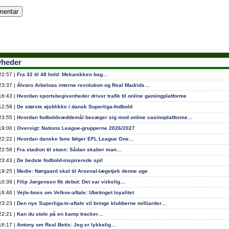
yheder
22:57 |
Fra 32 til 48 hold: Mekanikken bag…
23:37 |
Álvaro Arbeloas interne revolution og Real Madrids…
16:43 |
Hvordan sportsbegivenheder driver trafik til online gamingplatforme
12:59 |
De største øjeblikke i dansk Superliga-fodbold
23:55 |
Hvordan fodboldvæddemål bevæger sig mod online casinoplatforme…
19:00 |
Oversigt: Nations League-grupperne 2026/2027
22:22 |
Hvordan danske fans følger EFL League One…
22:58 |
Fra stadion til stuen: Sådan skaber man…
23:43 |
De bedste fodbold-inspirerede spil
19:25 |
Medie: Nørgaard skal til Arsenal-lægetjek denne uge
10:39 |
Filip Jørgensen fik debut: Det var virkelig…
16:46 |
Vejle-boss om Velkov-aftale: Ubetinget loyalitet
23:23 |
Den nye Superliga-tv-aftale vil bringe klubberne milliarder…
22:21 |
Kan du stole på en kamp tracker…
16:17 |
Antony om Real Betis: Jeg er lykkelig…