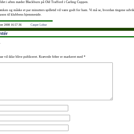
holdet i aften møder Blackburn på Old Trafford i Carling Cuppen.
nken og måske et par minutters spilletid vil være godt for ham. Vi må se, hvordan tingene udvikl
guson til klubbens hjemmeside.
ber 2008 16:57:36
Casper Lohse
tér
r
se vil ikke blive publiceret.
Krævede felter er markeret med
*