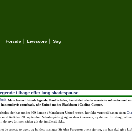
Forside
Livescore
Søg
legende tilbage efter lang skadespause
Manchester Uniteds legende, Paul Scholes, har siddet ude de seneste to måneder med en
år han muligvis comeback, når United møder Blackburn i Carling Cuppen.
Scholes, der har rundet 400 kampe i Manchester United-trøjen, har ikke været på banen siden
Cha
 mod AaB den 30. september. Scholes pådrog sig en slem knæskade, og det var forudsagt, at han 
i det nye år, men sådan gik det imidlertid ikke.
ænet de seneste to uger, og holdets manager Sir Alex Ferguson overvejer nu, om han skal give k