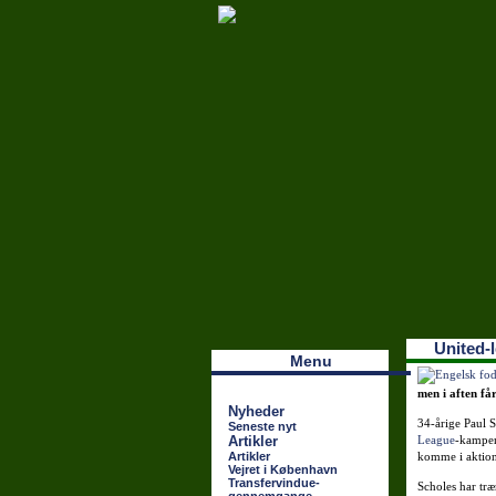
Наши партнеры
лучшие займы
United-
Menu
men i aften f
Nyheder
34-årige Paul 
Seneste nyt
Artikler
League
-kampen
Artikler
komme i aktion 
Vejret i København
Transfervindue-
Scholes har tr