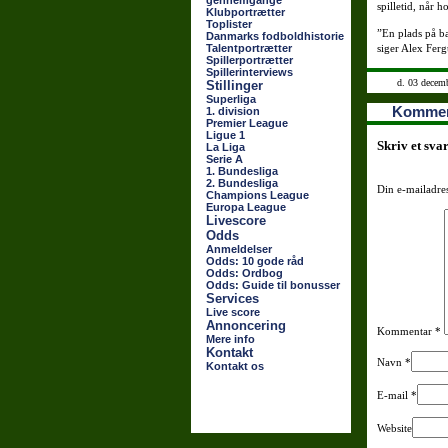
gennemgange
spilletid, når 
Klubportrætter
Toplister
”En plads på bæ
Danmarks fodboldhistorie
Talentportrætter
siger Alex Fer
Spillerportrætter
Spillerinterviews
d. 03 decem
Stillinger
Superliga
Kommen
1. division
Premier League
Ligue 1
Skriv et sva
La Liga
Serie A
1. Bundesliga
2. Bundesliga
Din e-mailadres
Champions League
Europa League
Livescore
Odds
Anmeldelser
Odds: 10 gode råd
Odds: Ordbog
Odds: Guide til bonusser
Services
Live score
Annoncering
Kommentar
*
Mere info
Kontakt
Navn
*
Kontakt os
E-mail
*
Website