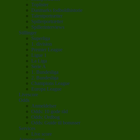
Toplister
Danmarks fodboldhistorie
Talentportrætter
Spillerportrætter
Spillerinterviews
Stillinger
Superliga
1. division
Premier League
Ligue 1
La Liga
Serie A
1. Bundesliga
2. Bundesliga
Champions League
Europa League
Livescore
Odds
Anmeldelser
Odds: 10 gode råd
Odds: Ordbog
Odds: Guide til bonusser
Services
Live score
Annoncering