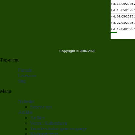
d. 18/05/2025 
d. 10/05/2025 
d. 03/05/2025 
d. 27/04/2025 
d. 19/04/2025 
Copyright © 2006-2026
Top-menu
Forside
Livescore
Søg
Menu
Nyheder
Seneste nyt
Artikler
Artikler
Vejret i København
Transfervindue-gennemgange
Klubportrætter