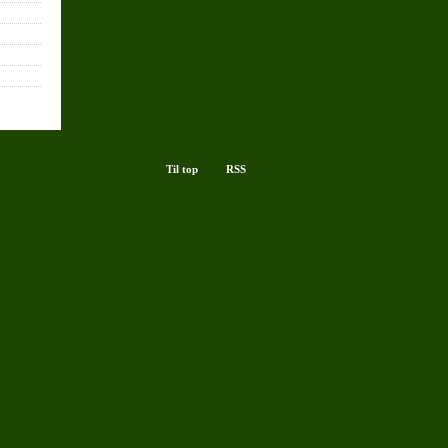
Til top
RSS