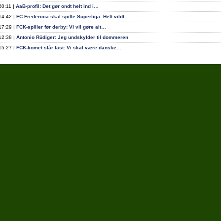
20:11 |
AaB-profil: Det gør ondt helt ind i…
14:42 |
FC Fredericia skal spille Superliga: Helt vildt
17:29 |
FCK-spiller før derby: Vi vil gøre alt…
12:38 |
Antonio Rüdiger: Jeg undskylder til dommeren
15:27 |
FCK-komet slår fast: Vi skal være danske…