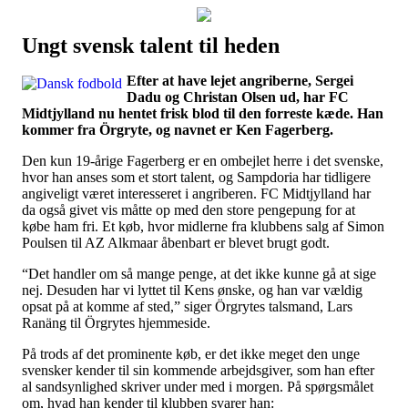
Ungt svensk talent til heden
Наши партнеры
Efter at have lejet angriberne, Sergei
лучшие займы
Dadu og Christan Olsen ud, har FC
Midtjylland nu hentet frisk blod til den forreste kæde. Han
kommer fra Örgryte, og navnet er Ken Fagerberg.
Den kun 19-årige Fagerberg er en ombejlet herre i det svenske,
hvor han anses som et stort talent, og Sampdoria har tidligere
angiveligt været interesseret i angriberen. FC Midtjylland har
da også givet vis måtte op med den store pengepung for at
købe ham fri. Et køb, hvor midlerne fra klubbens salg af Simon
Poulsen til AZ Alkmaar åbenbart er blevet brugt godt.
“Det handler om så mange penge, at det ikke kunne gå at sige
nej. Desuden har vi lyttet til Kens ønske, og han var vældig
opsat på at komme af sted,” siger Örgrytes talsmand, Lars
Ranäng til Örgrytes hjemmeside.
På trods af det prominente køb, er det ikke meget den unge
svensker kender til sin kommende arbejdsgiver, som han efter
al sandsynlighed skriver under med i morgen. På spørgsmålet
om, hvad han kender til klubben svarer han: