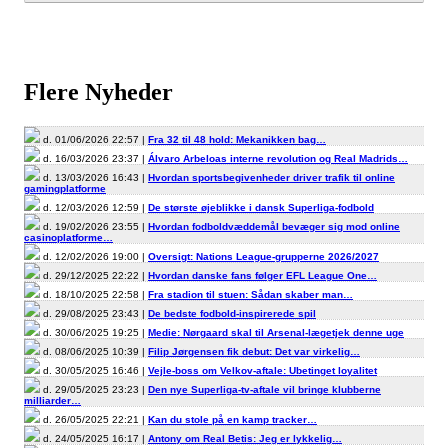
Flere Nyheder
d. 01/06/2026 22:57 |
Fra 32 til 48 hold: Mekanikken bag…
d. 16/03/2026 23:37 |
Álvaro Arbeloas interne revolution og Real Madrids…
d. 13/03/2026 16:43 |
Hvordan sportsbegivenheder driver trafik til online
gamingplatforme
d. 12/03/2026 12:59 |
De største øjeblikke i dansk Superliga-fodbold
d. 19/02/2026 23:55 |
Hvordan fodboldvæddemål bevæger sig mod online
casinoplatforme…
d. 12/02/2026 19:00 |
Oversigt: Nations League-grupperne 2026/2027
d. 29/12/2025 22:22 |
Hvordan danske fans følger EFL League One…
d. 18/10/2025 22:58 |
Fra stadion til stuen: Sådan skaber man…
d. 29/08/2025 23:43 |
De bedste fodbold-inspirerede spil
d. 30/06/2025 19:25 |
Medie: Nørgaard skal til Arsenal-lægetjek denne uge
d. 08/06/2025 10:39 |
Filip Jørgensen fik debut: Det var virkelig…
d. 30/05/2025 16:46 |
Vejle-boss om Velkov-aftale: Ubetinget loyalitet
d. 29/05/2025 23:23 |
Den nye Superliga-tv-aftale vil bringe klubberne
milliarder…
d. 26/05/2025 22:21 |
Kan du stole på en kamp tracker…
d. 24/05/2025 16:17 |
Antony om Real Betis: Jeg er lykkelig…