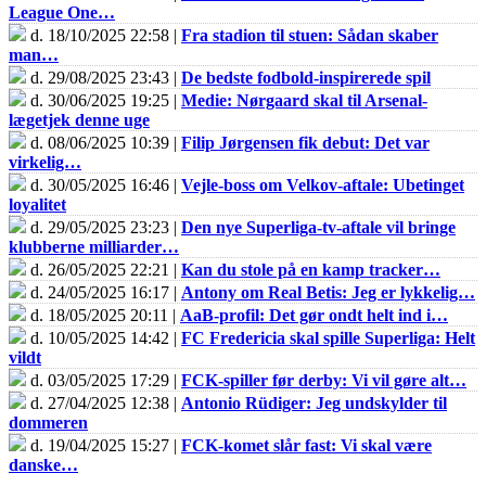
League One…
d. 18/10/2025 22:58 |
Fra stadion til stuen: Sådan skaber
man…
d. 29/08/2025 23:43 |
De bedste fodbold-inspirerede spil
d. 30/06/2025 19:25 |
Medie: Nørgaard skal til Arsenal-
lægetjek denne uge
d. 08/06/2025 10:39 |
Filip Jørgensen fik debut: Det var
virkelig…
d. 30/05/2025 16:46 |
Vejle-boss om Velkov-aftale: Ubetinget
loyalitet
d. 29/05/2025 23:23 |
Den nye Superliga-tv-aftale vil bringe
klubberne milliarder…
d. 26/05/2025 22:21 |
Kan du stole på en kamp tracker…
d. 24/05/2025 16:17 |
Antony om Real Betis: Jeg er lykkelig…
d. 18/05/2025 20:11 |
AaB-profil: Det gør ondt helt ind i…
d. 10/05/2025 14:42 |
FC Fredericia skal spille Superliga: Helt
vildt
d. 03/05/2025 17:29 |
FCK-spiller før derby: Vi vil gøre alt…
d. 27/04/2025 12:38 |
Antonio Rüdiger: Jeg undskylder til
dommeren
d. 19/04/2025 15:27 |
FCK-komet slår fast: Vi skal være
danske…