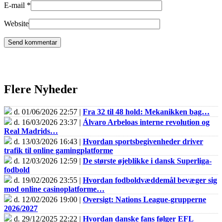
E-mail
*
Website
Flere Nyheder
d. 01/06/2026 22:57 |
Fra 32 til 48 hold: Mekanikken bag…
d. 16/03/2026 23:37 |
Álvaro Arbeloas interne revolution og
Real Madrids…
d. 13/03/2026 16:43 |
Hvordan sportsbegivenheder driver
trafik til online gamingplatforme
d. 12/03/2026 12:59 |
De største øjeblikke i dansk Superliga-
fodbold
d. 19/02/2026 23:55 |
Hvordan fodboldvæddemål bevæger sig
mod online casinoplatforme…
d. 12/02/2026 19:00 |
Oversigt: Nations League-grupperne
2026/2027
d. 29/12/2025 22:22 |
Hvordan danske fans følger EFL