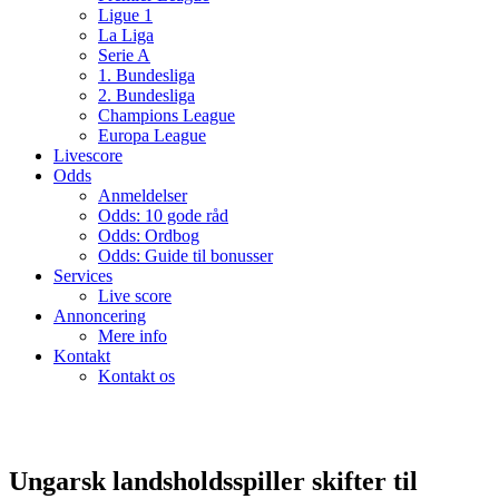
Ligue 1
La Liga
Serie A
1. Bundesliga
2. Bundesliga
Champions League
Europa League
Livescore
Odds
Anmeldelser
Odds: 10 gode råd
Odds: Ordbog
Odds: Guide til bonusser
Services
Live score
Annoncering
Mere info
Kontakt
Kontakt os
Ungarsk landsholdsspiller skifter til