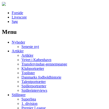
Forside
Livescore
Søg
Menu
Наши партнеры
Nyheder
лучшие займы
Seneste nyt
Artikler
Artikler
Vejret i København
Transfervindue-gennemgange
Klubportrætter
Toplister
Danmarks fodboldhistorie
Talentportrætter
Spillerportrætter
Spillerinterviews
Stillinger
Superliga
1. division
Premier League