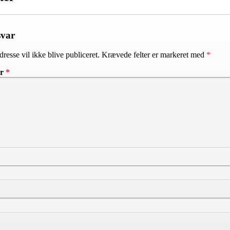
svar
resse vil ikke blive publiceret.
Krævede felter er markeret med
*
ar
*