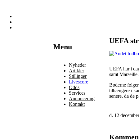
UEFA stra
Наши партнеры
Menu
лучшие займы
Nyheder
UEFA har i dag
Artikler
samt Marseille.
Stillinger
Livescore
Bøderne følger
Odds
tilhængere i k
Services
senere, da de p
Annoncering
Kontakt
d. 12 decembe
Kommen