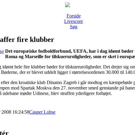
Forside
Livescore
Søg
ffer fire klubber
Det europæiske fodboldforbund, UEFA, har i dag idømt bøder 
Roma og Marseille for tilskueruroligheder, som er sket i europ
 idømt hele fire klubber bøder for tilskueruroligheder. Det drejer si
 Bøderne, der er blevet uddelt ligger i størrelsesordenen 30.000 til 140.
 efter den kroatiske klub Dinamo Zagreb i går modtog en kæmpebøde på
ampen mod Spartak Moskva den 27. november smed genstande på banen,
å udebane mødte Udinese, blev straffen yderligere forhøjet.
r 2008 16:24:58
Casper Lohse
tér