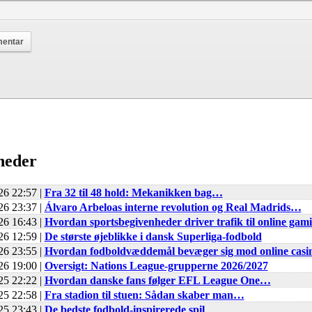
heder
26 22:57 |
Fra 32 til 48 hold: Mekanikken bag…
26 23:37 |
Álvaro Arbeloas interne revolution og Real Madrids…
26 16:43 |
Hvordan sportsbegivenheder driver trafik til online gam
26 12:59 |
De største øjeblikke i dansk Superliga-fodbold
26 23:55 |
Hvordan fodboldvæddemål bevæger sig mod online cas
26 19:00 |
Oversigt: Nations League-grupperne 2026/2027
25 22:22 |
Hvordan danske fans følger EFL League One…
25 22:58 |
Fra stadion til stuen: Sådan skaber man…
25 23:43 |
De bedste fodbold-inspirerede spil