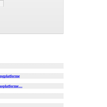
ingplatforme
inoplatforme…