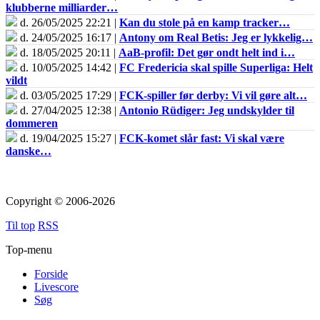
klubberne milliarder…
d. 26/05/2025 22:21 |
Kan du stole på en kamp tracker…
d. 24/05/2025 16:17 |
Antony om Real Betis: Jeg er lykkelig…
d. 18/05/2025 20:11 |
AaB-profil: Det gør ondt helt ind i…
d. 10/05/2025 14:42 |
FC Fredericia skal spille Superliga: Helt
vildt
d. 03/05/2025 17:29 |
FCK-spiller før derby: Vi vil gøre alt…
d. 27/04/2025 12:38 |
Antonio Rüdiger: Jeg undskylder til
dommeren
d. 19/04/2025 15:27 |
FCK-komet slår fast: Vi skal være
danske…
Copyright © 2006-2026
Til top
RSS
Top-menu
Forside
Livescore
Søg