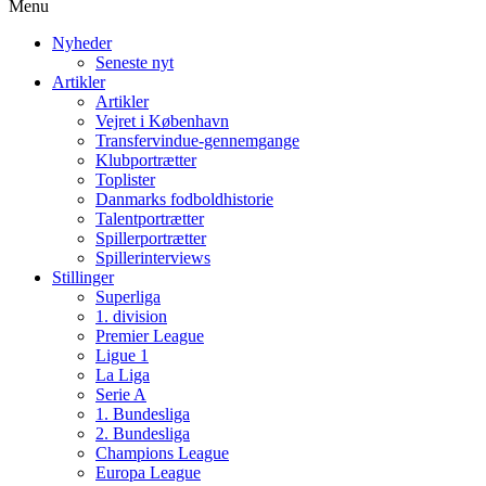
Menu
Nyheder
Seneste nyt
Artikler
Artikler
Vejret i København
Transfervindue-gennemgange
Klubportrætter
Toplister
Danmarks fodboldhistorie
Talentportrætter
Spillerportrætter
Spillerinterviews
Stillinger
Superliga
1. division
Premier League
Ligue 1
La Liga
Serie A
1. Bundesliga
2. Bundesliga
Champions League
Europa League