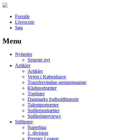
Forside
Livescore
Søg
Menu
Наши партнеры
Nyheder
лучшие займы
Seneste nyt
Artikler
Artikler
Vejret i København
Transfervindue-gennemgange
Klubportrætter
Toplister
Danmarks fodboldhistorie
Talentportrætter
Spillerportrætter
Spillerinterviews
Stillinger
Superliga
1. division
Premier League