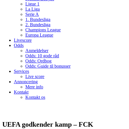
Ligue 1
La Liga
Serie A
1. Bundesliga
2. Bundesliga
Champions League
Europa League
Livescore
Odds
Anmeldelser
Odds: 10 gode råd
Odds: Ordbog
Odds: Guide til bonusser
Services
Live score
Annoncering
Mere info
Kontakt
Kontakt os
UEFA godkender kamp – FCK