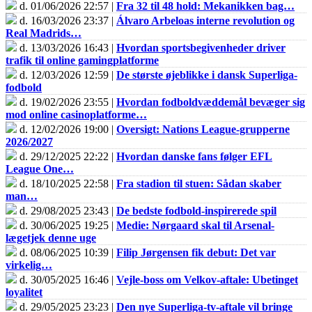
d. 01/06/2026 22:57 |
Fra 32 til 48 hold: Mekanikken bag…
d. 16/03/2026 23:37 |
Álvaro Arbeloas interne revolution og
Real Madrids…
d. 13/03/2026 16:43 |
Hvordan sportsbegivenheder driver
trafik til online gamingplatforme
d. 12/03/2026 12:59 |
De største øjeblikke i dansk Superliga-
fodbold
d. 19/02/2026 23:55 |
Hvordan fodboldvæddemål bevæger sig
mod online casinoplatforme…
d. 12/02/2026 19:00 |
Oversigt: Nations League-grupperne
2026/2027
d. 29/12/2025 22:22 |
Hvordan danske fans følger EFL
League One…
d. 18/10/2025 22:58 |
Fra stadion til stuen: Sådan skaber
man…
d. 29/08/2025 23:43 |
De bedste fodbold-inspirerede spil
d. 30/06/2025 19:25 |
Medie: Nørgaard skal til Arsenal-
lægetjek denne uge
d. 08/06/2025 10:39 |
Filip Jørgensen fik debut: Det var
virkelig…
d. 30/05/2025 16:46 |
Vejle-boss om Velkov-aftale: Ubetinget
loyalitet
d. 29/05/2025 23:23 |
Den nye Superliga-tv-aftale vil bringe