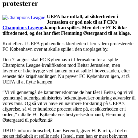
protesterer
UEFA har udtalt, at sikkerheden i
Jerusalem er god nok til at FCK’s
Champions League
-kamp kan spilles. Men det er FCK ikke
tilfreds med, og det har fået Flemming Østergaard til at klage.
Kort efter at UEFA godkendte sikkerheden i Jerusalem protesterede
FC København over at skulle spille i den uroplaget by.
Den 7. august skal FC København til Jerusalem for at spille
Champions League-kvalifikation mod Beitar Jerusalem, men
løverne er ikke trygge ved tanken om at spille i hovedstaden, efter
seneste tids krigshandlinger. Nu prøver FC København igen, at få
UEFA til at flytte kampen.
“Vi vil gennemgå de karantænedomme de har fået i Beitar, og vi vil
gennemgå udenrigsministeriets bekendtgørelser omkring advarsler til
vores fans. Og så vil vi have en nærmere forklaring på UEFA’s
afgørelse, så vi er hundrede procent sikre på, at sikkerheden er i
orden,” udtalte FC Københavns bestyrelsesformand, Flemming
Østergaard til
politiken.dk
DBU’s informationschef, Lars Berendt, giver FCK ret i, at det er
meget risikabelt at spille nede i Israel, men han er mest bekymret