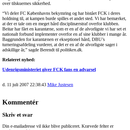
over tilskuernes sikkerhed.
“Vi deler FC Københavns bekymring og har bistået FCK i deres
holdning til, at kampen burde spilles et andet sted. Vi har bemærket,
at der er tale om en meget hård disciplinærstraf overfor klubben.
Beitar har fået en karantæne, som er en af de alvorligste vi har set et
nationalt forbund implementer overfor en af sine klubber i mange år.
Baggrunden for karantænen er ekseptionel hård, DBU’s
turneringsafdeling vurderer, at det er en af de alvorligste sager i
adskillige år,” sagde Berendt til
politiken.dk.
Relateret nyhed:
Udenrigsministeriet giver FCK fans en advarsel
d. 11 juli 2007 22:38:43
Mike Justesen
Kommentér
Skriv et svar
Din e-mailadresse vil ikke blive publiceret.
Krævede felter er