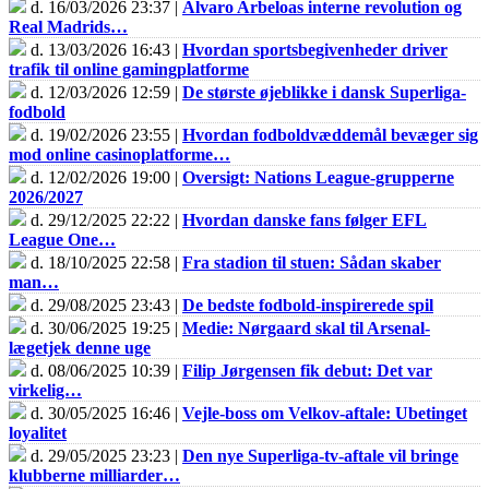
d. 16/03/2026 23:37 |
Álvaro Arbeloas interne revolution og
Real Madrids…
d. 13/03/2026 16:43 |
Hvordan sportsbegivenheder driver
trafik til online gamingplatforme
d. 12/03/2026 12:59 |
De største øjeblikke i dansk Superliga-
fodbold
d. 19/02/2026 23:55 |
Hvordan fodboldvæddemål bevæger sig
mod online casinoplatforme…
d. 12/02/2026 19:00 |
Oversigt: Nations League-grupperne
2026/2027
d. 29/12/2025 22:22 |
Hvordan danske fans følger EFL
League One…
d. 18/10/2025 22:58 |
Fra stadion til stuen: Sådan skaber
man…
d. 29/08/2025 23:43 |
De bedste fodbold-inspirerede spil
d. 30/06/2025 19:25 |
Medie: Nørgaard skal til Arsenal-
lægetjek denne uge
d. 08/06/2025 10:39 |
Filip Jørgensen fik debut: Det var
virkelig…
d. 30/05/2025 16:46 |
Vejle-boss om Velkov-aftale: Ubetinget
loyalitet
d. 29/05/2025 23:23 |
Den nye Superliga-tv-aftale vil bringe
klubberne milliarder…