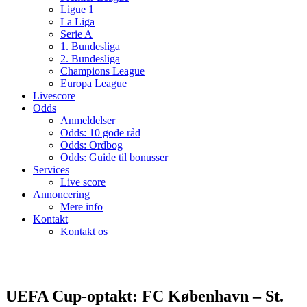
Ligue 1
La Liga
Serie A
1. Bundesliga
2. Bundesliga
Champions League
Europa League
Livescore
Odds
Anmeldelser
Odds: 10 gode råd
Odds: Ordbog
Odds: Guide til bonusser
Services
Live score
Annoncering
Mere info
Kontakt
Kontakt os
UEFA Cup-optakt: FC København – St.