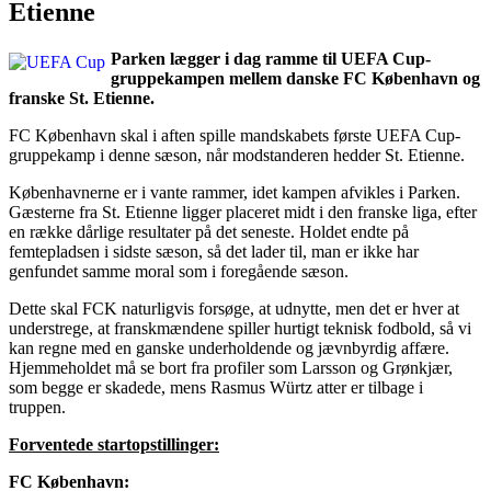
Etienne
Parken lægger i dag ramme til UEFA Cup-
gruppekampen mellem danske FC København og
franske St. Etienne.
FC København skal i aften spille mandskabets første UEFA Cup-
gruppekamp i denne sæson, når modstanderen hedder St. Etienne.
Københavnerne er i vante rammer, idet kampen afvikles i Parken.
Gæsterne fra St. Etienne ligger placeret midt i den franske liga, efter
en række dårlige resultater på det seneste. Holdet endte på
femtepladsen i sidste sæson, så det lader til, man er ikke har
genfundet samme moral som i foregående sæson.
Dette skal FCK naturligvis forsøge, at udnytte, men det er hver at
understrege, at franskmændene spiller hurtigt teknisk fodbold, så vi
kan regne med en ganske underholdende og jævnbyrdig affære.
Hjemmeholdet må se bort fra profiler som Larsson og Grønkjær,
som begge er skadede, mens Rasmus Würtz atter er tilbage i
truppen.
Forventede startopstillinger:
FC København: