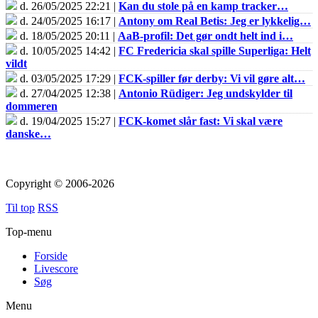
d. 26/05/2025 22:21 |
Kan du stole på en kamp tracker…
d. 24/05/2025 16:17 |
Antony om Real Betis: Jeg er lykkelig…
d. 18/05/2025 20:11 |
AaB-profil: Det gør ondt helt ind i…
d. 10/05/2025 14:42 |
FC Fredericia skal spille Superliga: Helt
vildt
d. 03/05/2025 17:29 |
FCK-spiller før derby: Vi vil gøre alt…
d. 27/04/2025 12:38 |
Antonio Rüdiger: Jeg undskylder til
dommeren
d. 19/04/2025 15:27 |
FCK-komet slår fast: Vi skal være
danske…
Copyright © 2006-2026
Til top
RSS
Top-menu
Forside
Livescore
Søg
Menu