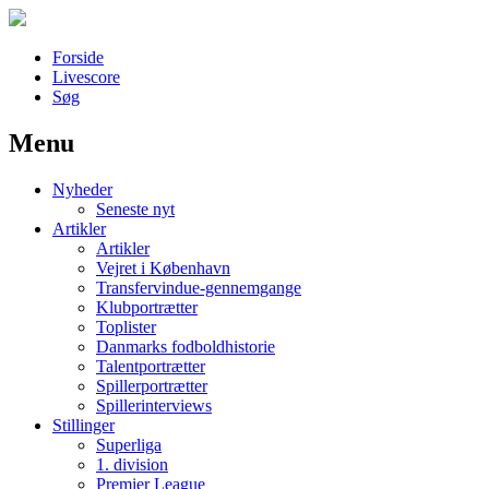
Forside
Livescore
Søg
Menu
Наши партнеры
Nyheder
лучшие займы
Seneste nyt
Artikler
Artikler
Vejret i København
Transfervindue-gennemgange
Klubportrætter
Toplister
Danmarks fodboldhistorie
Talentportrætter
Spillerportrætter
Spillerinterviews
Stillinger
Superliga
1. division
Premier League