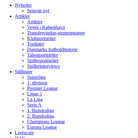
Nyheder
Seneste nyt
Artikler
Artikler
Vejret i København
Transfervindue-gennemgange
Klubportrætter
Toplister
Danmarks fodboldhistorie
Talentportrætter
Spillerportrætter
Spillerinterviews
Stillinger
Superliga
1. division
Premier League
Ligue 1
La Liga
Serie A
1. Bundesliga
2. Bundesliga
Champions League
Europa League
Livescore