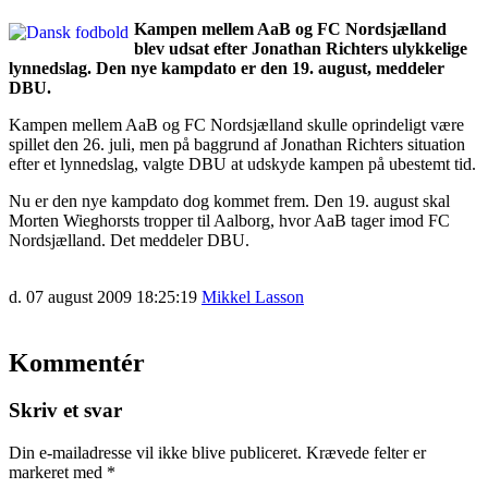
Kampen mellem AaB og FC Nordsjælland
blev udsat efter Jonathan Richters ulykkelige
lynnedslag. Den nye kampdato er den 19. august, meddeler
DBU.
Kampen mellem AaB og FC Nordsjælland skulle oprindeligt være
spillet den 26. juli, men på baggrund af Jonathan Richters situation
efter et lynnedslag, valgte DBU at udskyde kampen på ubestemt tid.
Nu er den nye kampdato dog kommet frem. Den 19. august skal
Morten Wieghorsts tropper til Aalborg, hvor AaB tager imod FC
Nordsjælland. Det meddeler DBU.
d. 07 august 2009 18:25:19
Mikkel Lasson
Kommentér
Skriv et svar
Din e-mailadresse vil ikke blive publiceret.
Krævede felter er
markeret med
*