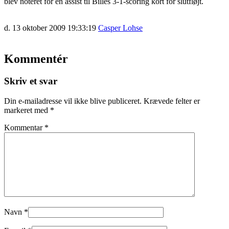
blev noteret for en assist til Billes 3-1-scoring kort for slutfløjt.
d. 13 oktober 2009 19:33:19
Casper Lohse
Kommentér
Skriv et svar
Din e-mailadresse vil ikke blive publiceret.
Krævede felter er
markeret med
*
Kommentar
*
Navn
*