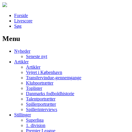
Forside
Livescore
Søg
Menu
Наши партнеры
Nyheder
лучшие займы
Seneste nyt
Artikler
Artikler
Vejret i København
Transfervindue-gennemgange
Klubportrætter
Toplister
Danmarks fodboldhistorie
Talentportrætter
Spillerportrætter
Spillerinterviews
Stillinger
Superliga
1. division
Premier League