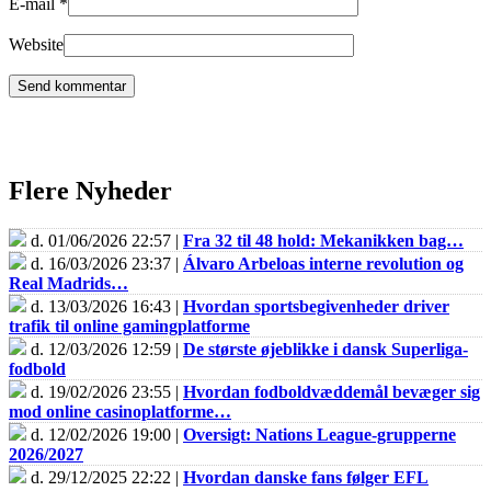
E-mail
*
Website
Flere Nyheder
d. 01/06/2026 22:57 |
Fra 32 til 48 hold: Mekanikken bag…
d. 16/03/2026 23:37 |
Álvaro Arbeloas interne revolution og
Real Madrids…
d. 13/03/2026 16:43 |
Hvordan sportsbegivenheder driver
trafik til online gamingplatforme
d. 12/03/2026 12:59 |
De største øjeblikke i dansk Superliga-
fodbold
d. 19/02/2026 23:55 |
Hvordan fodboldvæddemål bevæger sig
mod online casinoplatforme…
d. 12/02/2026 19:00 |
Oversigt: Nations League-grupperne
2026/2027
d. 29/12/2025 22:22 |
Hvordan danske fans følger EFL