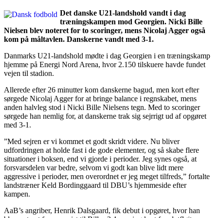
Det danske U21-landshold vandt i dag
træningskampen mod Georgien. Nicki Bille
Nielsen blev noteret for to scoringer, mens Nicolaj Agger også
kom på måltavlen. Danskerne vandt med 3-1.
Danmarks U21-landshold mødte i dag Georgien i en træningskamp
hjemme på Energi Nord Arena, hvor 2.150 tilskuere havde fundet
vejen til stadion.
Allerede efter 26 minutter kom danskerne bagud, men kort efter
sørgede Nicolaj Agger for at bringe balance i regnskabet, mens
anden halvleg stod i Nicki Bille Nielsens tegn. Med to scoringer
sørgede han nemlig for, at danskerne trak sig sejrrigt ud af opgøret
med 3-1.
”Med sejren er vi kommet et godt skridt videre. Nu bliver
udfordringen at holde fast i de gode elementer, og så skabe flere
situationer i boksen, end vi gjorde i perioder. Jeg synes også, at
forsvarsdelen var bedre, selvom vi godt kan blive lidt mere
aggressive i perioder, men overordnet er jeg meget tilfreds,” fortalte
landstræner Keld Bordinggaard til DBU’s hjemmeside efter
kampen.
AaB’s angriber, Henrik Dalsgaard, fik debut i opgøret, hvor han