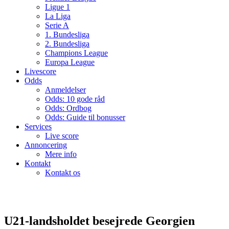
Ligue 1
La Liga
Serie A
1. Bundesliga
2. Bundesliga
Champions League
Europa League
Livescore
Odds
Anmeldelser
Odds: 10 gode råd
Odds: Ordbog
Odds: Guide til bonusser
Services
Live score
Annoncering
Mere info
Kontakt
Kontakt os
U21-landsholdet besejrede Georgien