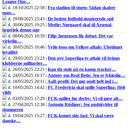
League One…
d. 18/10/2025 22:58 |
Fra stadion til stuen: Sådan skaber
man…
d. 29/08/2025 23:43 |
De bedste fodbold-inspirerede spil
d. 30/06/2025 19:25 |
Medie: Nørgaard skal til Arsenal-
lægetjek denne uge
d. 08/06/2025 10:39 |
Filip Jørgensen fik debut: Det var
virkelig…
d. 30/05/2025 16:46 |
Vejle-boss om Velkov-aftale: Ubetinget
loyalitet
d. 29/05/2025 23:23 |
Den nye Superliga-tv-aftale vil bringe
klubberne milliarder…
d. 26/05/2025 22:21 |
Kan du stole på en kamp tracker…
d. 24/05/2025 16:17 |
Antony om Real Betis: Jeg er lykkelig…
d. 18/05/2025 20:11 |
AaB-profil: Det gør ondt helt ind i…
d. 10/05/2025 14:42 |
FC Fredericia skal spille Superliga: Helt
vildt
d. 03/05/2025 17:29 |
FCK-spiller før derby: Vi vil gøre alt…
d. 27/04/2025 12:38 |
Antonio Rüdiger: Jeg undskylder til
dommeren
d. 19/04/2025 15:27 |
FCK-komet slår fast: Vi skal være
danske…