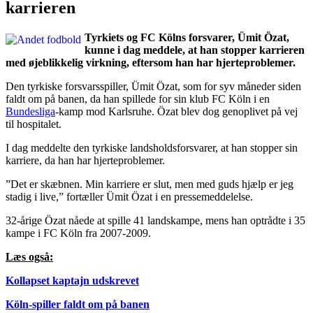
karrieren
Tyrkiets og FC Kölns forsvarer, Ümit Özat,
kunne i dag meddele, at han stopper karrieren
med øjeblikkelig virkning, eftersom han har hjerteproblemer.
Den tyrkiske forsvarsspiller, Ümit Özat, som for syv måneder siden
faldt om på banen, da han spillede for sin klub FC Köln i en
Bundesliga
-kamp mod Karlsruhe. Özat blev dog genoplivet på vej
til hospitalet.
I dag meddelte den tyrkiske landsholdsforsvarer, at han stopper sin
karriere, da han har hjerteproblemer.
”Det er skæbnen. Min karriere er slut, men med guds hjælp er jeg
stadig i live,” fortæller Ümit Özat i en pressemeddelelse.
32-årige Özat nåede at spille 41 landskampe, mens han optrådte i 35
kampe i FC Köln fra 2007-2009.
Læs også:
Kollapset kaptajn udskrevet
Köln-spiller faldt om på banen