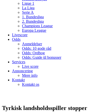
Ligue 1
La Liga
Serie A
1. Bundesliga
2. Bundesliga
Champions League
Europa League
Livescore
Odds
Anmeldelser
Odds: 10 gode råd
Odds: Ordbog
Odds: Guide til bonusser
Services
Live score
Annoncering
Mere info
Kontakt
Kontakt os
Tyrkisk landsholdsspiller stopper