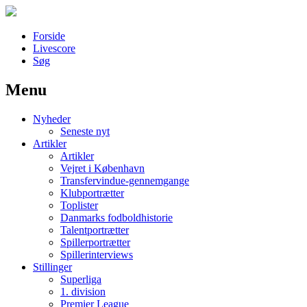
Forside
Livescore
Søg
Menu
Наши партнеры
Nyheder
лучшие займы
Seneste nyt
Artikler
Artikler
Vejret i København
Transfervindue-gennemgange
Klubportrætter
Toplister
Danmarks fodboldhistorie
Talentportrætter
Spillerportrætter
Spillerinterviews
Stillinger
Superliga
1. division
Premier League