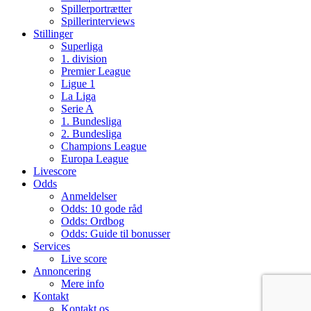
Spillerportrætter
Spillerinterviews
Stillinger
Superliga
1. division
Premier League
Ligue 1
La Liga
Serie A
1. Bundesliga
2. Bundesliga
Champions League
Europa League
Livescore
Odds
Anmeldelser
Odds: 10 gode råd
Odds: Ordbog
Odds: Guide til bonusser
Services
Live score
Annoncering
Mere info
Kontakt
Kontakt os