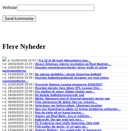
Website
Flere Nyheder
d. 01/06/2026 22:57 |
Fra 32 til 48 hold: Mekanikken bag…
d. 16/03/2026 23:37 |
Álvaro Arbeloas interne revolution og Real Madrids…
d. 13/03/2026 16:43 |
Hvordan sportsbegivenheder driver trafik til online
gamingplatforme
d. 12/03/2026 12:59 |
De største øjeblikke i dansk Superliga-fodbold
d. 19/02/2026 23:55 |
Hvordan fodboldvæddemål bevæger sig mod online
casinoplatforme…
d. 12/02/2026 19:00 |
Oversigt: Nations League-grupperne 2026/2027
d. 29/12/2025 22:22 |
Hvordan danske fans følger EFL League One…
d. 18/10/2025 22:58 |
Fra stadion til stuen: Sådan skaber man…
d. 29/08/2025 23:43 |
De bedste fodbold-inspirerede spil
d. 30/06/2025 19:25 |
Medie: Nørgaard skal til Arsenal-lægetjek denne uge
d. 08/06/2025 10:39 |
Filip Jørgensen fik debut: Det var virkelig…
d. 30/05/2025 16:46 |
Vejle-boss om Velkov-aftale: Ubetinget loyalitet
d. 29/05/2025 23:23 |
Den nye Superliga-tv-aftale vil bringe klubberne milliarder…
d. 26/05/2025 22:21 |
Kan du stole på en kamp tracker…
d. 24/05/2025 16:17 |
Antony om Real Betis: Jeg er lykkelig…
d. 18/05/2025 20:11 |
AaB-profil: Det gør ondt helt ind i…
d. 10/05/2025 14:42 |
FC Fredericia skal spille Superliga: Helt vildt
d. 03/05/2025 17:29 |
FCK-spiller før derby: Vi vil gøre alt…
d. 27/04/2025 12:38 |
Antonio Rüdiger: Jeg undskylder til dommeren