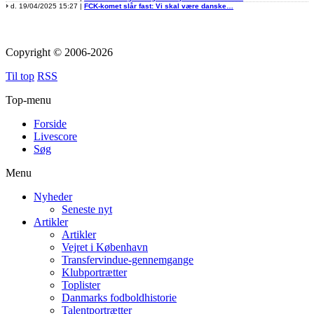
d. 19/04/2025 15:27 |
FCK-komet slår fast: Vi skal være danske…
Copyright © 2006-2026
Til top
RSS
Top-menu
Forside
Livescore
Søg
Menu
Nyheder
Seneste nyt
Artikler
Artikler
Vejret i København
Transfervindue-gennemgange
Klubportrætter
Toplister
Danmarks fodboldhistorie
Talentportrætter