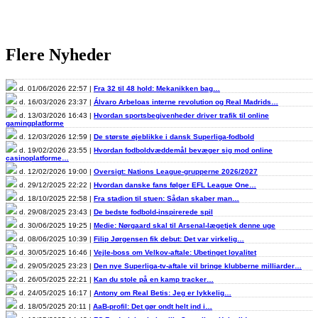
Flere Nyheder
d. 01/06/2026 22:57 |
Fra 32 til 48 hold: Mekanikken bag…
d. 16/03/2026 23:37 |
Álvaro Arbeloas interne revolution og Real Madrids…
d. 13/03/2026 16:43 |
Hvordan sportsbegivenheder driver trafik til online
gamingplatforme
d. 12/03/2026 12:59 |
De største øjeblikke i dansk Superliga-fodbold
d. 19/02/2026 23:55 |
Hvordan fodboldvæddemål bevæger sig mod online
casinoplatforme…
d. 12/02/2026 19:00 |
Oversigt: Nations League-grupperne 2026/2027
d. 29/12/2025 22:22 |
Hvordan danske fans følger EFL League One…
d. 18/10/2025 22:58 |
Fra stadion til stuen: Sådan skaber man…
d. 29/08/2025 23:43 |
De bedste fodbold-inspirerede spil
d. 30/06/2025 19:25 |
Medie: Nørgaard skal til Arsenal-lægetjek denne uge
d. 08/06/2025 10:39 |
Filip Jørgensen fik debut: Det var virkelig…
d. 30/05/2025 16:46 |
Vejle-boss om Velkov-aftale: Ubetinget loyalitet
d. 29/05/2025 23:23 |
Den nye Superliga-tv-aftale vil bringe klubberne milliarder…
d. 26/05/2025 22:21 |
Kan du stole på en kamp tracker…
d. 24/05/2025 16:17 |
Antony om Real Betis: Jeg er lykkelig…
d. 18/05/2025 20:11 |
AaB-profil: Det gør ondt helt ind i…