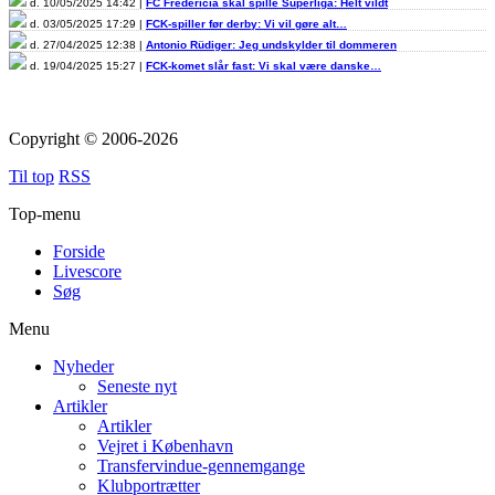
d. 10/05/2025 14:42 |
FC Fredericia skal spille Superliga: Helt vildt
d. 03/05/2025 17:29 |
FCK-spiller før derby: Vi vil gøre alt…
d. 27/04/2025 12:38 |
Antonio Rüdiger: Jeg undskylder til dommeren
d. 19/04/2025 15:27 |
FCK-komet slår fast: Vi skal være danske…
Copyright © 2006-2026
Til top
RSS
Top-menu
Forside
Livescore
Søg
Menu
Nyheder
Seneste nyt
Artikler
Artikler
Vejret i København
Transfervindue-gennemgange
Klubportrætter