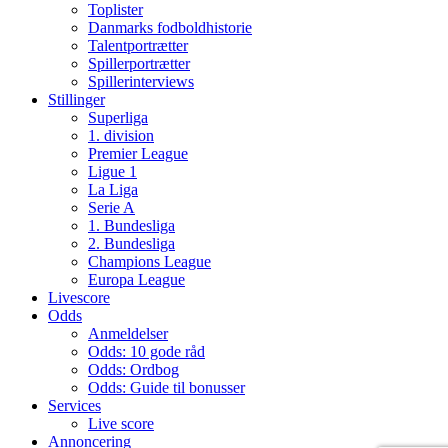
Toplister
Danmarks fodboldhistorie
Talentportrætter
Spillerportrætter
Spillerinterviews
Stillinger
Superliga
1. division
Premier League
Ligue 1
La Liga
Serie A
1. Bundesliga
2. Bundesliga
Champions League
Europa League
Livescore
Odds
Anmeldelser
Odds: 10 gode råd
Odds: Ordbog
Odds: Guide til bonusser
Services
Live score
Annoncering