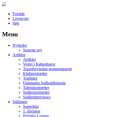
Forside
Livescore
Søg
Menu
Наши партнеры
Nyheder
лучшие займы
Seneste nyt
Artikler
Artikler
Vejret i København
Transfervindue-gennemgange
Klubportrætter
Toplister
Danmarks fodboldhistorie
Talentportrætter
Spillerportrætter
Spillerinterviews
Stillinger
Superliga
1. division
Premier League