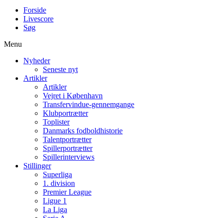
Forside
Livescore
Søg
Menu
Nyheder
Seneste nyt
Artikler
Artikler
Vejret i København
Transfervindue-gennemgange
Klubportrætter
Toplister
Danmarks fodboldhistorie
Talentportrætter
Spillerportrætter
Spillerinterviews
Stillinger
Superliga
1. division
Premier League
Ligue 1
La Liga