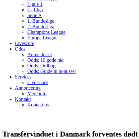
Ligue 1
La Liga
Serie A
1. Bundesliga
2. Bundesliga
Champions League
Europa League
Livescore
Odds
Anmeldelser
Odds: 10 gode råd
Odds: Ordbog
Odds: Guide til bonusser
Services
Live score
Annoncering
Mere info
Kontakt
Kontakt os
Transfervinduet i Danmark forventes dødt