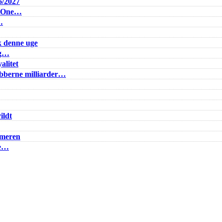
6/2027
e One…
…
k denne uge
ig…
alitet
lubberne milliarder…
ildt
mmeren
ke…