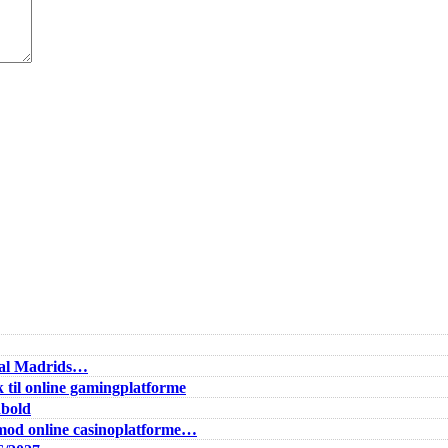
Real Madrids…
 til online gamingplatforme
dbold
od online casinoplatforme…