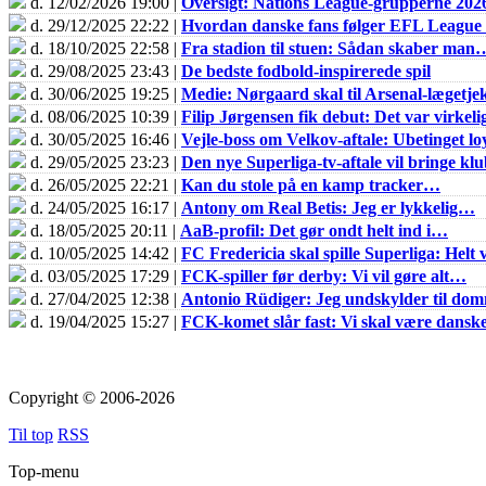
d. 12/02/2026 19:00 |
Oversigt: Nations League-grupperne 202
d. 29/12/2025 22:22 |
Hvordan danske fans følger EFL Leagu
d. 18/10/2025 22:58 |
Fra stadion til stuen: Sådan skaber man
d. 29/08/2025 23:43 |
De bedste fodbold-inspirerede spil
d. 30/06/2025 19:25 |
Medie: Nørgaard skal til Arsenal-lægetje
d. 08/06/2025 10:39 |
Filip Jørgensen fik debut: Det var virkel
d. 30/05/2025 16:46 |
Vejle-boss om Velkov-aftale: Ubetinget loy
d. 29/05/2025 23:23 |
Den nye Superliga-tv-aftale vil bringe k
d. 26/05/2025 22:21 |
Kan du stole på en kamp tracker…
d. 24/05/2025 16:17 |
Antony om Real Betis: Jeg er lykkelig…
d. 18/05/2025 20:11 |
AaB-profil: Det gør ondt helt ind i…
d. 10/05/2025 14:42 |
FC Fredericia skal spille Superliga: Helt v
d. 03/05/2025 17:29 |
FCK-spiller før derby: Vi vil gøre alt…
d. 27/04/2025 12:38 |
Antonio Rüdiger: Jeg undskylder til do
d. 19/04/2025 15:27 |
FCK-komet slår fast: Vi skal være dans
Copyright © 2006-2026
Til top
RSS
Top-menu