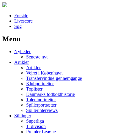
Forside
Livescore
Søg
Menu
Наши партнеры
Nyheder
лучшие займы
Seneste nyt
Artikler
Artikler
Vejret i København
Transfervindue-gennemgange
Klubportrætter
Toplister
Danmarks fodboldhistorie
Talentportrætter
Spillerportrætter
Spillerinterviews
Stillinger
Superliga
1. division
Premier League