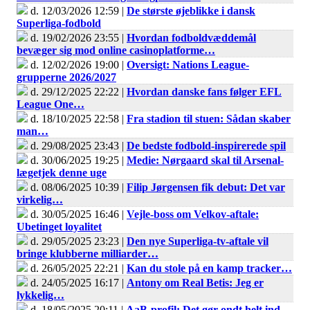
d. 12/03/2026 12:59 |
De største øjeblikke i dansk
Superliga-fodbold
d. 19/02/2026 23:55 |
Hvordan fodboldvæddemål
bevæger sig mod online casinoplatforme…
d. 12/02/2026 19:00 |
Oversigt: Nations League-
grupperne 2026/2027
d. 29/12/2025 22:22 |
Hvordan danske fans følger EFL
League One…
d. 18/10/2025 22:58 |
Fra stadion til stuen: Sådan skaber
man…
d. 29/08/2025 23:43 |
De bedste fodbold-inspirerede spil
d. 30/06/2025 19:25 |
Medie: Nørgaard skal til Arsenal-
lægetjek denne uge
d. 08/06/2025 10:39 |
Filip Jørgensen fik debut: Det var
virkelig…
d. 30/05/2025 16:46 |
Vejle-boss om Velkov-aftale:
Ubetinget loyalitet
d. 29/05/2025 23:23 |
Den nye Superliga-tv-aftale vil
bringe klubberne milliarder…
d. 26/05/2025 22:21 |
Kan du stole på en kamp tracker…
d. 24/05/2025 16:17 |
Antony om Real Betis: Jeg er
lykkelig…
d. 18/05/2025 20:11 |
AaB-profil: Det gør ondt helt ind