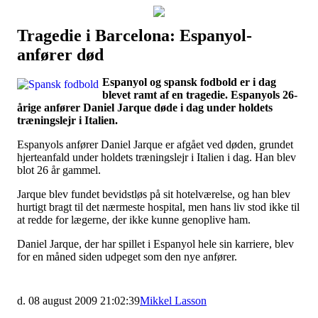
Tragedie i Barcelona: Espanyol-
Наши партнеры
anfører død
лучшие займы
Espanyol og spansk fodbold er i dag
blevet ramt af en tragedie. Espanyols 26-
årige anfører Daniel Jarque døde i dag under holdets
træningslejr i Italien.
Espanyols anfører Daniel Jarque er afgået ved døden, grundet
hjerteanfald under holdets træningslejr i Italien i dag. Han blev
blot 26 år gammel.
Jarque blev fundet bevidstløs på sit hotelværelse, og han blev
hurtigt bragt til det nærmeste hospital, men hans liv stod ikke til
at redde for lægerne, der ikke kunne genoplive ham.
Daniel Jarque, der har spillet i Espanyol hele sin karriere, blev
for en måned siden udpeget som den nye anfører.
d. 08 august 2009 21:02:39
Mikkel Lasson