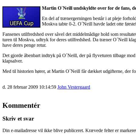
Martin O´Neill undskyldte over for de fans, d
En del af trænergerningen består i at pleje forh
Moskva tabte 0-2. O´Neill havde ladet otte første
Fansenes utilfredshed over såvel det middelmådige hold som resultatet 
turen til Moskva, udtryk for deres utilfredshed. Da træner O´Neill
have deres penge retur.
Det gjorde åbenbart indtryk på O´Neill, der på flyveturen tilbage mo
klapsalver.
Med til historien hører, at Martin O´Neill får dækket udgifterne, de
d. 28 februar 2009 10:14:59
John Vestergaard
Kommentér
Skriv et svar
Din e-mailadresse vil ikke blive publiceret.
Krævede felter er marker