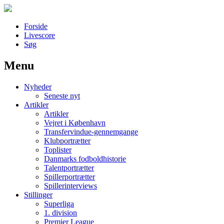
Forside
Livescore
Søg
Menu
Наши партнеры
Nyheder
лучшие займы
Seneste nyt
Artikler
Artikler
Vejret i København
Transfervindue-gennemgange
Klubportrætter
Toplister
Danmarks fodboldhistorie
Talentportrætter
Spillerportrætter
Spillerinterviews
Stillinger
Superliga
1. division
Premier League