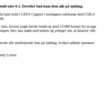
 hold tabe 0-2. Derefter bød ham dem alle på middag.
sande, da hans hold i UEFA Cuppen i torsdagens udekamp mod CSKA
ld.
0 fans, hvoraf nogle havde betalt op mod 15.000 kroner for at tage
ampen, blev han mødt med buhen og ytringer om, at fansene ville
erede alle medrejsende fans på middag, hvilket udløste spontane
andy Lerner.