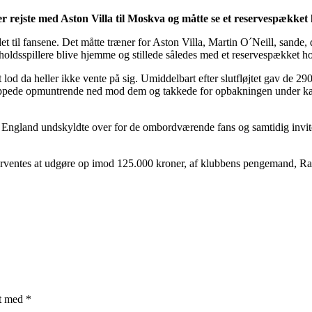
er rejste med Aston Villa til Moskva og måtte se et reservespækket
oldet til fansene. Det måtte træner for Aston Villa, Martin O´Neill, 
holdsspillere blive hjemme og stillede således med et reservespækket ho
lod da heller ikke vente på sig. Umiddelbart efter slutfløjtet gav de 29
 klappede opmuntrende ned mod dem og takkede for opbakningen under k
d England undskyldte over for de ombordværende fans og samtidig invit
r forventes at udgøre op imod 125.000 kroner, af klubbens pengemand, R
et med
*