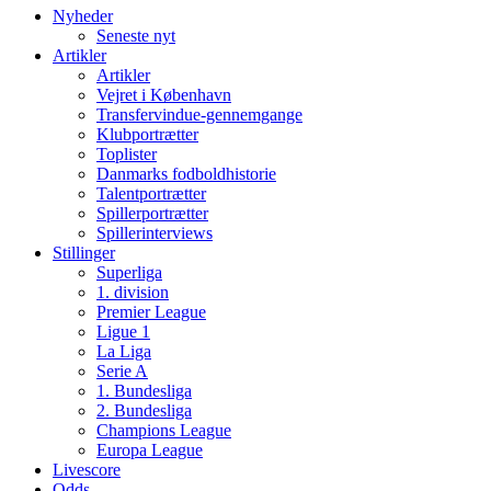
Nyheder
Seneste nyt
Artikler
Artikler
Vejret i København
Transfervindue-gennemgange
Klubportrætter
Toplister
Danmarks fodboldhistorie
Talentportrætter
Spillerportrætter
Spillerinterviews
Stillinger
Superliga
1. division
Premier League
Ligue 1
La Liga
Serie A
1. Bundesliga
2. Bundesliga
Champions League
Europa League
Livescore
Odds