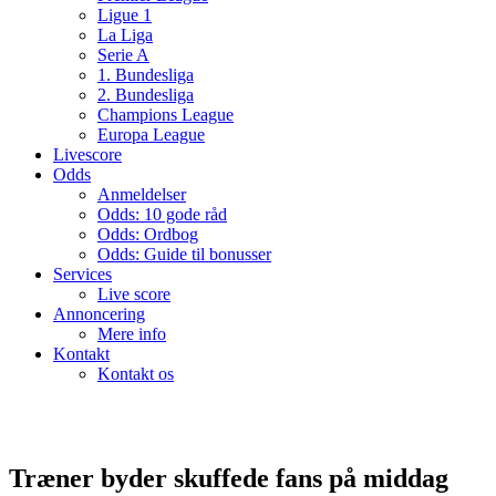
Ligue 1
La Liga
Serie A
1. Bundesliga
2. Bundesliga
Champions League
Europa League
Livescore
Odds
Anmeldelser
Odds: 10 gode råd
Odds: Ordbog
Odds: Guide til bonusser
Services
Live score
Annoncering
Mere info
Kontakt
Kontakt os
Træner byder skuffede fans på middag