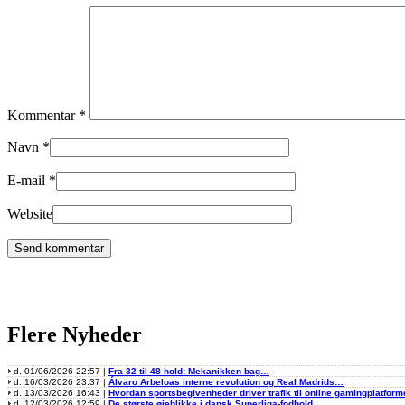
Kommentar
*
Navn
*
E-mail
*
Website
Flere Nyheder
d. 01/06/2026 22:57 |
Fra 32 til 48 hold: Mekanikken bag…
d. 16/03/2026 23:37 |
Álvaro Arbeloas interne revolution og Real Madrids…
d. 13/03/2026 16:43 |
Hvordan sportsbegivenheder driver trafik til online gamingplatform
d. 12/03/2026 12:59 |
De største øjeblikke i dansk Superliga-fodbold