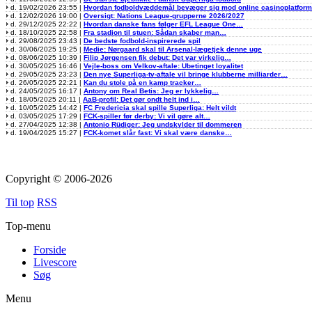
d. 19/02/2026 23:55 |
Hvordan fodboldvæddemål bevæger sig mod online casinoplatfor
d. 12/02/2026 19:00 |
Oversigt: Nations League-grupperne 2026/2027
d. 29/12/2025 22:22 |
Hvordan danske fans følger EFL League One…
d. 18/10/2025 22:58 |
Fra stadion til stuen: Sådan skaber man…
d. 29/08/2025 23:43 |
De bedste fodbold-inspirerede spil
d. 30/06/2025 19:25 |
Medie: Nørgaard skal til Arsenal-lægetjek denne uge
d. 08/06/2025 10:39 |
Filip Jørgensen fik debut: Det var virkelig…
d. 30/05/2025 16:46 |
Vejle-boss om Velkov-aftale: Ubetinget loyalitet
d. 29/05/2025 23:23 |
Den nye Superliga-tv-aftale vil bringe klubberne milliarder…
d. 26/05/2025 22:21 |
Kan du stole på en kamp tracker…
d. 24/05/2025 16:17 |
Antony om Real Betis: Jeg er lykkelig…
d. 18/05/2025 20:11 |
AaB-profil: Det gør ondt helt ind i…
d. 10/05/2025 14:42 |
FC Fredericia skal spille Superliga: Helt vildt
d. 03/05/2025 17:29 |
FCK-spiller før derby: Vi vil gøre alt…
d. 27/04/2025 12:38 |
Antonio Rüdiger: Jeg undskylder til dommeren
d. 19/04/2025 15:27 |
FCK-komet slår fast: Vi skal være danske…
Copyright © 2006-2026
Til top
RSS
Top-menu
Forside
Livescore
Søg
Menu