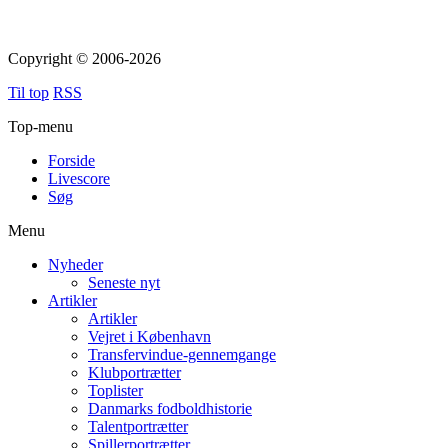
Copyright © 2006-2026
Til top
RSS
Top-menu
Forside
Livescore
Søg
Menu
Nyheder
Seneste nyt
Artikler
Artikler
Vejret i København
Transfervindue-gennemgange
Klubportrætter
Toplister
Danmarks fodboldhistorie
Talentportrætter
Spillerportrætter