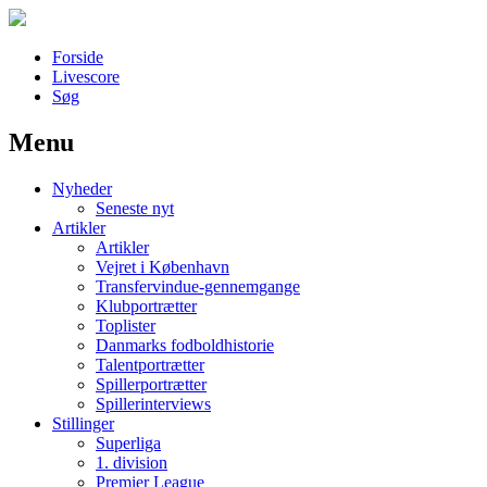
Forside
Livescore
Søg
Menu
Наши партнеры
Nyheder
лучшие займы
Seneste nyt
Artikler
Artikler
Vejret i København
Transfervindue-gennemgange
Klubportrætter
Toplister
Danmarks fodboldhistorie
Talentportrætter
Spillerportrætter
Spillerinterviews
Stillinger
Superliga
1. division
Premier League