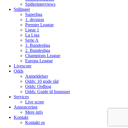
Spillerinterviews
Stillinger
Superliga
1. division
Premier League
Ligue 1
La Liga
Serie A
1. Bundesliga
2. Bundesliga
Champions League
Europa League
Livescore
Odds
Anmeldelser
Odds: 10 gode råd
Odds: Ordbog
Odds: Guide til bonusser
Services
Live score
Annoncering
Mere info
Kontakt
Kontakt os