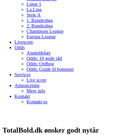
Ligue 1
La Liga
Serie A
1. Bundesliga
2. Bundesliga
Champions League
Europa League
Livescore
Odds
Anmeldelser
Odds: 10 gode råd
Odds: Ordbog
Odds: Guide til bonusser
Services
Live score
Annoncering
Mere info
Kontakt
Kontakt os
TotalBold.dk ønsker godt nytår