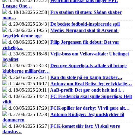
d. 29/12/2025 22:22 |
Hvordan danske fans følger EFL
League One…
d. 18/10/2025 22:58 |
Fra stadion til stuen: Sådan skaber
man…
d. 29/08/2025 23:43 |
De bedste fodbold-inspirerede spil
d. 30/06/2025 19:25 |
Medie: Nørgaard skal til Arsenal-
lægetjek denne uge
d. 08/06/2025 10:39 |
Filip Jørgensen fik debut: Det var
virkelig…
d. 30/05/2025 16:46 |
Vejle-boss om Velkov-aftale: Ubetinget
loyalitet
d. 29/05/2025 23:23 |
Den nye Superliga-tv-aftale vil bringe
klubberne milliarder…
d. 26/05/2025 22:21 |
Kan du stole på en kamp tracker…
d. 24/05/2025 16:17 |
Antony om Real Betis: Jeg er lykkelig…
d. 18/05/2025 20:11 |
AaB-profil: Det gør ondt helt ind i…
d. 10/05/2025 14:42 |
FC Fredericia skal spille Superliga: Helt
vildt
d. 03/05/2025 17:29 |
FCK-spiller før derby: Vi vil gøre alt…
d. 27/04/2025 12:38 |
Antonio Rüdiger: Jeg undskylder til
dommeren
d. 19/04/2025 15:27 |
FCK-komet slår fast: Vi skal være
danske…