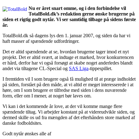
Nu er året snart omme, og i den forbindelse vil
TotalBold.dk’s redaktion gerne ønske brugerne på
siden et rigtig godt nytår. Vi ser samtidig tilbage på sidens første
år.
TotalBold.dk så dagens lys den 1. januar 2007, og siden da har vi
haft masser af spændende udfordringer.
Det er altid spændende at se, hvordan brugerne tager imod et nyt
projekt. Det er altid svært, at indtage et marked, hvor konkurrencen
er hård, derfor har vi også forsøgt at skabe noget anderledes blandt
andet via tiltagene CL-Special og
SAS Liga
-tippespillet.
I fremtiden vil I som brugere også få mulighed til at præge indholdet
på siden, forstået på den måde, at vi altid er meget interesserede i at
høre, om I som brugere er tilfredse med siden i dens nuværende
form, eller om I mener, at noget bør laves om.
Vi kan i det kommende år love, at der vil komme mange flere
spændende tiltag. Vi arbejder konstant på at videreudvikle siden, og
dermed skille os ud fra mængden af det efterhånden store marked af
danske fodboldsites.
Godt nytår ønskes alle af