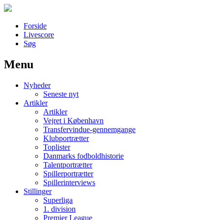
Forside
Livescore
Søg
Menu
Наши партнеры
Nyheder
лучшие займы
Seneste nyt
Artikler
Artikler
Vejret i København
Transfervindue-gennemgange
Klubportrætter
Toplister
Danmarks fodboldhistorie
Talentportrætter
Spillerportrætter
Spillerinterviews
Stillinger
Superliga
1. division
Premier League