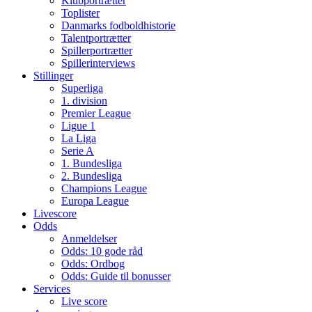
Klubportrætter
Toplister
Danmarks fodboldhistorie
Talentportrætter
Spillerportrætter
Spillerinterviews
Stillinger
Superliga
1. division
Premier League
Ligue 1
La Liga
Serie A
1. Bundesliga
2. Bundesliga
Champions League
Europa League
Livescore
Odds
Anmeldelser
Odds: 10 gode råd
Odds: Ordbog
Odds: Guide til bonusser
Services
Live score