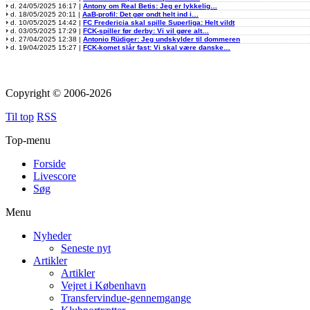
d. 24/05/2025 16:17 |
Antony om Real Betis: Jeg er lykkelig…
d. 18/05/2025 20:11 |
AaB-profil: Det gør ondt helt ind i…
d. 10/05/2025 14:42 |
FC Fredericia skal spille Superliga: Helt vildt
d. 03/05/2025 17:29 |
FCK-spiller før derby: Vi vil gøre alt…
d. 27/04/2025 12:38 |
Antonio Rüdiger: Jeg undskylder til dommeren
d. 19/04/2025 15:27 |
FCK-komet slår fast: Vi skal være danske…
Copyright © 2006-2026
Til top
RSS
Top-menu
Forside
Livescore
Søg
Menu
Nyheder
Seneste nyt
Artikler
Artikler
Vejret i København
Transfervindue-gennemgange