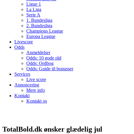
Ligue 1
La Liga
Serie A
1. Bundesliga
2. Bundesliga
Champions League
Europa League
Livescore
Odds
Anmeldelser
Odds: 10 gode råd
Odds: Ordbog
Odds: Guide til bonusser
Services
Live score
Annoncering
Mere info
Kontakt
Kontakt os
TotalBold.dk ønsker glædelig jul