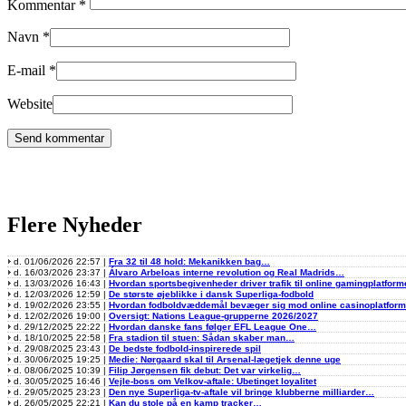
Kommentar
*
Navn
*
E-mail
*
Website
Flere Nyheder
d. 01/06/2026 22:57 |
Fra 32 til 48 hold: Mekanikken bag…
d. 16/03/2026 23:37 |
Álvaro Arbeloas interne revolution og Real Madrids…
d. 13/03/2026 16:43 |
Hvordan sportsbegivenheder driver trafik til online gamingplatform
d. 12/03/2026 12:59 |
De største øjeblikke i dansk Superliga-fodbold
d. 19/02/2026 23:55 |
Hvordan fodboldvæddemål bevæger sig mod online casinoplatfor
d. 12/02/2026 19:00 |
Oversigt: Nations League-grupperne 2026/2027
d. 29/12/2025 22:22 |
Hvordan danske fans følger EFL League One…
d. 18/10/2025 22:58 |
Fra stadion til stuen: Sådan skaber man…
d. 29/08/2025 23:43 |
De bedste fodbold-inspirerede spil
d. 30/06/2025 19:25 |
Medie: Nørgaard skal til Arsenal-lægetjek denne uge
d. 08/06/2025 10:39 |
Filip Jørgensen fik debut: Det var virkelig…
d. 30/05/2025 16:46 |
Vejle-boss om Velkov-aftale: Ubetinget loyalitet
d. 29/05/2025 23:23 |
Den nye Superliga-tv-aftale vil bringe klubberne milliarder…
d. 26/05/2025 22:21 |
Kan du stole på en kamp tracker…