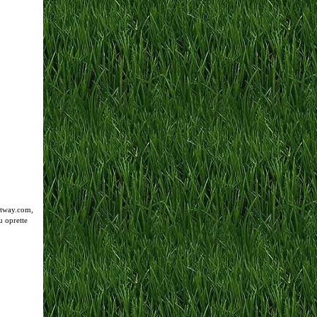
etway.com,
u oprette