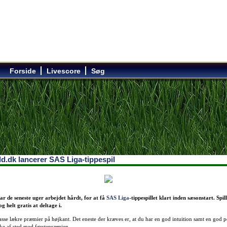
Forside
Livescore
Søg
ld.dk lancerer SAS Liga-tippespil
ar de seneste uger arbejdet hårdt, for at få
SAS Liga
-tippespillet klart inden sæsonstart. Spill
g helt gratis at deltage i.
asse lækre præmier på højkant. Det eneste der kræves er, at du har en god intuition samt en god p
ikke af sted med førstepræmien.