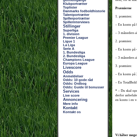
gennemgange
Klubportrætter
Toplister
Præmierne
Danmarks fodboldhistorie
Talentportrætter
1. præmien:
Spillerportrætter
Spillerinterviews
– En konto på 
Stillinger
Superliga
– 3 måneders a
1. division
Premier League
2. præmien:
Ligue 1
La Liga
Serie A
– En konto på 
1. Bundesliga
2. Bundesliga
– 3 måneders a
Champions League
Europa League
3. præmien:
Livescore
Odds
– En konto på 
Anmeldelser
Odds: 10 gode råd
– En TotalBold.
Odds: Ordbog
Odds: Guide til bonusser
* – Du skal op
Services
derfor anbefaler
Live score
Annoncering
en konto i en v
Mere info
Kontakt
Kontakt os
Vi håber meget