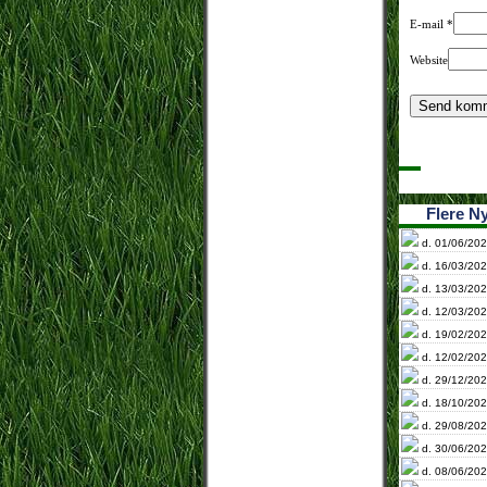
E-mail
*
Website
Flere N
d. 01/06/202
d. 16/03/202
d. 13/03/202
d. 12/03/202
d. 19/02/202
d. 12/02/202
d. 29/12/202
d. 18/10/202
d. 29/08/202
d. 30/06/202
d. 08/06/202