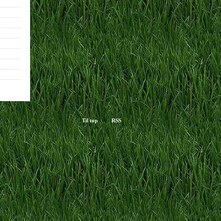
Til top
RSS