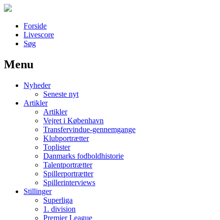
Forside
Livescore
Søg
Menu
Наши партнеры
Nyheder
лучшие займы
Seneste nyt
Artikler
Artikler
Vejret i København
Transfervindue-gennemgange
Klubportrætter
Toplister
Danmarks fodboldhistorie
Talentportrætter
Spillerportrætter
Spillerinterviews
Stillinger
Superliga
1. division
Premier League