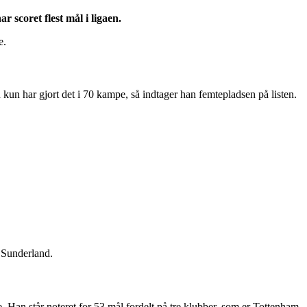
r scoret flest mål i ligaen.
e.
un har gjort det i 70 kampe, så indtager han femtepladsen på listen.
.
 Sunderland.
. Han står noteret for 53 mål fordelt på tre klubber, som er Tottenham