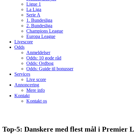
Ligue 1
La Liga
Serie A
1. Bundesliga
2. Bundesliga
Champions League
Europa League
Livescore
Odds
Anmeldelser
Odds: 10 gode råd
Odds: Ordbog
Odds: Guide til bonusser
Services
Live score
Annoncering
Mere info
Kontakt
Kontakt os
Top-5: Danskere med flest mål i Premier 