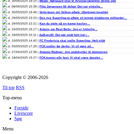
d. 30/06/2025 19:25 |
Medie: Nørgaard skal til Arsenal-lægetjek denne uge
d. 08/06/2025 10:39 |
Filip Jørgensen fik debut: Det var virkelig…
d. 30/05/2025 16:46 |
Vejle-boss om Velkov-aftale: Ubetinget loyalitet
d. 29/05/2025 23:23 |
Den nye Superliga-tv-aftale vil bringe klubberne milliarder…
d. 26/05/2025 22:21 |
Kan du stole på en kamp tracker…
d. 24/05/2025 16:17 |
Antony om Real Betis: Jeg er lykkelig…
d. 18/05/2025 20:11 |
AaB-profil: Det gør ondt helt ind i…
d. 10/05/2025 14:42 |
FC Fredericia skal spille Superliga: Helt vildt
d. 03/05/2025 17:29 |
FCK-spiller før derby: Vi vil gøre alt…
d. 27/04/2025 12:38 |
Antonio Rüdiger: Jeg undskylder til dommeren
d. 19/04/2025 15:27 |
FCK-komet slår fast: Vi skal være danske…
Copyright © 2006-2026
Til top
RSS
Top-menu
Forside
Livescore
Søg
Menu