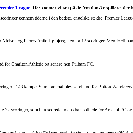
Premier League
. Her zoomer vi tæt på de fem danske spillere, der ha
st scoringer gennem tiderne i den bedste, engelske række, Premier Leagu
Nielsen og Pierre-Emile Højbjerg, nemlig 12 scoringer. Men fordi han k
ind for Charlton Athletic og senere hen Fulham FC.
coringer i 143 kampe. Samtlige mål blev sendt ind for Bolton Wanderers
ne 32 scoringer, som han scorede, mens han spillede for Arsenal FC og
remier League, så har Eriksen også vist sig at være den mest målfarlige