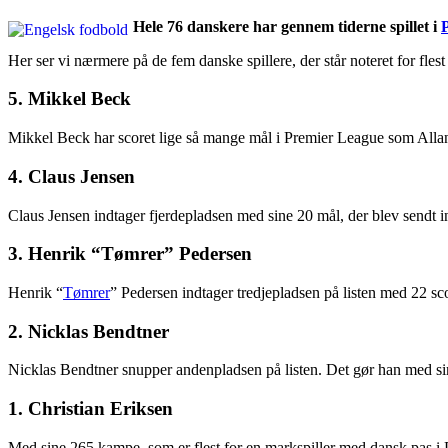
Hele 76 danskere har gennem tiderne spillet i
Her ser vi nærmere på de fem danske spillere, der står noteret for fle
5. Mikkel Beck
Mikkel Beck har scoret lige så mange mål i Premier League som Allan 
4. Claus Jensen
Claus Jensen indtager fjerdepladsen med sine 20 mål, der blev sendt 
3. Henrik “Tømrer” Pedersen
Henrik “
Tømrer
” Pedersen indtager tredjepladsen på listen med 22 s
2. Nicklas Bendtner
Nicklas Bendtner snupper andenpladsen på listen. Det gør han med si
1. Christian Eriksen
Med sine 265 kampe, som er flest for en markspiller med dansk pas i P