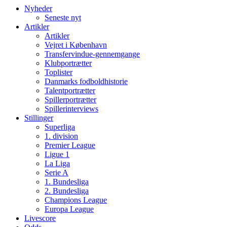
Nyheder
Seneste nyt
Artikler
Artikler
Vejret i København
Transfervindue-gennemgange
Klubportrætter
Toplister
Danmarks fodboldhistorie
Talentportrætter
Spillerportrætter
Spillerinterviews
Stillinger
Superliga
1. division
Premier League
Ligue 1
La Liga
Serie A
1. Bundesliga
2. Bundesliga
Champions League
Europa League
Livescore