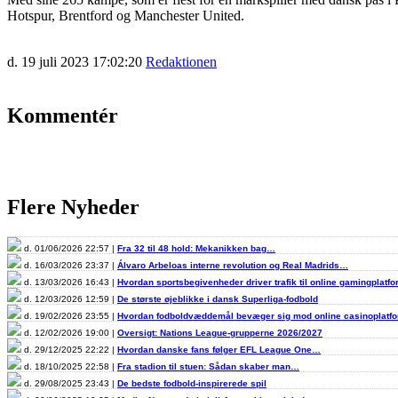
Hotspur, Brentford og Manchester United.
d. 19 juli 2023 17:02:20
Redaktionen
Kommentér
Flere Nyheder
d. 01/06/2026 22:57 |
Fra 32 til 48 hold: Mekanikken bag…
d. 16/03/2026 23:37 |
Álvaro Arbeloas interne revolution og Real Madrids…
d. 13/03/2026 16:43 |
Hvordan sportsbegivenheder driver trafik til online gamingplatf
d. 12/03/2026 12:59 |
De største øjeblikke i dansk Superliga-fodbold
d. 19/02/2026 23:55 |
Hvordan fodboldvæddemål bevæger sig mod online casinoplat
d. 12/02/2026 19:00 |
Oversigt: Nations League-grupperne 2026/2027
d. 29/12/2025 22:22 |
Hvordan danske fans følger EFL League One…
d. 18/10/2025 22:58 |
Fra stadion til stuen: Sådan skaber man…
d. 29/08/2025 23:43 |
De bedste fodbold-inspirerede spil