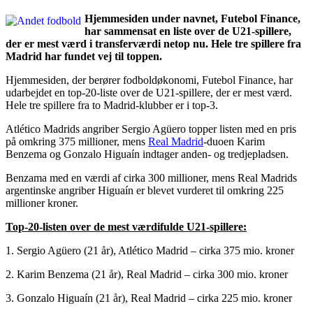
Hjemmesiden under navnet, Futebol Finance,
har sammensat en liste over de U21-spillere,
der er mest værd i transferværdi netop nu. Hele tre spillere fra
Madrid har fundet vej til toppen.
Hjemmesiden, der berører fodboldøkonomi, Futebol Finance, har
udarbejdet en top-20-liste over de U21-spillere, der er mest værd.
Hele tre spillere fra to Madrid-klubber er i top-3.
Atlético Madrids angriber Sergio Agüero topper listen med en pris
på omkring 375 millioner, mens
Real Madrid
-duoen Karim
Benzema og Gonzalo Higuaín indtager anden- og tredjepladsen.
Benzama med en værdi af cirka 300 millioner, mens Real Madrids
argentinske angriber Higuaín er blevet vurderet til omkring 225
millioner kroner.
Top-20-listen over de mest værdifulde U21-spillere:
1. Sergio Agüero (21 år), Atlético Madrid – cirka 375 mio. kroner
2. Karim Benzema (21 år), Real Madrid – cirka 300 mio. kroner
3. Gonzalo Higuaín (21 år), Real Madrid – cirka 225 mio. kroner