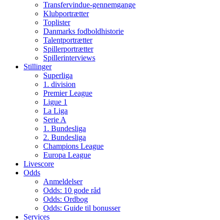
Transfervindue-gennemgange
Klubportrætter
Toplister
Danmarks fodboldhistorie
Talentportrætter
Spillerportrætter
Spillerinterviews
Stillinger
Superliga
1. division
Premier League
Ligue 1
La Liga
Serie A
1. Bundesliga
2. Bundesliga
Champions League
Europa League
Livescore
Odds
Anmeldelser
Odds: 10 gode råd
Odds: Ordbog
Odds: Guide til bonusser
Services