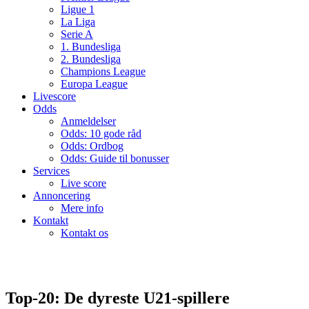
Ligue 1
La Liga
Serie A
1. Bundesliga
2. Bundesliga
Champions League
Europa League
Livescore
Odds
Anmeldelser
Odds: 10 gode råd
Odds: Ordbog
Odds: Guide til bonusser
Services
Live score
Annoncering
Mere info
Kontakt
Kontakt os
Top-20: De dyreste U21-spillere