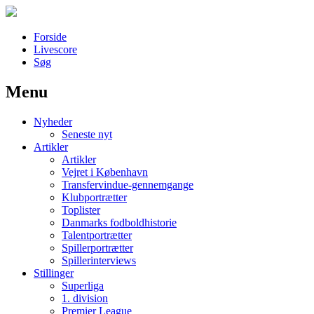
Forside
Livescore
Søg
Menu
Наши партнеры
Nyheder
лучшие займы
Seneste nyt
Artikler
Artikler
Vejret i København
Transfervindue-gennemgange
Klubportrætter
Toplister
Danmarks fodboldhistorie
Talentportrætter
Spillerportrætter
Spillerinterviews
Stillinger
Superliga
1. division
Premier League