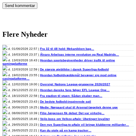
Flere Nyheder
d. 01/06/2026 22:57 |
Fra 32 til 48 hold: Mekanikken bag…
d. 16/03/2026 23:37 |
Álvaro Arbeloas interne revolution og Real Madrids…
d. 13/03/2026 16:43 |
Hvordan sportsbegivenheder driver trafik til online
gamingplatforme
d. 12/03/2026 12:59 |
De største øjeblikke i dansk Superliga-fodbold
d. 19/02/2026 23:55 |
Hvordan fodboldvæddemål bevæger sig mod online
casinoplatforme…
d. 12/02/2026 19:00 |
Oversigt: Nations League-grupperne 2026/2027
d. 29/12/2025 22:22 |
Hvordan danske fans følger EFL League One…
d. 18/10/2025 22:58 |
Fra stadion til stuen: Sådan skaber man…
d. 29/08/2025 23:43 |
De bedste fodbold-inspirerede spil
d. 30/06/2025 19:25 |
Medie: Nørgaard skal til Arsenal-lægetjek denne uge
d. 08/06/2025 10:39 |
Filip Jørgensen fik debut: Det var virkelig…
d. 30/05/2025 16:46 |
Vejle-boss om Velkov-aftale: Ubetinget loyalitet
d. 29/05/2025 23:23 |
Den nye Superliga-tv-aftale vil bringe klubberne milliarder…
d. 26/05/2025 22:21 |
Kan du stole på en kamp tracker…