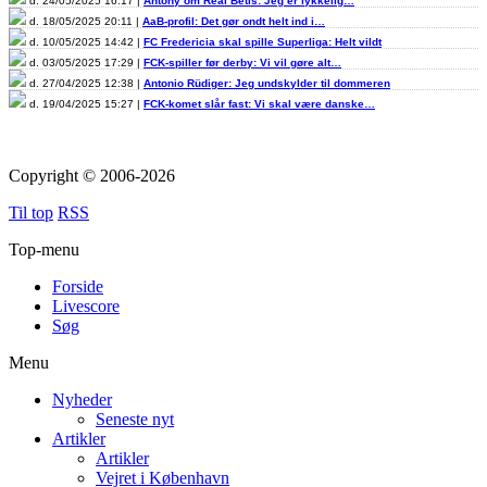
d. 24/05/2025 16:17 |
Antony om Real Betis: Jeg er lykkelig…
d. 18/05/2025 20:11 |
AaB-profil: Det gør ondt helt ind i…
d. 10/05/2025 14:42 |
FC Fredericia skal spille Superliga: Helt vildt
d. 03/05/2025 17:29 |
FCK-spiller før derby: Vi vil gøre alt…
d. 27/04/2025 12:38 |
Antonio Rüdiger: Jeg undskylder til dommeren
d. 19/04/2025 15:27 |
FCK-komet slår fast: Vi skal være danske…
Copyright © 2006-2026
Til top
RSS
Top-menu
Forside
Livescore
Søg
Menu
Nyheder
Seneste nyt
Artikler
Artikler
Vejret i København