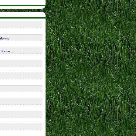
atforme
atforme…