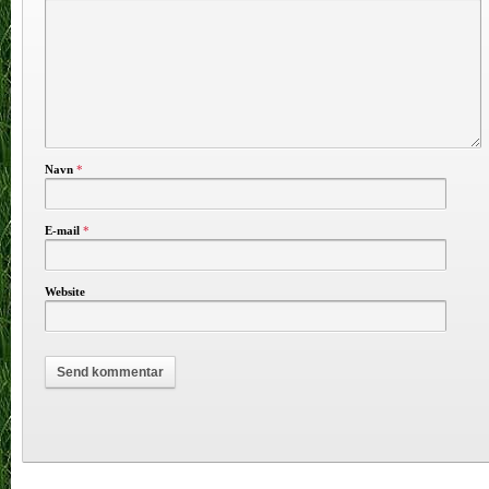
Navn
*
E-mail
*
Website