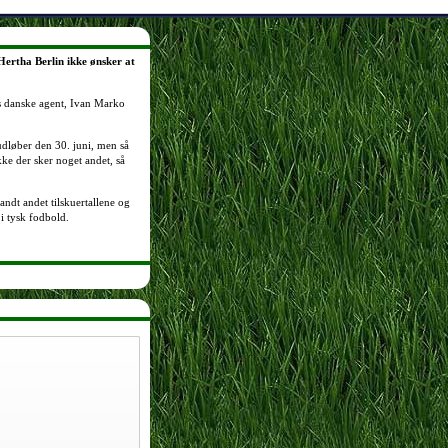
Hertha Berlin ikke ønsker at
ns danske agent, Ivan Marko
 udløber den 30. juni, men så
kke der sker noget andet, så
andt andet tilskuertallene og
 i tysk fodbold.