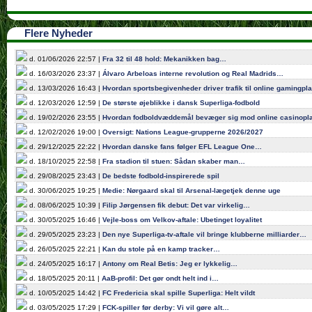
Flere Nyheder
d. 01/06/2026 22:57 |
Fra 32 til 48 hold: Mekanikken bag…
d. 16/03/2026 23:37 |
Álvaro Arbeloas interne revolution og Real Madrids…
d. 13/03/2026 16:43 |
Hvordan sportsbegivenheder driver trafik til online gamingpl
d. 12/03/2026 12:59 |
De største øjeblikke i dansk Superliga-fodbold
d. 19/02/2026 23:55 |
Hvordan fodboldvæddemål bevæger sig mod online casinopl
d. 12/02/2026 19:00 |
Oversigt: Nations League-grupperne 2026/2027
d. 29/12/2025 22:22 |
Hvordan danske fans følger EFL League One…
d. 18/10/2025 22:58 |
Fra stadion til stuen: Sådan skaber man…
d. 29/08/2025 23:43 |
De bedste fodbold-inspirerede spil
d. 30/06/2025 19:25 |
Medie: Nørgaard skal til Arsenal-lægetjek denne uge
d. 08/06/2025 10:39 |
Filip Jørgensen fik debut: Det var virkelig…
d. 30/05/2025 16:46 |
Vejle-boss om Velkov-aftale: Ubetinget loyalitet
d. 29/05/2025 23:23 |
Den nye Superliga-tv-aftale vil bringe klubberne milliarder…
d. 26/05/2025 22:21 |
Kan du stole på en kamp tracker…
d. 24/05/2025 16:17 |
Antony om Real Betis: Jeg er lykkelig…
d. 18/05/2025 20:11 |
AaB-profil: Det gør ondt helt ind i…
d. 10/05/2025 14:42 |
FC Fredericia skal spille Superliga: Helt vildt
d. 03/05/2025 17:29 |
FCK-spiller før derby: Vi vil gøre alt…