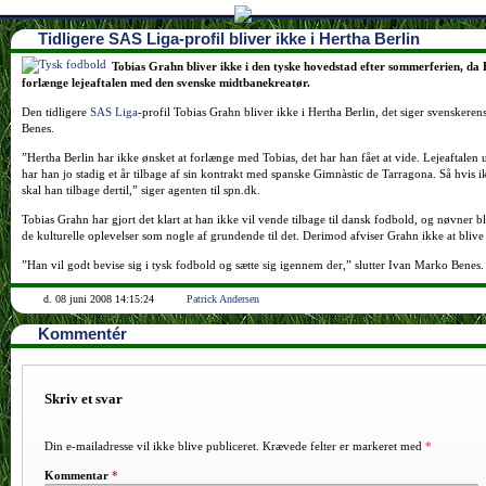
Tidligere SAS Liga-profil bliver ikke i Hertha Berlin
Tobias Grahn bliver ikke i den tyske hovedstad efter sommerferien, da 
forlænge lejeaftalen med den svenske midtbanekreatør.
Den tidligere
SAS Liga
-profil Tobias Grahn bliver ikke i Hertha Berlin, det siger svenskere
Benes.
”Hertha Berlin har ikke ønsket at forlænge med Tobias, det har han fået at vide. Lejeaftalen
har han jo stadig et år tilbage af sin kontrakt med spanske Gimnàstic de Tarragona. Så hvis i
skal han tilbage dertil,” siger agenten til spn.dk.
Tobias Grahn har gjort det klart at han ikke vil vende tilbage til dansk fodbold, og nøvner bl
de kulturelle oplevelser som nogle af grundende til det. Derimod afviser Grahn ikke at blive
”Han vil godt bevise sig i tysk fodbold og sætte sig igennem der,” slutter Ivan Marko Benes.
d. 08 juni 2008 14:15:24
Patrick Andersen
Kommentér
Skriv et svar
Din e-mailadresse vil ikke blive publiceret.
Krævede felter er markeret med
*
Kommentar
*