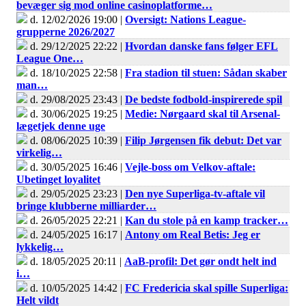
bevæger sig mod online casinoplatforme…
d. 12/02/2026 19:00 |
Oversigt: Nations League-
grupperne 2026/2027
d. 29/12/2025 22:22 |
Hvordan danske fans følger EFL
League One…
d. 18/10/2025 22:58 |
Fra stadion til stuen: Sådan skaber
man…
d. 29/08/2025 23:43 |
De bedste fodbold-inspirerede spil
d. 30/06/2025 19:25 |
Medie: Nørgaard skal til Arsenal-
lægetjek denne uge
d. 08/06/2025 10:39 |
Filip Jørgensen fik debut: Det var
virkelig…
d. 30/05/2025 16:46 |
Vejle-boss om Velkov-aftale:
Ubetinget loyalitet
d. 29/05/2025 23:23 |
Den nye Superliga-tv-aftale vil
bringe klubberne milliarder…
d. 26/05/2025 22:21 |
Kan du stole på en kamp tracker…
d. 24/05/2025 16:17 |
Antony om Real Betis: Jeg er
lykkelig…
d. 18/05/2025 20:11 |
AaB-profil: Det gør ondt helt ind
i…
d. 10/05/2025 14:42 |
FC Fredericia skal spille Superliga:
Helt vildt