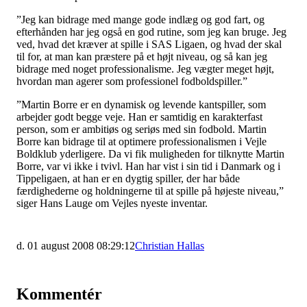
”Jeg kan bidrage med mange gode indlæg og god fart, og
efterhånden har jeg også en god rutine, som jeg kan bruge. Jeg
ved, hvad det kræver at spille i SAS Ligaen, og hvad der skal
til for, at man kan præstere på et højt niveau, og så kan jeg
bidrage med noget professionalisme. Jeg vægter meget højt,
hvordan man agerer som professionel fodboldspiller.”
”Martin Borre er en dynamisk og levende kantspiller, som
arbejder godt begge veje. Han er samtidig en karakterfast
person, som er ambitiøs og seriøs med sin fodbold. Martin
Borre kan bidrage til at optimere professionalismen i Vejle
Boldklub yderligere. Da vi fik muligheden for tilknytte Martin
Borre, var vi ikke i tvivl. Han har vist i sin tid i Danmark og i
Tippeligaen, at han er en dygtig spiller, der har både
færdighederne og holdningerne til at spille på højeste niveau,”
siger Hans Lauge om Vejles nyeste inventar.
d. 01 august 2008 08:29:12
Christian Hallas
Kommentér