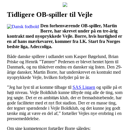
Tidligere OB-spiller til Vejle
Наши партнеры
Den forhenværende OB-spiller, Martin
лучшие займы
Borre, har skrevet under på en tre-årig
kontrakt med nyoprykkede Vejle. Borre, hvis hurtighed er
en af hans mærkevarer, kommer fra I.K. Start fra Norges
bedste liga, Adeccoliga.
Både danske spillere i udlandet som Kasper Bøgelund, Brian
Priske og Henrik ”Tømrer” Pedersen er blevet hentet hjem til
Danmark, og nu tilskriver endnu en dansker sig listen. Den 29-
årige dansker, Martin Borre, har underskrevet en kontrakt med
nyoprykkede Vejle, hvilken forlyder på tre år.
”Jeg har lyst til at komme tilbage til
SAS Ligaen
og spille på et
højt niveau. Vejle Boldklub kunne tilbyde mig alle de ting, som
jeg søgte. Det er en ambitiøs klub, der er fremadstræbende, har
gode faciliteter med et nyt flot stadion. Der er en masse ting,
der tegner spændende i Vejle Boldklub, og det kunne jeg godt
tænke mig at være en del af,” fortæller Vejles nye erobring i en
pressemeddelelse.
Om sine kompetencer fortæller Borre således: