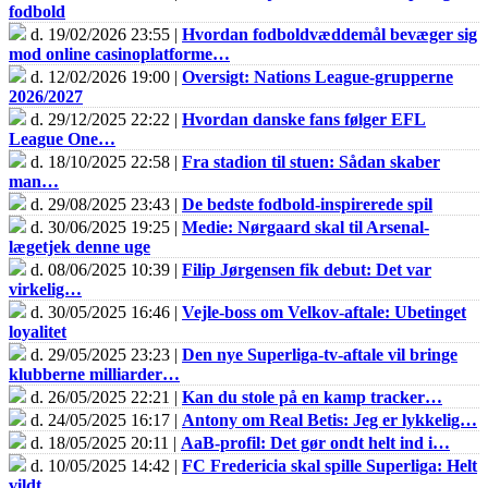
fodbold
d. 19/02/2026 23:55 |
Hvordan fodboldvæddemål bevæger sig
mod online casinoplatforme…
d. 12/02/2026 19:00 |
Oversigt: Nations League-grupperne
2026/2027
d. 29/12/2025 22:22 |
Hvordan danske fans følger EFL
League One…
d. 18/10/2025 22:58 |
Fra stadion til stuen: Sådan skaber
man…
d. 29/08/2025 23:43 |
De bedste fodbold-inspirerede spil
d. 30/06/2025 19:25 |
Medie: Nørgaard skal til Arsenal-
lægetjek denne uge
d. 08/06/2025 10:39 |
Filip Jørgensen fik debut: Det var
virkelig…
d. 30/05/2025 16:46 |
Vejle-boss om Velkov-aftale: Ubetinget
loyalitet
d. 29/05/2025 23:23 |
Den nye Superliga-tv-aftale vil bringe
klubberne milliarder…
d. 26/05/2025 22:21 |
Kan du stole på en kamp tracker…
d. 24/05/2025 16:17 |
Antony om Real Betis: Jeg er lykkelig…
d. 18/05/2025 20:11 |
AaB-profil: Det gør ondt helt ind i…
d. 10/05/2025 14:42 |
FC Fredericia skal spille Superliga: Helt
vildt