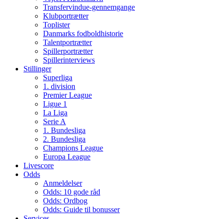
Transfervindue-gennemgange
Klubportrætter
Toplister
Danmarks fodboldhistorie
Talentportrætter
Spillerportrætter
Spillerinterviews
Stillinger
Superliga
1. division
Premier League
Ligue 1
La Liga
Serie A
1. Bundesliga
2. Bundesliga
Champions League
Europa League
Livescore
Odds
Anmeldelser
Odds: 10 gode råd
Odds: Ordbog
Odds: Guide til bonusser
Services