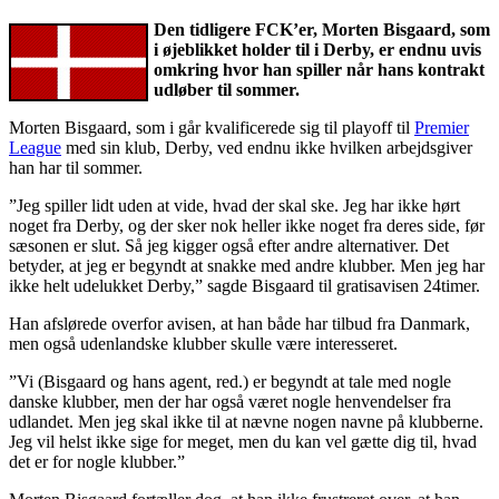
Den tidligere FCK’er, Morten Bisgaard, som
i øjeblikket holder til i Derby, er endnu uvis
omkring hvor han spiller når hans kontrakt
udløber til sommer.
Morten Bisgaard, som i går kvalificerede sig til playoff til
Premier
League
med sin klub, Derby, ved endnu ikke hvilken arbejdsgiver
han har til sommer.
”Jeg spiller lidt uden at vide, hvad der skal ske. Jeg har ikke hørt
noget fra Derby, og der sker nok heller ikke noget fra deres side, før
sæsonen er slut. Så jeg kigger også efter andre alternativer. Det
betyder, at jeg er begyndt at snakke med andre klubber. Men jeg har
ikke helt udelukket Derby,” sagde Bisgaard til gratisavisen 24timer.
Han afslørede overfor avisen, at han både har tilbud fra Danmark,
men også udenlandske klubber skulle være interesseret.
”Vi (Bisgaard og hans agent, red.) er begyndt at tale med nogle
danske klubber, men der har også været nogle henvendelser fra
udlandet. Men jeg skal ikke til at nævne nogen navne på klubberne.
Jeg vil helst ikke sige for meget, men du kan vel gætte dig til, hvad
det er for nogle klubber.”