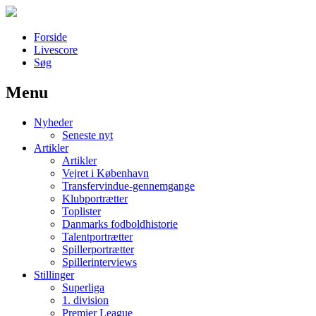
Forside
Livescore
Søg
Menu
Наши партнеры
Nyheder
лучшие займы
Seneste nyt
Artikler
Artikler
Vejret i København
Transfervindue-gennemgange
Klubportrætter
Toplister
Danmarks fodboldhistorie
Talentportrætter
Spillerportrætter
Spillerinterviews
Stillinger
Superliga
1. division
Premier League