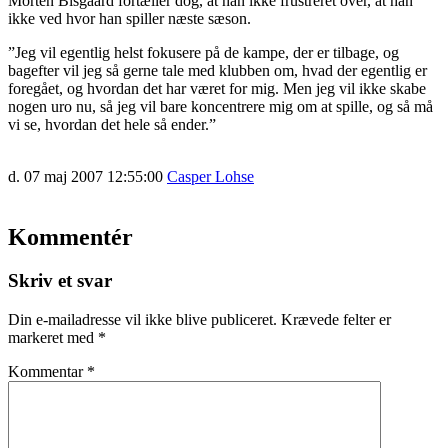
Morten Bisgaard fortæller dog, at han ikke frustreret over, at han
ikke ved hvor han spiller næste sæson.
”Jeg vil egentlig helst fokusere på de kampe, der er tilbage, og
bagefter vil jeg så gerne tale med klubben om, hvad der egentlig er
foregået, og hvordan det har været for mig. Men jeg vil ikke skabe
nogen uro nu, så jeg vil bare koncentrere mig om at spille, og så må
vi se, hvordan det hele så ender.”
d. 07 maj 2007 12:55:00
Casper Lohse
Kommentér
Skriv et svar
Din e-mailadresse vil ikke blive publiceret.
Krævede felter er
markeret med
*
Kommentar
*