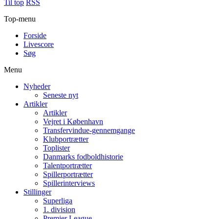
Til top
RSS
Top-menu
Forside
Livescore
Søg
Menu
Nyheder
Seneste nyt
Artikler
Artikler
Vejret i København
Transfervindue-gennemgange
Klubportrætter
Toplister
Danmarks fodboldhistorie
Talentportrætter
Spillerportrætter
Spillerinterviews
Stillinger
Superliga
1. division
Premier League