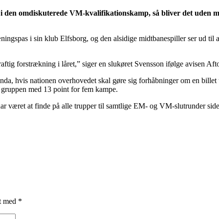
den omdiskuterede VM-kvalifikationskamp, så bliver det uden mid
ngspas i sin klub Elfsborg, og den alsidige midtbanespiller ser ud til 
ig forstrækning i låret,” siger en slukøret Svensson ifølge avisen Aft
nda, hvis nationen overhovedet skal gøre sig forhåbninger om en bille
r gruppen med 13 point for fem kampe.
r været at finde på alle trupper til samtlige EM- og VM-slutrunder sid
et med
*