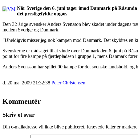
Når Sverige den 6. juni tager imod Danmark på Råsunda i 
det prestigefyldte opgør.
Den 32-årige svensker Anders Svensson blev skadet under dagens træni
mellem Sverige og Danmark.
“Uheldigvis misser jeg nok kampen mod Danmark. Det skyldtes en kraft
Svenskerne er nødsaget til at vinde over Danmark den 6. juni på Råsu
point for fire kampe på fjerdepladsen i gruppe 1, mens Danmark føre
Anders Svensson har spillet 90 kampe for det svenske landshold, og ha
d. 20 maj 2009 21:32:38
Peter Christensen
Kommentér
Skriv et svar
Din e-mailadresse vil ikke blive publiceret.
Krævede felter er marker