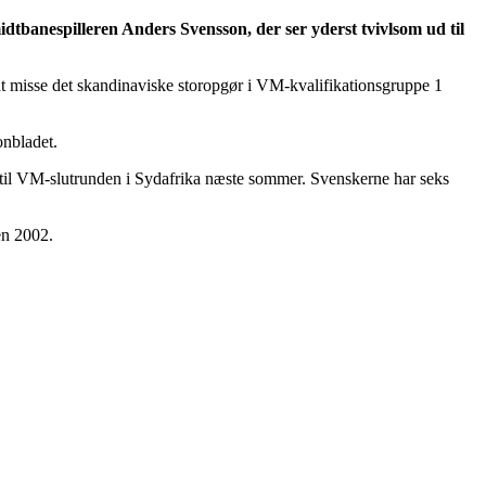
tbanespilleren Anders Svensson, der ser yderst tvivlsom ud til
at misse det skandinaviske storopgør i VM-kvalifikationsgruppe 1
onbladet.
t til VM-slutrunden i Sydafrika næste sommer. Svenskerne har seks
en 2002.