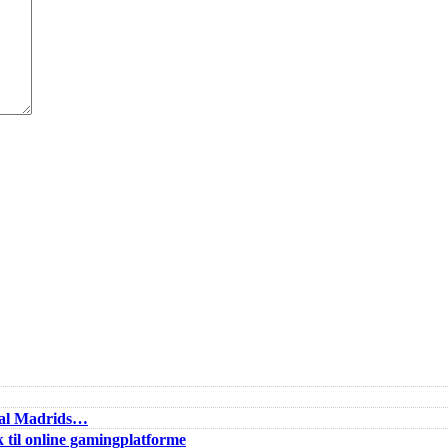
Real Madrids…
 til online gamingplatforme