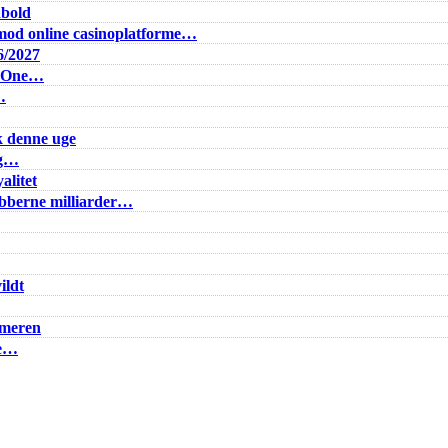
dbold
od online casinoplatforme…
6/2027
e One…
…
k denne uge
ig…
alitet
lubberne milliarder…
ildt
mmeren
ke…