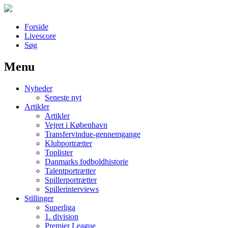
Forside
Livescore
Søg
Menu
Наши партнеры
Nyheder
лучшие займы
Seneste nyt
Artikler
Artikler
Vejret i København
Transfervindue-gennemgange
Klubportrætter
Toplister
Danmarks fodboldhistorie
Talentportrætter
Spillerportrætter
Spillerinterviews
Stillinger
Superliga
1. division
Premier League