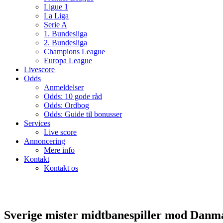
Ligue 1
La Liga
Serie A
1. Bundesliga
2. Bundesliga
Champions League
Europa League
Livescore
Odds
Anmeldelser
Odds: 10 gode råd
Odds: Ordbog
Odds: Guide til bonusser
Services
Live score
Annoncering
Mere info
Kontakt
Kontakt os
Sverige mister midtbanespiller mod Danm