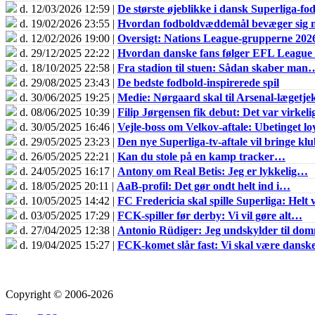
d. 12/03/2026 12:59 |
De største øjeblikke i dansk Superliga-fo
d. 19/02/2026 23:55 |
Hvordan fodboldvæddemål bevæger sig m
d. 12/02/2026 19:00 |
Oversigt: Nations League-grupperne 202
d. 29/12/2025 22:22 |
Hvordan danske fans følger EFL Leagu
d. 18/10/2025 22:58 |
Fra stadion til stuen: Sådan skaber man
d. 29/08/2025 23:43 |
De bedste fodbold-inspirerede spil
d. 30/06/2025 19:25 |
Medie: Nørgaard skal til Arsenal-lægetje
d. 08/06/2025 10:39 |
Filip Jørgensen fik debut: Det var virkel
d. 30/05/2025 16:46 |
Vejle-boss om Velkov-aftale: Ubetinget loy
d. 29/05/2025 23:23 |
Den nye Superliga-tv-aftale vil bringe k
d. 26/05/2025 22:21 |
Kan du stole på en kamp tracker…
d. 24/05/2025 16:17 |
Antony om Real Betis: Jeg er lykkelig…
d. 18/05/2025 20:11 |
AaB-profil: Det gør ondt helt ind i…
d. 10/05/2025 14:42 |
FC Fredericia skal spille Superliga: Helt v
d. 03/05/2025 17:29 |
FCK-spiller før derby: Vi vil gøre alt…
d. 27/04/2025 12:38 |
Antonio Rüdiger: Jeg undskylder til do
d. 19/04/2025 15:27 |
FCK-komet slår fast: Vi skal være dans
Copyright © 2006-2026