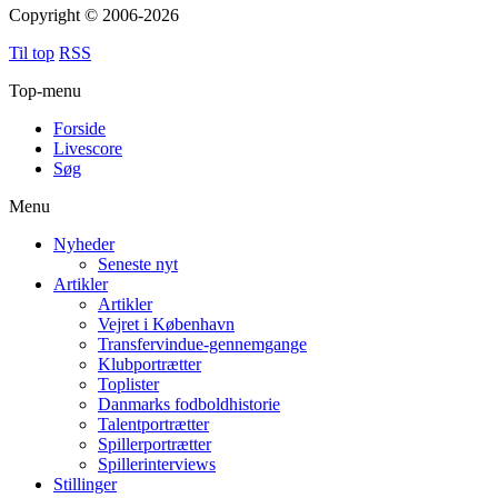
Copyright © 2006-2026
Til top
RSS
Top-menu
Forside
Livescore
Søg
Menu
Nyheder
Seneste nyt
Artikler
Artikler
Vejret i København
Transfervindue-gennemgange
Klubportrætter
Toplister
Danmarks fodboldhistorie
Talentportrætter
Spillerportrætter
Spillerinterviews
Stillinger