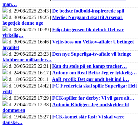
man…
d. 29/08/2025 23:43 |
De bedste fodbold-inspirerede spil
d. 30/06/2025 19:25 |
Medie: Nørgaard skal til Arsenal-
lægetjek denne uge
d. 08/06/2025 10:39 |
Filip Jørgensen fik debut: Det var
virkelig…
d. 30/05/2025 16:46 |
Vejle-boss om Velkov-aftale: Ubetinget
loyalitet
d. 29/05/2025 23:23 |
Den nye Superliga-tv-aftale vil bringe
klubberne milliarder…
d. 26/05/2025 22:21 |
Kan du stole på en kamp tracker…
d. 24/05/2025 16:17 |
Antony om Real Betis: Jeg er lykkelig…
d. 18/05/2025 20:11 |
AaB-profil: Det gør ondt helt ind i…
d. 10/05/2025 14:42 |
FC Fredericia skal spille Superliga: Helt
vildt
d. 03/05/2025 17:29 |
FCK-spiller før derby: Vi vil gøre alt…
d. 27/04/2025 12:38 |
Antonio Rüdiger: Jeg undskylder til
dommeren
d. 19/04/2025 15:27 |
FCK-komet slår fast: Vi skal være
danske…