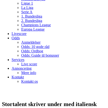
Ligue 1
La Liga
Serie A
1. Bundesliga
2. Bundesliga
Champions League
Europa League
Livescore
Odds
Anmeldelser
Odds: 10 gode råd
Odds: Ordbog
Odds: Guide til bonusser
Services
Live score
Annoncering
Mere info
Kontakt
Kontakt os
Stortalent skriver under med italiensk