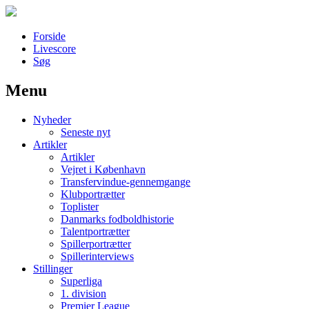
Forside
Livescore
Søg
Menu
Наши партнеры
Nyheder
лучшие займы
Seneste nyt
Artikler
Artikler
Vejret i København
Transfervindue-gennemgange
Klubportrætter
Toplister
Danmarks fodboldhistorie
Talentportrætter
Spillerportrætter
Spillerinterviews
Stillinger
Superliga
1. division
Premier League