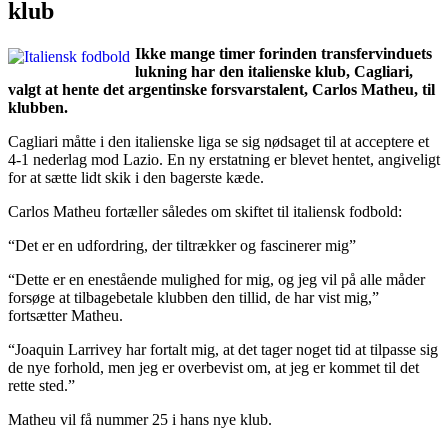
klub
Ikke mange timer forinden transfervinduets
lukning har den italienske klub, Cagliari,
valgt at hente det argentinske forsvarstalent, Carlos Matheu, til
klubben.
Cagliari måtte i den italienske liga se sig nødsaget til at acceptere et
4-1 nederlag mod Lazio. En ny erstatning er blevet hentet, angiveligt
for at sætte lidt skik i den bagerste kæde.
Carlos Matheu fortæller således om skiftet til italiensk fodbold:
“Det er en udfordring, der tiltrækker og fascinerer mig”
“Dette er en enestående mulighed for mig, og jeg vil på alle måder
forsøge at tilbagebetale klubben den tillid, de har vist mig,”
fortsætter Matheu.
“Joaquin Larrivey har fortalt mig, at det tager noget tid at tilpasse sig
de nye forhold, men jeg er overbevist om, at jeg er kommet til det
rette sted.”
Matheu vil få nummer 25 i hans nye klub.