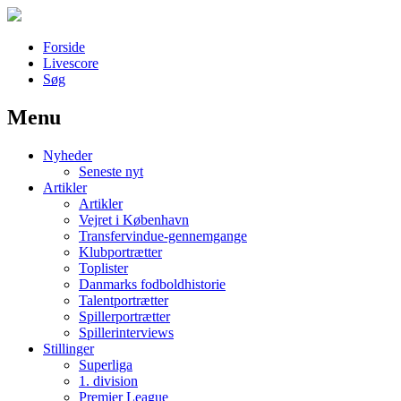
Forside
Livescore
Søg
Menu
Наши партнеры
Nyheder
лучшие займы
Seneste nyt
Artikler
Artikler
Vejret i København
Transfervindue-gennemgange
Klubportrætter
Toplister
Danmarks fodboldhistorie
Talentportrætter
Spillerportrætter
Spillerinterviews
Stillinger
Superliga
1. division
Premier League