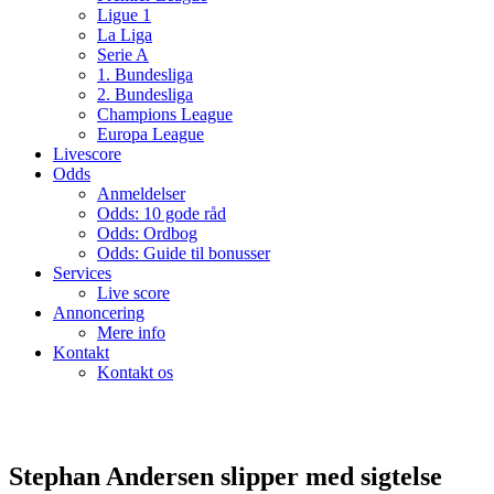
Ligue 1
La Liga
Serie A
1. Bundesliga
2. Bundesliga
Champions League
Europa League
Livescore
Odds
Anmeldelser
Odds: 10 gode råd
Odds: Ordbog
Odds: Guide til bonusser
Services
Live score
Annoncering
Mere info
Kontakt
Kontakt os
Stephan Andersen slipper med sigtelse