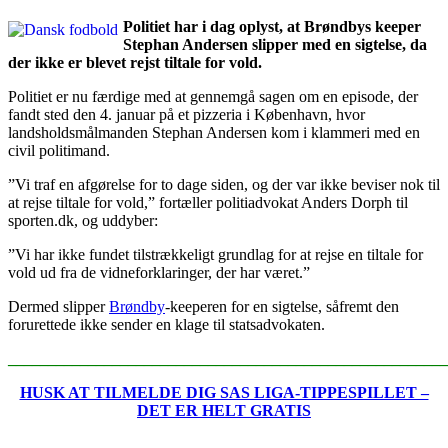
Politiet har i dag oplyst, at Brøndbys keeper
Stephan Andersen slipper med en sigtelse, da
der ikke er blevet rejst tiltale for vold.
Politiet er nu færdige med at gennemgå sagen om en episode, der
fandt sted den 4. januar på et pizzeria i København, hvor
landsholdsmålmanden Stephan Andersen kom i klammeri med en
civil politimand.
”Vi traf en afgørelse for to dage siden, og der var ikke beviser nok til
at rejse tiltale for vold,” fortæller politiadvokat Anders Dorph til
sporten.dk, og uddyber:
”Vi har ikke fundet tilstrækkeligt grundlag for at rejse en tiltale for
vold ud fra de vidneforklaringer, der har været.”
Dermed slipper
Brøndby
-keeperen for en sigtelse, såfremt den
forurettede ikke sender en klage til statsadvokaten.
_______________________________________________________
HUSK AT TILMELDE DIG SAS LIGA-TIPPESPILLET –
DET ER HELT GRATIS