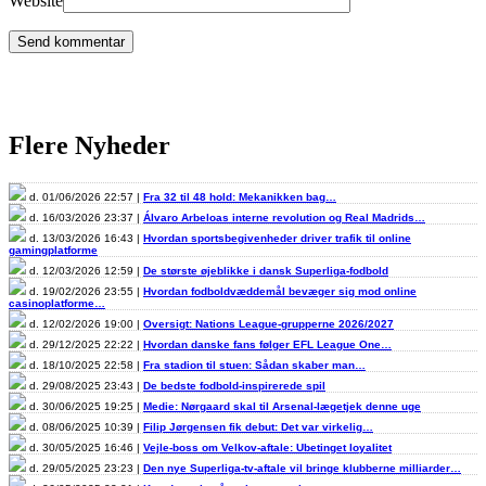
Website
Flere Nyheder
d. 01/06/2026 22:57 |
Fra 32 til 48 hold: Mekanikken bag…
d. 16/03/2026 23:37 |
Álvaro Arbeloas interne revolution og Real Madrids…
d. 13/03/2026 16:43 |
Hvordan sportsbegivenheder driver trafik til online
gamingplatforme
d. 12/03/2026 12:59 |
De største øjeblikke i dansk Superliga-fodbold
d. 19/02/2026 23:55 |
Hvordan fodboldvæddemål bevæger sig mod online
casinoplatforme…
d. 12/02/2026 19:00 |
Oversigt: Nations League-grupperne 2026/2027
d. 29/12/2025 22:22 |
Hvordan danske fans følger EFL League One…
d. 18/10/2025 22:58 |
Fra stadion til stuen: Sådan skaber man…
d. 29/08/2025 23:43 |
De bedste fodbold-inspirerede spil
d. 30/06/2025 19:25 |
Medie: Nørgaard skal til Arsenal-lægetjek denne uge
d. 08/06/2025 10:39 |
Filip Jørgensen fik debut: Det var virkelig…
d. 30/05/2025 16:46 |
Vejle-boss om Velkov-aftale: Ubetinget loyalitet
d. 29/05/2025 23:23 |
Den nye Superliga-tv-aftale vil bringe klubberne milliarder…