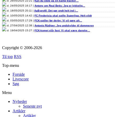
d. 26/05/2025 22:21 |
Kan du stole på en kamp tracker…
d. 24/05/2025 16:17 |
Antony om Real Betis: Jeg er lykkelig…
d. 18/05/2025 20:11 |
AaB-profil: Det gør ondt helt ind i…
d. 10/05/2025 14:42 |
FC Fredericia skal spille Superliga: Helt vildt
d. 03/05/2025 17:29 |
FCK-spiller før derby: Vi vil gøre alt…
d. 27/04/2025 12:38 |
Antonio Rüdiger: Jeg undskylder til dommeren
d. 19/04/2025 15:27 |
FCK-komet slår fast: Vi skal være danske…
Copyright © 2006-2026
Til top
RSS
Top-menu
Forside
Livescore
Søg
Menu
Nyheder
Seneste nyt
Artikler
Artikler