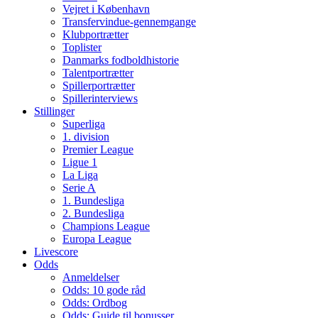
Vejret i København
Transfervindue-gennemgange
Klubportrætter
Toplister
Danmarks fodboldhistorie
Talentportrætter
Spillerportrætter
Spillerinterviews
Stillinger
Superliga
1. division
Premier League
Ligue 1
La Liga
Serie A
1. Bundesliga
2. Bundesliga
Champions League
Europa League
Livescore
Odds
Anmeldelser
Odds: 10 gode råd
Odds: Ordbog
Odds: Guide til bonusser