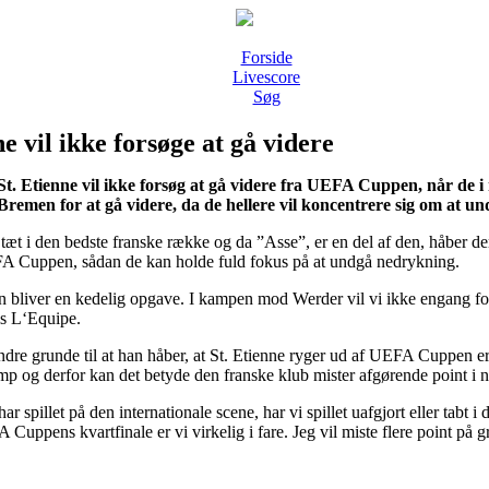
Forside
Livescore
Søg
ne vil ikke forsøge at gå videre
St. Etienne vil ikke forsøg at gå videre fra UEFA Cuppen, når de 
Bremen for at gå videre, da de hellere vil koncentrere sig om at 
tæt i den bedste franske række og da ”Asse”, er en del af den, håber der
A Cuppen, sådan de kan holde fuld fokus på at undgå nedrykning.
liver en kedelig opgave. I kampen mod Werder vil vi ikke engang fors
is L‘Equipe.
ndre grunde til at han håber, at St. Etienne ryger ud af UEFA Cuppen er 
og derfor kan det betyde den franske klub mister afgørende point i
ar spillet på den internationale scene, har vi spillet uafgjort eller tabt 
uppens kvartfinale er vi virkelig i fare. Jeg vil miste flere point på