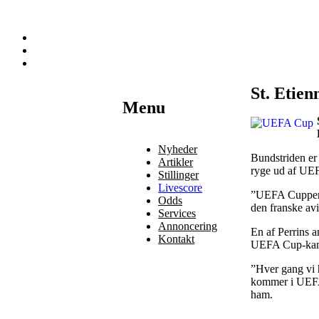
St. Etien
Наши партнеры
Menu
лучшие займы
Nyheder
Bundstriden er 
Artikler
ryge ud af UEF
Stillinger
Livescore
”UEFA Cuppen b
Odds
den franske av
Services
Annoncering
En af Perrins a
Kontakt
UEFA Cup-kamp 
”Hver gang vi h
kommer i UEFA C
ham.