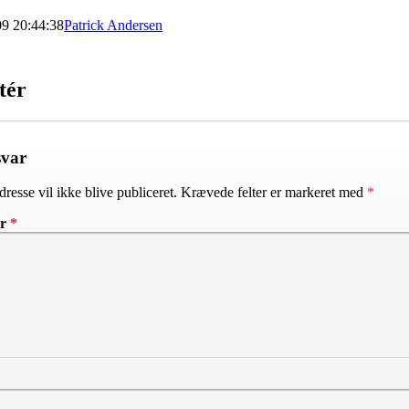
09 20:44:38
Patrick Andersen
tér
svar
resse vil ikke blive publiceret.
Krævede felter er markeret med
*
ar
*