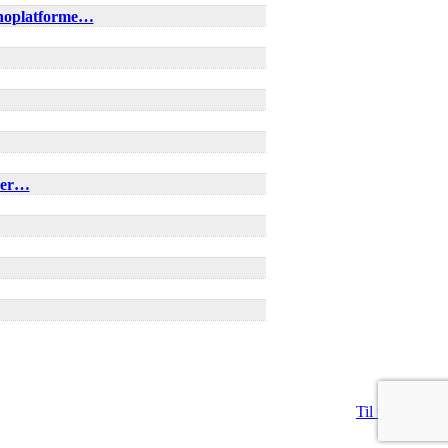
inoplatforme…
rder…
Til top
RSS