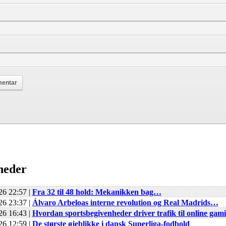
heder
26 22:57 |
Fra 32 til 48 hold: Mekanikken bag…
26 23:37 |
Álvaro Arbeloas interne revolution og Real Madrids…
26 16:43 |
Hvordan sportsbegivenheder driver trafik til online gam
26 12:59 |
De største øjeblikke i dansk Superliga-fodbold