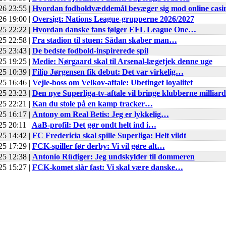
26 23:55 |
Hvordan fodboldvæddemål bevæger sig mod online cas
26 19:00 |
Oversigt: Nations League-grupperne 2026/2027
25 22:22 |
Hvordan danske fans følger EFL League One…
25 22:58 |
Fra stadion til stuen: Sådan skaber man…
25 23:43 |
De bedste fodbold-inspirerede spil
25 19:25 |
Medie: Nørgaard skal til Arsenal-lægetjek denne uge
25 10:39 |
Filip Jørgensen fik debut: Det var virkelig…
25 16:46 |
Vejle-boss om Velkov-aftale: Ubetinget loyalitet
25 23:23 |
Den nye Superliga-tv-aftale vil bringe klubberne millia
25 22:21 |
Kan du stole på en kamp tracker…
25 16:17 |
Antony om Real Betis: Jeg er lykkelig…
25 20:11 |
AaB-profil: Det gør ondt helt ind i…
25 14:42 |
FC Fredericia skal spille Superliga: Helt vildt
25 17:29 |
FCK-spiller før derby: Vi vil gøre alt…
25 12:38 |
Antonio Rüdiger: Jeg undskylder til dommeren
25 15:27 |
FCK-komet slår fast: Vi skal være danske…