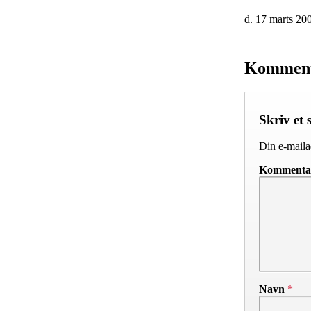
d. 17 marts 20
Kommen
Skriv et 
Din e-mailad
Komment
Navn
*