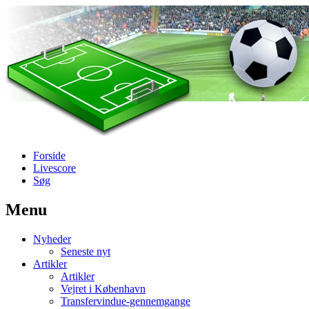
Forside
Livescore
Søg
Menu
Наши партнеры
Nyheder
лучшие займы
Seneste nyt
Artikler
Artikler
Vejret i København
Transfervindue-gennemgange