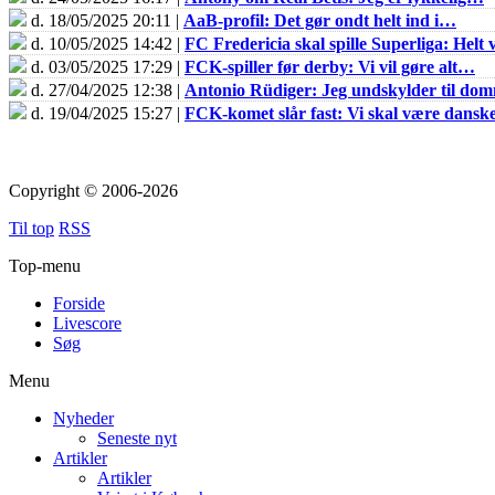
d. 18/05/2025 20:11 |
AaB-profil: Det gør ondt helt ind i…
d. 10/05/2025 14:42 |
FC Fredericia skal spille Superliga: Helt v
d. 03/05/2025 17:29 |
FCK-spiller før derby: Vi vil gøre alt…
d. 27/04/2025 12:38 |
Antonio Rüdiger: Jeg undskylder til do
d. 19/04/2025 15:27 |
FCK-komet slår fast: Vi skal være dans
Copyright © 2006-2026
Til top
RSS
Top-menu
Forside
Livescore
Søg
Menu
Nyheder
Seneste nyt
Artikler
Artikler