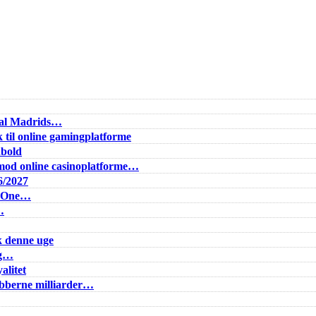
Real Madrids…
 til online gamingplatforme
dbold
od online casinoplatforme…
6/2027
e One…
…
k denne uge
ig…
alitet
lubberne milliarder…