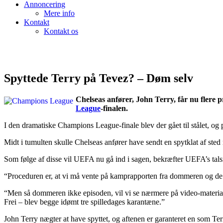
Annoncering
Mere info
Kontakt
Kontakt os
Spyttede Terry på Tevez? – Døm selv
Chelseas anfører, John Terry, får nu flere 
League
-finalen.
I den dramatiske Champions League-finale blev der gået til stålet, og 
Midt i tumulten skulle Chelseas anfører have sendt en spytklat af sted
Som følge af disse vil UEFA nu gå ind i sagen, bekræfter UEFA’s tal
“Proceduren er, at vi må vente på kamprapporten fra dommeren og de U
“Men så dommeren ikke episoden, vil vi se nærmere på video-materiale
Frei – blev begge idømt tre spilledages karantæne.”
John Terry nægter at have spyttet, og aftenen er garanteret en som Ter