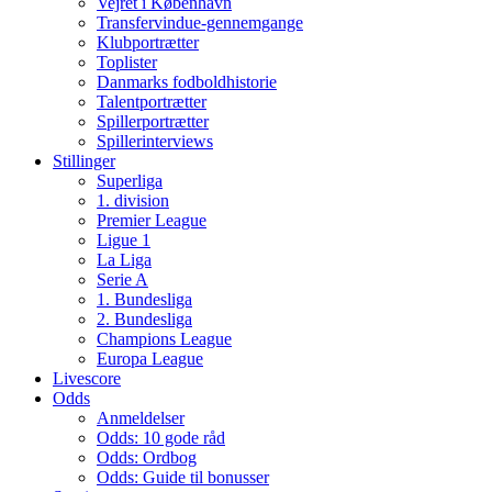
Vejret i København
Transfervindue-gennemgange
Klubportrætter
Toplister
Danmarks fodboldhistorie
Talentportrætter
Spillerportrætter
Spillerinterviews
Stillinger
Superliga
1. division
Premier League
Ligue 1
La Liga
Serie A
1. Bundesliga
2. Bundesliga
Champions League
Europa League
Livescore
Odds
Anmeldelser
Odds: 10 gode råd
Odds: Ordbog
Odds: Guide til bonusser