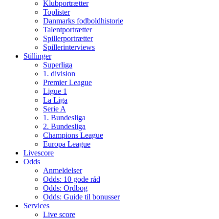
Klubportrætter
Toplister
Danmarks fodboldhistorie
Talentportrætter
Spillerportrætter
Spillerinterviews
Stillinger
Superliga
1. division
Premier League
Ligue 1
La Liga
Serie A
1. Bundesliga
2. Bundesliga
Champions League
Europa League
Livescore
Odds
Anmeldelser
Odds: 10 gode råd
Odds: Ordbog
Odds: Guide til bonusser
Services
Live score