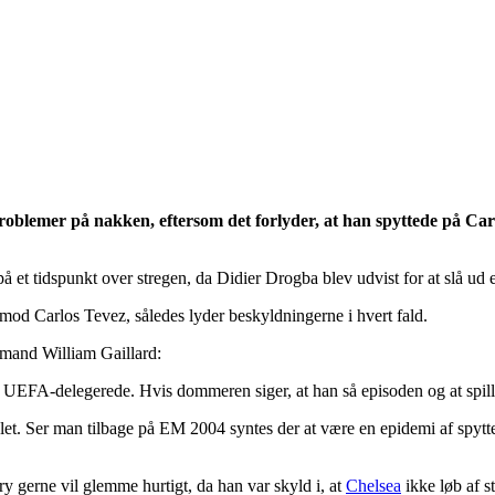
problemer på nakken, eftersom det forlyder, at han spyttede på Ca
på et tidspunkt over stregen, da Didier Drogba blev udvist for at slå ud
 mod Carlos Tevez, således lyder beskyldningerne i hvert fald.
smand William Gaillard:
EFA-delegerede. Hvis dommeren siger, at han så episoden og at spiller
t. Ser man tilbage på EM 2004 syntes der at være en epidemi af spytteri
ry gerne vil glemme hurtigt, da han var skyld i, at
Chelsea
ikke løb af s