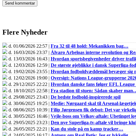
Flere Nyheder
d. 01/06/2026 22:57 |
Fra 32 til 48 hold: Mekanikken bag…
d. 16/03/2026 23:37 |
Álvaro Arbeloas interne revolution og 
d. 13/03/2026 16:43 |
Hvordan sportsbegivenheder driver trafik
d. 12/03/2026 12:59 |
De største øjeblikke i dansk Superliga-fo
d. 19/02/2026 23:55 |
Hvordan fodboldvæddemål bevæger sig m
d. 12/02/2026 19:00 |
Oversigt: Nations League-grupperne 202
d. 29/12/2025 22:22 |
Hvordan danske fans følger EFL Leagu
d. 18/10/2025 22:58 |
Fra stadion til stuen: Sådan skaber man
d. 29/08/2025 23:43 |
De bedste fodbold-inspirerede spil
d. 30/06/2025 19:25 |
Medie: Nørgaard skal til Arsenal-lægetje
d. 08/06/2025 10:39 |
Filip Jørgensen fik debut: Det var virkel
d. 30/05/2025 16:46 |
Vejle-boss om Velkov-aftale: Ubetinget loy
d. 29/05/2025 23:23 |
Den nye Superliga-tv-aftale vil bringe k
d. 26/05/2025 22:21 |
Kan du stole på en kamp tracker…
d. 24/05/2025 16:17 |
Antony om Real Betis: Jeg er lykkelig…