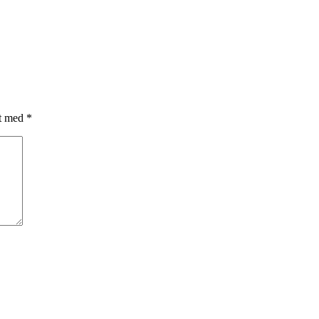
et med
*