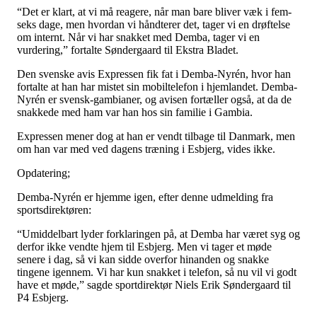
“Det er klart, at vi må reagere, når man bare bliver væk i fem-
seks dage, men hvordan vi håndterer det, tager vi en drøftelse
om internt. Når vi har snakket med Demba, tager vi en
vurdering,” fortalte Søndergaard til Ekstra Bladet.
Den svenske avis Expressen fik fat i Demba-Nyrén, hvor han
fortalte at han har mistet sin mobiltelefon i hjemlandet. Demba-
Nyrén er svensk-gambianer, og avisen fortæller også, at da de
snakkede med ham var han hos sin familie i Gambia.
Expressen mener dog at han er vendt tilbage til Danmark, men
om han var med ved dagens træning i Esbjerg, vides ikke.
Opdatering;
Demba-Nyrén er hjemme igen, efter denne udmelding fra
sportsdirektøren:
“Umiddelbart lyder forklaringen på, at Demba har været syg og
derfor ikke vendte hjem til Esbjerg. Men vi tager et møde
senere i dag, så vi kan sidde overfor hinanden og snakke
tingene igennem. Vi har kun snakket i telefon, så nu vil vi godt
have et møde,” sagde sportdirektør Niels Erik Søndergaard til
P4 Esbjerg.