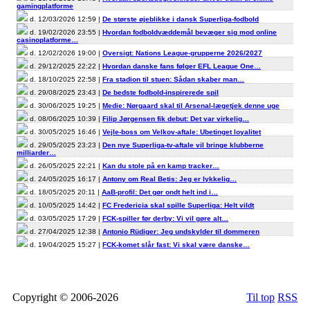
gamingplatforme
d. 12/03/2026 12:59 |
De største øjeblikke i dansk Superliga-fodbold
d. 19/02/2026 23:55 |
Hvordan fodboldvæddemål bevæger sig mod online
casinoplatforme…
d. 12/02/2026 19:00 |
Oversigt: Nations League-grupperne 2026/2027
d. 29/12/2025 22:22 |
Hvordan danske fans følger EFL League One…
d. 18/10/2025 22:58 |
Fra stadion til stuen: Sådan skaber man…
d. 29/08/2025 23:43 |
De bedste fodbold-inspirerede spil
d. 30/06/2025 19:25 |
Medie: Nørgaard skal til Arsenal-lægetjek denne uge
d. 08/06/2025 10:39 |
Filip Jørgensen fik debut: Det var virkelig…
d. 30/05/2025 16:46 |
Vejle-boss om Velkov-aftale: Ubetinget loyalitet
d. 29/05/2025 23:23 |
Den nye Superliga-tv-aftale vil bringe klubberne
milliarder…
d. 26/05/2025 22:21 |
Kan du stole på en kamp tracker…
d. 24/05/2025 16:17 |
Antony om Real Betis: Jeg er lykkelig…
d. 18/05/2025 20:11 |
AaB-profil: Det gør ondt helt ind i…
d. 10/05/2025 14:42 |
FC Fredericia skal spille Superliga: Helt vildt
d. 03/05/2025 17:29 |
FCK-spiller før derby: Vi vil gøre alt…
d. 27/04/2025 12:38 |
Antonio Rüdiger: Jeg undskylder til dommeren
d. 19/04/2025 15:27 |
FCK-komet slår fast: Vi skal være danske…
Copyright © 2006-2026
Til top
RSS