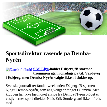
Sportsdirektør rasende på Demba-
Наши партнеры
Nyrén
лучшие займы
SAS Liga
-holdet Esbjerg fB startede
træningen igen i onsdags på Gl. Vardevej
i Esbjerg, men Demba-Nyrén valgte ikke at dukke op.
Svenske journalister fandt i weekenden Esbjerg-fB stjernen
Njogu Demba-Nyrén, som angiveligt er fanget i Gambia. Men
klubben har ikke fået noget afvide fra Demba-Nyrén og det er
vestjydernes sportsdirektør Niels Erik Søndergaard ikke tilfreds
med.