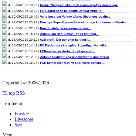
d. 30/06/2025 19:25 |
Medie: Nørgaard skal til Arsenal-lægetjek denne uge
d. 08/06/2025 10:39 |
Filip Jørgensen fik debut: Det var virkelig…
d. 30/05/2025 16:46 |
Vejle-boss om Velkov-aftale: Ubetinget loyalitet
d. 29/05/2025 23:23 |
Den nye Superliga-tv-aftale vil bringe klubberne milliarder…
d. 26/05/2025 22:21 |
Kan du stole på en kamp tracker…
d. 24/05/2025 16:17 |
Antony om Real Betis: Jeg er lykkelig…
d. 18/05/2025 20:11 |
AaB-profil: Det gør ondt helt ind i…
d. 10/05/2025 14:42 |
FC Fredericia skal spille Superliga: Helt vildt
d. 03/05/2025 17:29 |
FCK-spiller før derby: Vi vil gøre alt…
d. 27/04/2025 12:38 |
Antonio Rüdiger: Jeg undskylder til dommeren
d. 19/04/2025 15:27 |
FCK-komet slår fast: Vi skal være danske…
Copyright © 2006-2026
Til top
RSS
Top-menu
Forside
Livescore
Søg
Menu