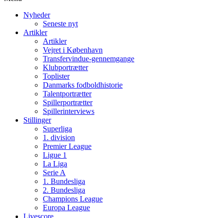
Nyheder
Seneste nyt
Artikler
Artikler
Vejret i København
Transfervindue-gennemgange
Klubportrætter
Toplister
Danmarks fodboldhistorie
Talentportrætter
Spillerportrætter
Spillerinterviews
Stillinger
Superliga
1. division
Premier League
Ligue 1
La Liga
Serie A
1. Bundesliga
2. Bundesliga
Champions League
Europa League
Livescore