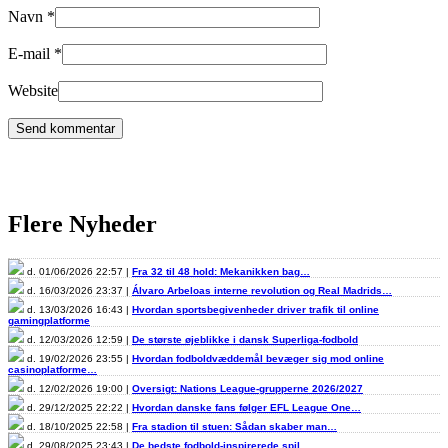
Navn
*
E-mail
*
Website
Flere Nyheder
d. 01/06/2026 22:57 |
Fra 32 til 48 hold: Mekanikken bag…
d. 16/03/2026 23:37 |
Álvaro Arbeloas interne revolution og Real Madrids…
d. 13/03/2026 16:43 |
Hvordan sportsbegivenheder driver trafik til online
gamingplatforme
d. 12/03/2026 12:59 |
De største øjeblikke i dansk Superliga-fodbold
d. 19/02/2026 23:55 |
Hvordan fodboldvæddemål bevæger sig mod online
casinoplatforme…
d. 12/02/2026 19:00 |
Oversigt: Nations League-grupperne 2026/2027
d. 29/12/2025 22:22 |
Hvordan danske fans følger EFL League One…
d. 18/10/2025 22:58 |
Fra stadion til stuen: Sådan skaber man…
d. 29/08/2025 23:43 |
De bedste fodbold-inspirerede spil