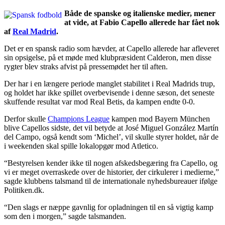
Både de spanske og italienske medier, mener
at vide, at Fabio Capello allerede har fået nok
af
Real Madrid
.
Det er en spansk radio som hævder, at Capello allerede har afleveret
sin opsigelse, på et møde med klubpræsident Calderon, men disse
rygter blev straks afvist på pressemødet her til aften.
Der har i en længere periode manglet stabilitet i Real Madrids trup,
og holdet har ikke spillet overbevisende i denne sæson, det seneste
skuffende resultat var mod Real Betis, da kampen endte 0-0.
Derfor skulle
Champions League
kampen mod Bayern München
blive Capellos sidste, det vil betyde at José Miguel González Martín
del Campo, også kendt som ‘Michel’, vil skulle styrer holdet, når de
i weekenden skal spille lokalopgør mod Atletico.
“Bestyrelsen kender ikke til nogen afskedsbegæring fra Capello, og
vi er meget overraskede over de historier, der cirkulerer i medierne,”
sagde klubbens talsmand til de internationale nyhedsbureauer ifølge
Politiken.dk.
“Den slags er næppe gavnlig for opladningen til en så vigtig kamp
som den i morgen,” sagde talsmanden.