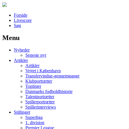
Forside
Livescore
Søg
Menu
Наши партнеры
Nyheder
лучшие займы
Seneste nyt
Artikler
Artikler
Vejret i København
Transfervindue-gennemgange
Klubportrætter
Toplister
Danmarks fodboldhistorie
Talentportrætter
Spillerportrætter
Spillerinterviews
Stillinger
Superliga
1. division
Premier League