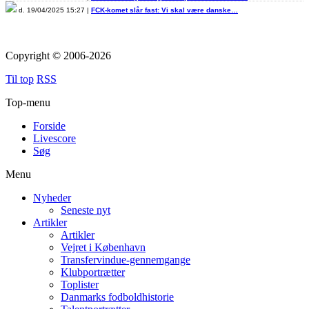
d. 19/04/2025 15:27 |
FCK-komet slår fast: Vi skal være danske…
Copyright © 2006-2026
Til top
RSS
Top-menu
Forside
Livescore
Søg
Menu
Nyheder
Seneste nyt
Artikler
Artikler
Vejret i København
Transfervindue-gennemgange
Klubportrætter
Toplister
Danmarks fodboldhistorie