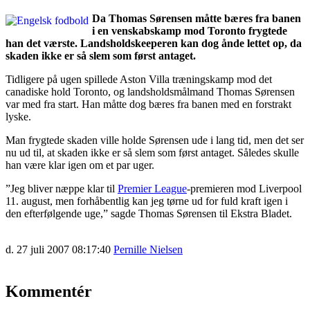
Da Thomas Sørensen måtte bæres fra banen
i en venskabskamp mod Toronto frygtede
han det værste. Landsholdskeeperen kan dog ånde lettet op, da
skaden ikke er så slem som først antaget.
Tidligere på ugen spillede Aston Villa træningskamp mod det
canadiske hold Toronto, og landsholdsmålmand Thomas Sørensen
var med fra start. Han måtte dog bæres fra banen med en forstrakt
lyske.
Man frygtede skaden ville holde Sørensen ude i lang tid, men det ser
nu ud til, at skaden ikke er så slem som først antaget. Således skulle
han være klar igen om et par uger.
”Jeg bliver næppe klar til
Premier League
-premieren mod Liverpool
11. august, men forhåbentlig kan jeg tørne ud for fuld kraft igen i
den efterfølgende uge,” sagde Thomas Sørensen til Ekstra Bladet.
d. 27 juli 2007 08:17:40
Pernille Nielsen
Kommentér