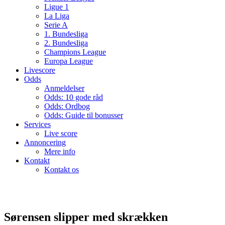
Ligue 1
La Liga
Serie A
1. Bundesliga
2. Bundesliga
Champions League
Europa League
Livescore
Odds
Anmeldelser
Odds: 10 gode råd
Odds: Ordbog
Odds: Guide til bonusser
Services
Live score
Annoncering
Mere info
Kontakt
Kontakt os
Sørensen slipper med skrækken