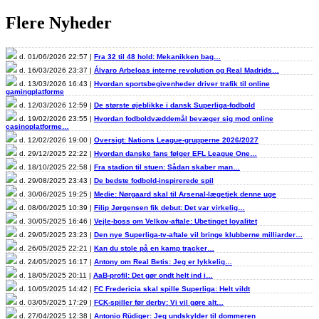
Flere Nyheder
d. 01/06/2026 22:57 |
Fra 32 til 48 hold: Mekanikken bag…
d. 16/03/2026 23:37 |
Álvaro Arbeloas interne revolution og Real Madrids…
d. 13/03/2026 16:43 |
Hvordan sportsbegivenheder driver trafik til online
gamingplatforme
d. 12/03/2026 12:59 |
De største øjeblikke i dansk Superliga-fodbold
d. 19/02/2026 23:55 |
Hvordan fodboldvæddemål bevæger sig mod online
casinoplatforme…
d. 12/02/2026 19:00 |
Oversigt: Nations League-grupperne 2026/2027
d. 29/12/2025 22:22 |
Hvordan danske fans følger EFL League One…
d. 18/10/2025 22:58 |
Fra stadion til stuen: Sådan skaber man…
d. 29/08/2025 23:43 |
De bedste fodbold-inspirerede spil
d. 30/06/2025 19:25 |
Medie: Nørgaard skal til Arsenal-lægetjek denne uge
d. 08/06/2025 10:39 |
Filip Jørgensen fik debut: Det var virkelig…
d. 30/05/2025 16:46 |
Vejle-boss om Velkov-aftale: Ubetinget loyalitet
d. 29/05/2025 23:23 |
Den nye Superliga-tv-aftale vil bringe klubberne milliarder…
d. 26/05/2025 22:21 |
Kan du stole på en kamp tracker…
d. 24/05/2025 16:17 |
Antony om Real Betis: Jeg er lykkelig…
d. 18/05/2025 20:11 |
AaB-profil: Det gør ondt helt ind i…
d. 10/05/2025 14:42 |
FC Fredericia skal spille Superliga: Helt vildt
d. 03/05/2025 17:29 |
FCK-spiller før derby: Vi vil gøre alt…
d. 27/04/2025 12:38 |
Antonio Rüdiger: Jeg undskylder til dommeren