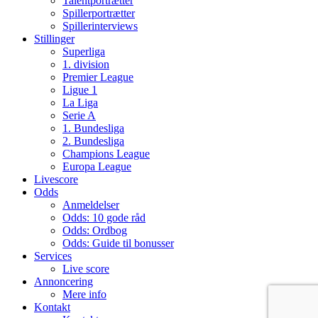
Talentportrætter
Spillerportrætter
Spillerinterviews
Stillinger
Superliga
1. division
Premier League
Ligue 1
La Liga
Serie A
1. Bundesliga
2. Bundesliga
Champions League
Europa League
Livescore
Odds
Anmeldelser
Odds: 10 gode råd
Odds: Ordbog
Odds: Guide til bonusser
Services
Live score
Annoncering
Mere info
Kontakt