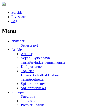
Forside
Livescore
Søg
Menu
Наши партнеры
Nyheder
лучшие займы
Seneste nyt
Artikler
Artikler
Vejret i København
Transfervindue-gennemgange
Klubportrætter
Toplister
Danmarks fodboldhistorie
Talentportrætter
Spillerportrætter
Spillerinterviews
Stillinger
Superliga
1. division
Premier League