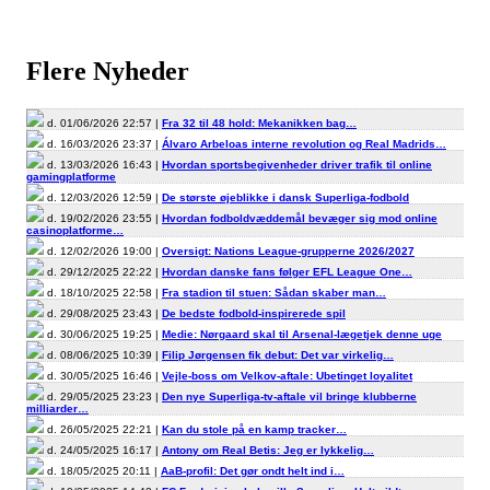
Flere Nyheder
d. 01/06/2026 22:57 |
Fra 32 til 48 hold: Mekanikken bag…
d. 16/03/2026 23:37 |
Álvaro Arbeloas interne revolution og Real Madrids…
d. 13/03/2026 16:43 |
Hvordan sportsbegivenheder driver trafik til online
gamingplatforme
d. 12/03/2026 12:59 |
De største øjeblikke i dansk Superliga-fodbold
d. 19/02/2026 23:55 |
Hvordan fodboldvæddemål bevæger sig mod online
casinoplatforme…
d. 12/02/2026 19:00 |
Oversigt: Nations League-grupperne 2026/2027
d. 29/12/2025 22:22 |
Hvordan danske fans følger EFL League One…
d. 18/10/2025 22:58 |
Fra stadion til stuen: Sådan skaber man…
d. 29/08/2025 23:43 |
De bedste fodbold-inspirerede spil
d. 30/06/2025 19:25 |
Medie: Nørgaard skal til Arsenal-lægetjek denne uge
d. 08/06/2025 10:39 |
Filip Jørgensen fik debut: Det var virkelig…
d. 30/05/2025 16:46 |
Vejle-boss om Velkov-aftale: Ubetinget loyalitet
d. 29/05/2025 23:23 |
Den nye Superliga-tv-aftale vil bringe klubberne
milliarder…
d. 26/05/2025 22:21 |
Kan du stole på en kamp tracker…
d. 24/05/2025 16:17 |
Antony om Real Betis: Jeg er lykkelig…
d. 18/05/2025 20:11 |
AaB-profil: Det gør ondt helt ind i…