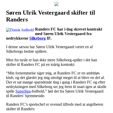
Søren Ulrik Vestergaard skifter til
Наши партнеры
Randers
лучшие займы
Randers FC har i dag skrevet kontrakt
med Søren Ulrik Vestergaard fra
nedrykkerne
Silkeborg
IF.
I denne sæson har Søren Ulrik Vestergaard været en af
Silkeborgs bedste spillere.
Men fra nytår er han ikke mere Silkeborg-spiller i det han
skifter til Randers FC på en toårig kontrakt:
“Min fornemmelse siger mig, at Randers FC er en ambitiøs
klub, og det glæder jeg mig utroligt meget til at blive en del af.
Der er sat mange spændende ting i gang i Randers FC og efter
nedrykningen med Silkeborg ser jeg frem til snart igen at skulle
spille
Superliga
-fodbold,” lød det fra Søren Ulrik Vestergaard
til Randers’ hjemmeside.
Randers FC’s sportschef er ovenud tilfreds med at angriberen
skifter til Randers: