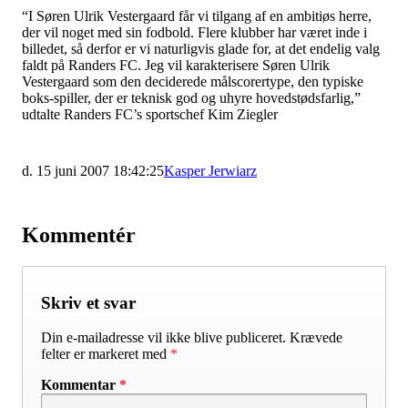
“I Søren Ulrik Vestergaard får vi tilgang af en ambitiøs herre,
der vil noget med sin fodbold. Flere klubber har været inde i
billedet, så derfor er vi naturligvis glade for, at det endelig valg
faldt på Randers FC. Jeg vil karakterisere Søren Ulrik
Vestergaard som den deciderede målscorertype, den typiske
boks-spiller, der er teknisk god og uhyre hovedstødsfarlig,”
udtalte Randers FC’s sportschef Kim Ziegler
d. 15 juni 2007 18:42:25
Kasper Jerwiarz
Kommentér
Skriv et svar
Din e-mailadresse vil ikke blive publiceret.
Krævede
felter er markeret med
*
Kommentar
*