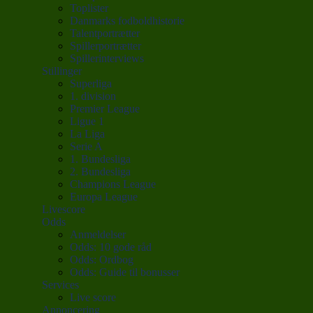
Toplister
Danmarks fodboldhistorie
Talentportrætter
Spillerportrætter
Spillerinterviews
Stillinger
Superliga
1. division
Premier League
Ligue 1
La Liga
Serie A
1. Bundesliga
2. Bundesliga
Champions League
Europa League
Livescore
Odds
Anmeldelser
Odds: 10 gode råd
Odds: Ordbog
Odds: Guide til bonusser
Services
Live score
Annoncering