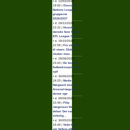
d. 12/02/2026
19:00 |
Oversigt:
Nations League-
grupperne
2026/2027
d. 29/12/2025
22:22 |
Hvordan
danske fans følger
EFL League One…
d. 18/10/2025
22:58 |
Fra stadion
til stuen: Sådan
skaber man…
d. 29/08/2025
23:43 |
De bedste
fodbold-inspirerede
spil
d. 30/06/2025
19:25 |
Medie:
Nørgaard skal til
Arsenal-lægetjek
denne uge
d. 08/06/2025
10:39 |
Filip
Jørgensen fik
debut: Det var
virkelig…
d. 30/05/2025
16:46 |
Vejle-boss
om Velkov-aftale: