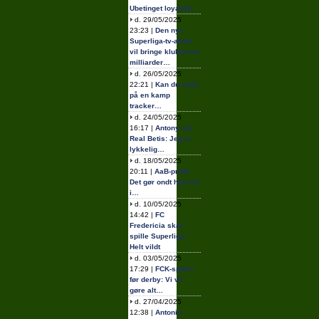
Ubetinget loyalitet
d. 29/05/2025
23:23 |
Den nye
Superliga-tv-aftale
vil bringe klubberne
milliarder…
d. 26/05/2025
22:21 |
Kan du stole
på en kamp
tracker…
d. 24/05/2025
16:17 |
Antony om
Real Betis: Jeg er
lykkelig…
d. 18/05/2025
20:11 |
AaB-profil:
Det gør ondt helt ind
i…
d. 10/05/2025
14:42 |
FC
Fredericia skal
spille Superliga:
Helt vildt
d. 03/05/2025
17:29 |
FCK-spiller
før derby: Vi vil
gøre alt…
d. 27/04/2025
12:38 |
Antonio