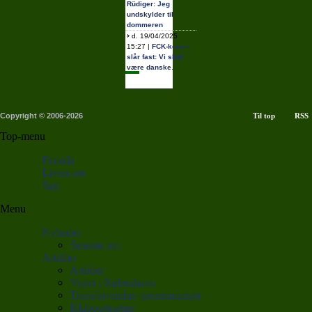
Rüdiger: Jeg
undskylder til
dommeren
d. 19/04/2025
15:27 |
FCK-komet
slår fast: Vi skal
være danske…
Copyright © 2006-2026
Til top
RSS
Top-menu
Forside
Livescore
Søg
Menu
Nyheder
Seneste nyt
Artikler
Artikler
Vejret i København
Transfervindue-gennemgange
Klubportrætter