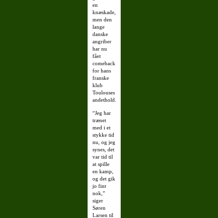
en
knæskade,
men den
lange
danske
angriber
har nu
fået
comeback
for hans
franske
klub
Toulouses
andethold.
“Jeg har
trænet
med i et
stykke tid
nu, og jeg
synes, det
var tid til
at spille
en kamp,
og det gik
jo fint
nok,”
siger
Søren
Larsen til