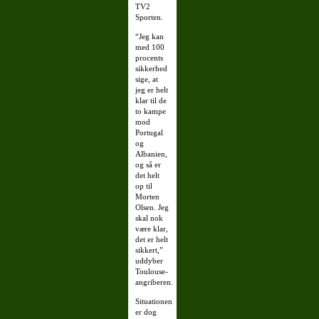
TV2
Sporten.
“Jeg kan
med 100
procents
sikkerhed
sige, at
jeg er helt
klar til de
to kampe
mod
Portugal
og
Albanien,
og så er
det helt
op til
Morten
Olsen. Jeg
skal nok
være klar,
det er helt
sikkert,”
uddyber
Toulouse-
angriberen.
Situationen
er dog