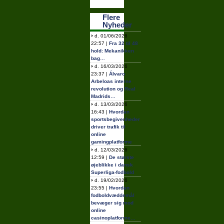
Flere
Nyheder
d. 01/06/2026
22:57 |
Fra 32 til 48
hold: Mekanikken
bag…
d. 16/03/2026
23:37 |
Álvaro
Arbeloas interne
revolution og Real
Madrids…
d. 13/03/2026
16:43 |
Hvordan
sportsbegivenheder
driver trafik til
online
gamingplatforme
d. 12/03/2026
12:59 |
De største
øjeblikke i dansk
Superliga-fodbold
d. 19/02/2026
23:55 |
Hvordan
fodboldvæddemål
bevæger sig mod
online
casinoplatforme…