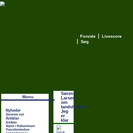
Forside
Livescore
Søg
Наши партнеры
лучшие займы
Søren
Menu
Larsen
om
landsholdet:
Nyheder
Jeg
Seneste nyt
er
Artikler
klar
Artikler
Vejret i København
Transfervindue-