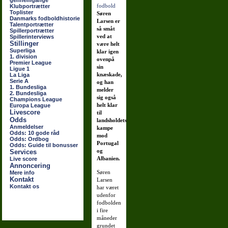
gennemgange
Klubportrætter
Toplister
Søren
Danmarks fodboldhistorie
Larsen er
Talentportrætter
så småt
Spillerportrætter
ved at
Spillerinterviews
Stillinger
være helt
Superliga
klar igen
1. division
ovenpå
Premier League
sin
Ligue 1
knæskade,
La Liga
Serie A
og han
1. Bundesliga
melder
2. Bundesliga
sig også
Champions League
helt klar
Europa League
Livescore
til
Odds
landsholdets
Anmeldelser
kampe
Odds: 10 gode råd
mod
Odds: Ordbog
Portugal
Odds: Guide til bonusser
og
Services
Albanien.
Live score
Annoncering
Søren
Mere info
Kontakt
Larsen
Kontakt os
har været
udenfor
fodbolden
i fire
måneder
grundet