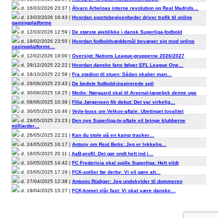
d. 16/03/2026 23:37 |
Álvaro Arbeloas interne revolution og Real Madrids…
d. 13/03/2026 16:43 |
Hvordan sportsbegivenheder driver trafik til online
gamingplatforme
d. 12/03/2026 12:59 |
De største øjeblikke i dansk Superliga-fodbold
d. 19/02/2026 23:55 |
Hvordan fodboldvæddemål bevæger sig mod online
casinoplatforme…
d. 12/02/2026 19:00 |
Oversigt: Nations League-grupperne 2026/2027
d. 29/12/2025 22:22 |
Hvordan danske fans følger EFL League One…
d. 18/10/2025 22:58 |
Fra stadion til stuen: Sådan skaber man…
d. 29/08/2025 23:43 |
De bedste fodbold-inspirerede spil
d. 30/06/2025 19:25 |
Medie: Nørgaard skal til Arsenal-lægetjek denne uge
d. 08/06/2025 10:39 |
Filip Jørgensen fik debut: Det var virkelig…
d. 30/05/2025 16:46 |
Vejle-boss om Velkov-aftale: Ubetinget loyalitet
d. 29/05/2025 23:23 |
Den nye Superliga-tv-aftale vil bringe klubberne
milliarder…
d. 26/05/2025 22:21 |
Kan du stole på en kamp tracker…
d. 24/05/2025 16:17 |
Antony om Real Betis: Jeg er lykkelig…
d. 18/05/2025 20:11 |
AaB-profil: Det gør ondt helt ind i…
d. 10/05/2025 14:42 |
FC Fredericia skal spille Superliga: Helt vildt
d. 03/05/2025 17:29 |
FCK-spiller før derby: Vi vil gøre alt…
d. 27/04/2025 12:38 |
Antonio Rüdiger: Jeg undskylder til dommeren
d. 19/04/2025 15:27 |
FCK-komet slår fast: Vi skal være danske…