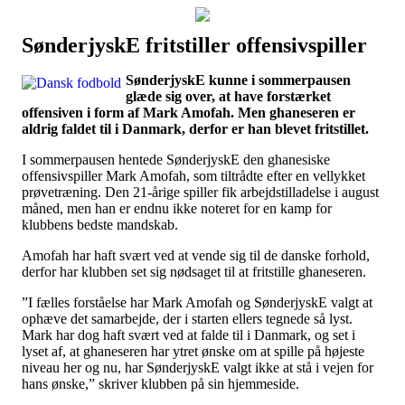
SønderjyskE fritstiller offensivspiller
Наши партнеры
SønderjyskE kunne i sommerpausen
лучшие займы
glæde sig over, at have forstærket
offensiven i form af Mark Amofah. Men ghaneseren er
aldrig faldet til i Danmark, derfor er han blevet fritstillet.
I sommerpausen hentede SønderjyskE den ghanesiske
offensivspiller Mark Amofah, som tiltrådte efter en vellykket
prøvetræning. Den 21-årige spiller fik arbejdstilladelse i august
måned, men han er endnu ikke noteret for en kamp for
klubbens bedste mandskab.
Amofah har haft svært ved at vende sig til de danske forhold,
derfor har klubben set sig nødsaget til at fritstille ghaneseren.
”I fælles forståelse har Mark Amofah og SønderjyskE valgt at
ophæve det samarbejde, der i starten ellers tegnede så lyst.
Mark har dog haft svært ved at falde til i Danmark, og set i
lyset af, at ghaneseren har ytret ønske om at spille på højeste
niveau her og nu, har SønderjyskE valgt ikke at stå i vejen for
hans ønske,” skriver klubben på sin hjemmeside.