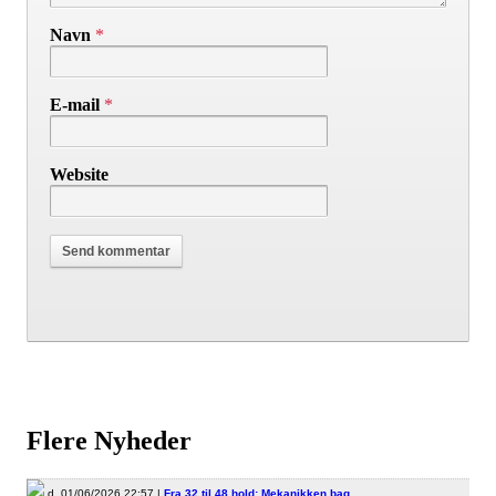
Navn
*
E-mail
*
Website
Flere Nyheder
d. 01/06/2026 22:57 |
Fra 32 til 48 hold: Mekanikken bag…