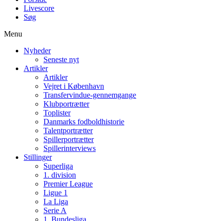
Livescore
Søg
Menu
Nyheder
Seneste nyt
Artikler
Artikler
Vejret i København
Transfervindue-gennemgange
Klubportrætter
Toplister
Danmarks fodboldhistorie
Talentportrætter
Spillerportrætter
Spillerinterviews
Stillinger
Superliga
1. division
Premier League
Ligue 1
La Liga
Serie A
1. Bundesliga