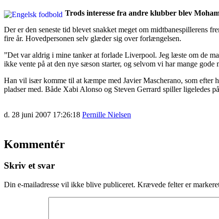
Trods interesse fra andre klubber blev Mohamm
Der er den seneste tid blevet snakket meget om midtbanespillerens f
fire år. Hovedpersonen selv glæder sig over forlængelsen.
”Det var aldrig i mine tanker at forlade Liverpool. Jeg læste om de man
ikke vente på at den nye sæson starter, og selvom vi har mange gode m
Han vil især komme til at kæmpe med Javier Mascherano, som efter han
pladser med. Både Xabi Alonso og Steven Gerrard spiller ligeledes p
d. 28 juni 2007 17:26:18
Pernille Nielsen
Kommentér
Skriv et svar
Din e-mailadresse vil ikke blive publiceret.
Krævede felter er marker