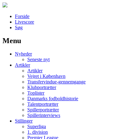
Forside
Livescore
Søg
Menu
Наши партнеры
Nyheder
лучшие займы
Seneste nyt
Artikler
Artikler
Vejret i København
Transfervindue-gennemgange
Klubportrætter
Toplister
Danmarks fodboldhistorie
Talentportrætter
Spillerportrætter
Spillerinterviews
Stillinger
Superliga
1. division
Premier League