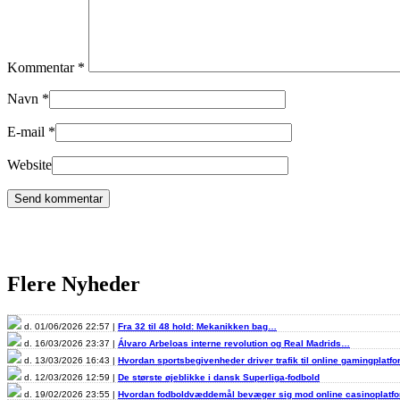
Kommentar
*
Navn
*
E-mail
*
Website
Flere Nyheder
d. 01/06/2026 22:57 |
Fra 32 til 48 hold: Mekanikken bag…
d. 16/03/2026 23:37 |
Álvaro Arbeloas interne revolution og Real Madrids…
d. 13/03/2026 16:43 |
Hvordan sportsbegivenheder driver trafik til online gamingplatf
d. 12/03/2026 12:59 |
De største øjeblikke i dansk Superliga-fodbold
d. 19/02/2026 23:55 |
Hvordan fodboldvæddemål bevæger sig mod online casinoplat