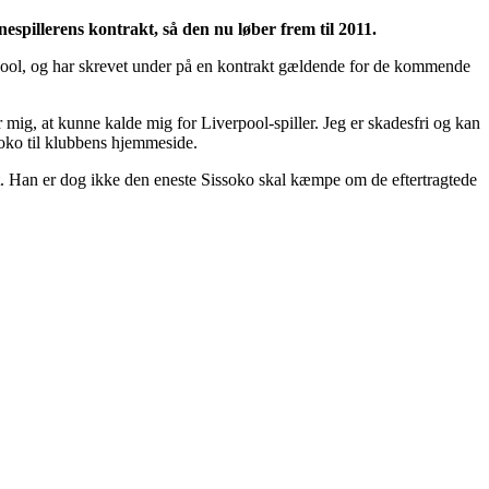
spillerens kontrakt, så den nu løber frem til 2011.
rpool, og har skrevet under på en kontrakt gældende for de kommende
r mig, at kunne kalde mig for Liverpool-spiller. Jeg er skadesfri og kan
soko til klubbens hjemmeside.
t. Han er dog ikke den eneste Sissoko skal kæmpe om de eftertragtede